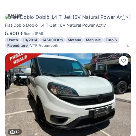
15
Fiat Doblo Doblò 1.4 T-Jet 16V Natural Power Activ
5.900 €
Roma
(
RM
)
Usato
10/2014
145000 Km
Metano
Manuale
Euro 6
Rivenditore
VTR Automobili
12