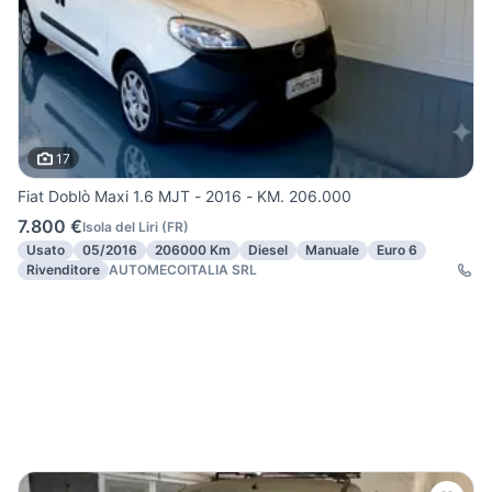
17
Fiat Doblò Maxi 1.6 MJT - 2016 - KM. 206.000
7.800 €
Isola del Liri
(
FR
)
Usato
05/2016
206000 Km
Diesel
Manuale
Euro 6
Rivenditore
AUTOMECOITALIA SRL