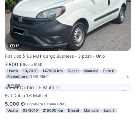
15
Fiat Doblò 1.3 MJT Cargo Business - 3 posti - Unip
7.800 €
Roma
(
RM
)
Usato
10/2020
147980 Km
Diesel
Manuale
Euro 6
Rivenditore
SMG RENT
6
Fiat Doblo 1.6 Multijet
5.000 €
Palombara Sabina
(
RM
)
Usato
09/2010
215000 Km
Diesel
Manuale
Euro 5