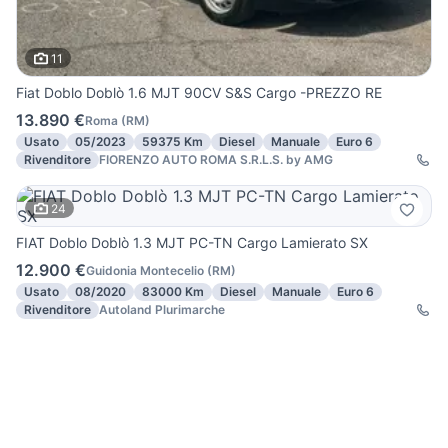
11
Fiat Doblo Doblò 1.6 MJT 90CV S&S Cargo -PREZZO RE
13.890 €
Roma
(
RM
)
Usato
05/2023
59375 Km
Diesel
Manuale
Euro 6
Rivenditore
FIORENZO AUTO ROMA S.R.L.S. by AMG
24
FIAT Doblo Doblò 1.3 MJT PC-TN Cargo Lamierato SX
12.900 €
Guidonia Montecelio
(
RM
)
Usato
08/2020
83000 Km
Diesel
Manuale
Euro 6
Rivenditore
Autoland Plurimarche