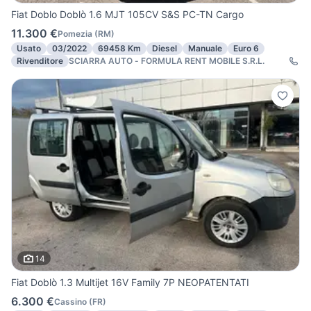
Fiat Doblo Doblò 1.6 MJT 105CV S&S PC-TN Cargo
11.300 €
Pomezia
(
RM
)
Usato
03/2022
69458 Km
Diesel
Manuale
Euro 6
Rivenditore
SCIARRA AUTO - FORMULA RENT MOBILE S.R.L.
14
Fiat Doblò 1.3 Multijet 16V Family 7P NEOPATENTATI
6.300 €
Cassino
(
FR
)