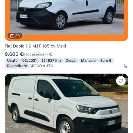
30
Fiat Doblò 1.6 MJT 105 cv Maxi
9.600 €
Roccasecca
(
FR
)
Usato
03/2021
124927 Km
Diesel
Manuale
Euro 6
Rivenditore
GRECO AUTO