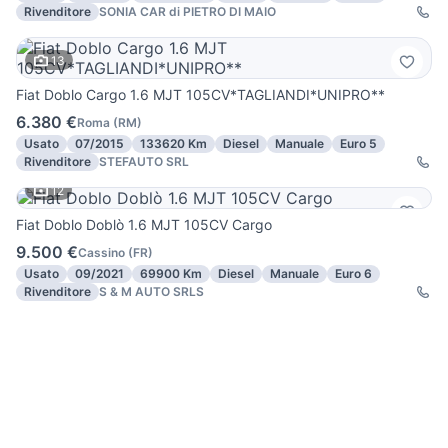
Rivenditore
SONIA CAR di PIETRO DI MAIO
13
Fiat Doblo Cargo 1.6 MJT 105CV*TAGLIANDI*UNIPRO**
6.380 €
Roma
(
RM
)
Usato
07/2015
133620 Km
Diesel
Manuale
Euro 5
Rivenditore
STEFAUTO SRL
12
Fiat Doblo Doblò 1.6 MJT 105CV Cargo
9.500 €
Cassino
(
FR
)
Usato
09/2021
69900 Km
Diesel
Manuale
Euro 6
Rivenditore
S & M AUTO SRLS