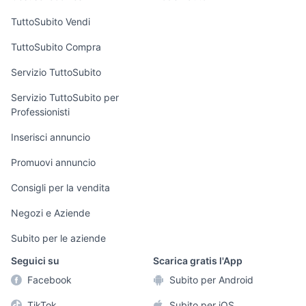
Case vacanza
TuttoSubito Vendi
Uffici e Locali
TuttoSubito Compra
commerciali
Servizio TuttoSubito
elettronica
per la casa e la
sports e hobby
Servizio TuttoSubito per
persona
Professionisti
Informatica
Animali
Arredamento e
Inserisci annuncio
Console e
Accessori per
Casalinghi
Videogiochi
animali
Promuovi annuncio
Elettrodomestici
Audio/Video
Musica e Film
Consigli per la vendita
Giardino e Fai da
Fotografia
Libri e Riviste
te
Negozi e Aziende
Telefonia
Strumenti Musicali
Abbigliamento e
Subito per le aziende
Accessori
Sports
Seguici su
Scarica gratis l'App
Tutto per i bambini
Facebook
Subito per Android
Biciclette
TikTok
Subito per iOS