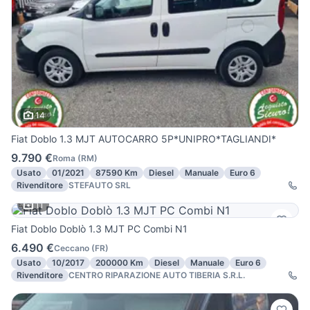
14
Fiat Doblo 1.3 MJT AUTOCARRO 5P*UNIPRO*TAGLIANDI*
9.790 €
Roma
(
RM
)
Usato
01/2021
87590 Km
Diesel
Manuale
Euro 6
Rivenditore
STEFAUTO SRL
11
Fiat Doblo Doblò 1.3 MJT PC Combi N1
6.490 €
Ceccano
(
FR
)
Usato
10/2017
200000 Km
Diesel
Manuale
Euro 6
Rivenditore
CENTRO RIPARAZIONE AUTO TIBERIA S.R.L.