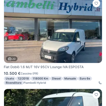
20
Fiat Doblò 1.6 MJT 16V 95CV Lounge IVA ESPOSTA
10.500 €
Cassino
(
FR
)
Usato
12/2018
118000 Km
Diesel
Manuale
Euro 6e
Rivenditore
Piambelli Hybrid