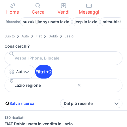
Home
Cerca
Vendi
Messaggi
suzuki jimny usato lazio
jeep in lazio
mitsubishi l
Ricerche
Subito
Auto
Fiat
Doblò
Lazio
Cosa cerchi?
Filtri +2
Auto
Salva ricerca
Dal più recente
180 risultati
FIAT Doblò usata in vendita in Lazio