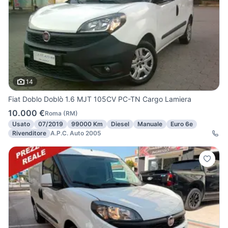
14
Fiat Doblo Doblò 1.6 MJT 105CV PC-TN Cargo Lamiera
10.000 €
Roma
(
RM
)
Usato
07/2019
99000 Km
Diesel
Manuale
Euro 6e
Rivenditore
A.P.C. Auto 2005