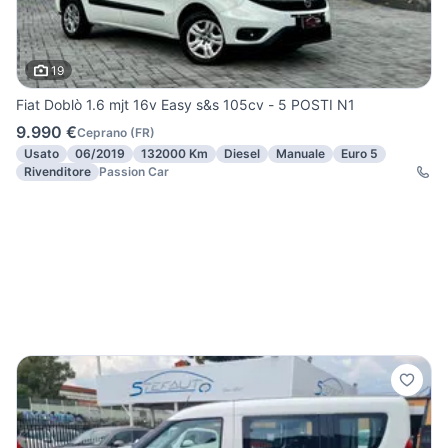
19
Fiat Doblò 1.6 mjt 16v Easy s&s 105cv - 5 POSTI N1
9.990 €
Ceprano
(
FR
)
Usato
06/2019
132000 Km
Diesel
Manuale
Euro 5
Rivenditore
Passion Car