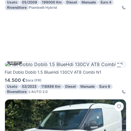
Usato
05/2009
199000 Km
Diesel
Manuale
Euro 4
Rivenditore
Piambelli Hybrid
30
Fiat Doblo Doblò 1.5 BlueHdi 130CV AT8 Combi N1
14.500 €
Sora
(
FR
)
Usato
02/2023
118886 Km
Diesel
Manuale
Euro 6
Rivenditore
L'AUTO 2.0