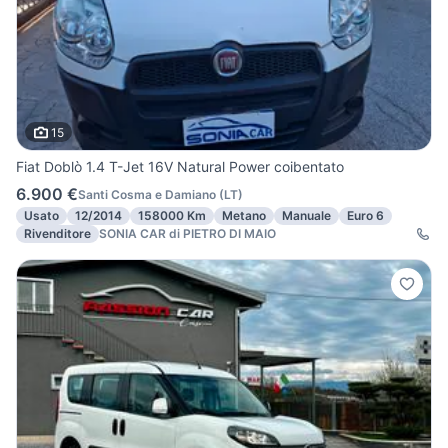
15
Fiat Doblò 1.4 T-Jet 16V Natural Power coibentato
6.900 €
Santi Cosma e Damiano
(
LT
)
Usato
12/2014
158000 Km
Metano
Manuale
Euro 6
Rivenditore
SONIA CAR di PIETRO DI MAIO