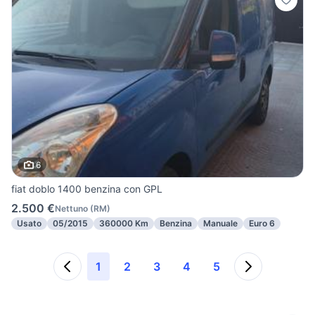
6
fiat doblo 1400 benzina con GPL
2.500 €
Nettuno
(
RM
)
Usato
05/2015
360000 Km
Benzina
Manuale
Euro 6
1
2
3
4
5