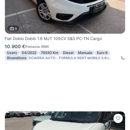
9
Fiat Doblo Doblò 1.6 MJT 105CV S&S PC-TN Cargo
10.900 €
Pomezia
(
RM
)
Usato
04/2022
79592 Km
Diesel
Manuale
Euro 6
Rivenditore
SCIARRA AUTO - FORMULA RENT MOBILE S.R.L.