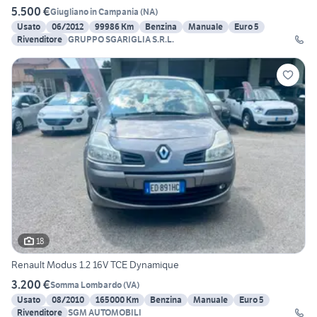
5.500 €
Giugliano in Campania
(
NA
)
Usato
06/2012
99986 Km
Benzina
Manuale
Euro 5
Rivenditore
GRUPPO SGARIGLIA S.R.L.
18
Renault Modus 1.2 16V TCE Dynamique
3.200 €
Somma Lombardo
(
VA
)
Usato
08/2010
165000 Km
Benzina
Manuale
Euro 5
Rivenditore
SGM AUTOMOBILI