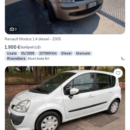
9
Renault Modus 1.4 diesel - 2005
1.900 €
Gallipoli
(
LE
)
Usato
01/2005
237000 Km
Diesel
Manuale
Rivenditore
Muci Auto Srl