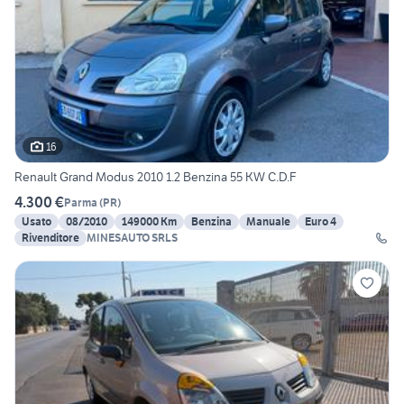
16
Renault Grand Modus 2010 1.2 Benzina 55 KW C.D.F
4.300 €
Parma
(
PR
)
Usato
08/2010
149000 Km
Benzina
Manuale
Euro 4
Rivenditore
MINESAUTO SRLS