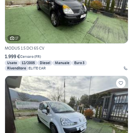
17
MODUS 1.5 DCI 65 CV
1.999 €
Cervaro
(
FR
)
Usato
12/2005
Diesel
Manuale
Euro 3
Rivenditore
ELITE CAR