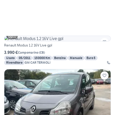
11
Renault Modus 1.2 16V Live gpl
3.990 €
Campomarino
(
CB
)
Usato
05/2011
150000 Km
Benzina
Manuale
Euro 5
Rivenditore
GM CAR TERMOLI