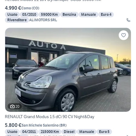
4.990 €
Como
(
CO
)
Usato
03/2010
59000 Km
Benzina
Manuale
Euro 4
Rivenditore
ALIMOTORS SRL
20
RENAULT Grand Modus 1.5 dCi 90 CV Night&Day
5.800 €
San Michele Salentino
(
BR
)
Usato
04/2011
215000 Km
Diesel
Manuale
Euro 5