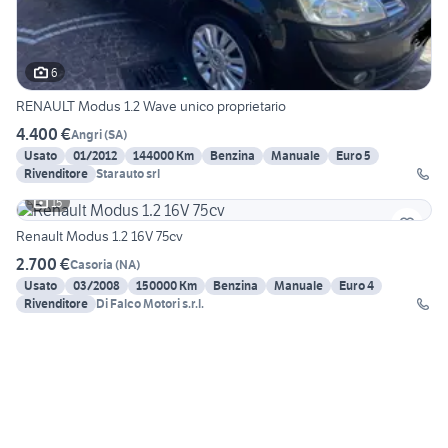
6
RENAULT Modus 1.2 Wave unico proprietario
4.400 €
Angri
(
SA
)
Usato
01/2012
144000 Km
Benzina
Manuale
Euro 5
Rivenditore
Starauto srl
15
Renault Modus 1.2 16V 75cv
2.700 €
Casoria
(
NA
)
Usato
03/2008
150000 Km
Benzina
Manuale
Euro 4
Rivenditore
Di Falco Motori s.r.l.