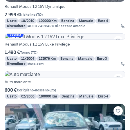
Renault Modus 1.2 16V Dynamique
2.999 €
Nichelino
(
TO
)
Usato
10/2010
100000 Km
Benzina
Manuale
Euro 4
Rivenditore
AUTO ZACCARO di Zaccaro Antonio
Vetrina
Renault Modus 1.2 16V Luxe Privilège
1.490 €
Torino
(
TO
)
Usato
11/2004
122976 Km
Benzina
Manuale
Euro 3
Rivenditore
Auto-com
Auto marciante
600 €
Corigliano-Rossano
(
CS
)
Usato
02/2006
180000 Km
Benzina
Manuale
Euro 4