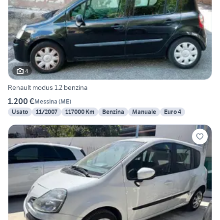
4
Renault modus 1.2 benzina
1.200 €
Messina
(
ME
)
Usato
11/2007
117000 Km
Benzina
Manuale
Euro 4