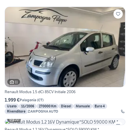
11
Renault Modus 1.5 dCi 85CV Initiale 2006
1.999 €
Palagonia
(
CT
)
Usato
11/2006
270000 Km
Diesel
Manuale
Euro 4
Rivenditore
ZAMPOGNA AUTO
20
Renault Modus 1.2 16V Dynamique*SOLO 59000 KM *