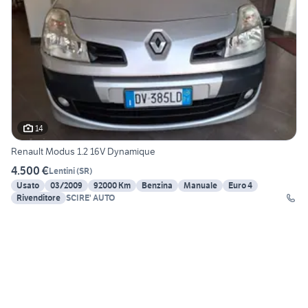
14
Renault Modus 1.2 16V Dynamique
4.500 €
Lentini
(
SR
)
Usato
03/2009
92000 Km
Benzina
Manuale
Euro 4
Rivenditore
SCIRE' AUTO