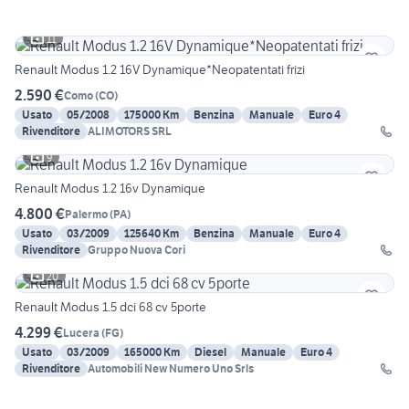
11
Renault Modus 1.2 16V Dynamique*Neopatentati frizi
2.590 €
Como
(
CO
)
Usato
05/2008
175000 Km
Benzina
Manuale
Euro 4
Rivenditore
ALIMOTORS SRL
9
Renault Modus 1.2 16v Dynamique
4.800 €
Palermo
(
PA
)
Usato
03/2009
125640 Km
Benzina
Manuale
Euro 4
Rivenditore
Gruppo Nuova Cori
20
Renault Modus 1.5 dci 68 cv 5porte
4.299 €
Lucera
(
FG
)
Usato
03/2009
165000 Km
Diesel
Manuale
Euro 4
Rivenditore
Automobili New Numero Uno Srls