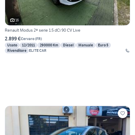
16
Renault Modus 2ª serie 1.5 dCi 90 CV Live
2.899 €
Cervaro
(
FR
)
Usato
12/2011
290000 Km
Diesel
Manuale
Euro 5
Rivenditore
ELITE CAR