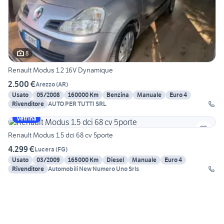
8
Renault Modus 1.2 16V Dynamique
2.500 €
Arezzo
(
AR
)
Usato
05/2008
160000 Km
Benzina
Manuale
Euro 4
Rivenditore
AUTO PER TUTTI SRL
Vetrina
Renault Modus 1.5 dci 68 cv 5porte
4.299 €
Lucera
(
FG
)
Usato
03/2009
165000 Km
Diesel
Manuale
Euro 4
Rivenditore
Automobili New Numero Uno Srls