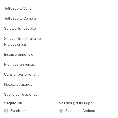
Case vacanza
TuttoSubito Vendi
Uffici e Locali
TuttoSubito Compra
commerciali
Servizio TuttoSubito
elettronica
per la casa e la
sports e hobby
Servizio TuttoSubito per
persona
Informatica
Animali
Professionisti
Arredamento e
Console e
Accessori per
Casalinghi
Inserisci annuncio
Videogiochi
animali
Elettrodomestici
Promuovi annuncio
Audio/Video
Musica e Film
Giardino e Fai da te
Consigli per la vendita
Fotografia
Libri e Riviste
Abbigliamento e
Negozi e Aziende
Telefonia
Strumenti Musicali
Accessori
Subito per le aziende
Sports
Tutto per i bambini
Seguici su
Scarica gratis l'App
Biciclette
Facebook
Subito per Android
Collezionismo