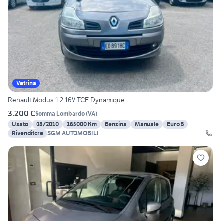
Vetrina
Renault Modus 1.2 16V TCE Dynamique
3.200 €
Somma Lombardo
(
VA
)
Usato
08/2010
165000 Km
Benzina
Manuale
Euro 5
Rivenditore
SGM AUTOMOBILI