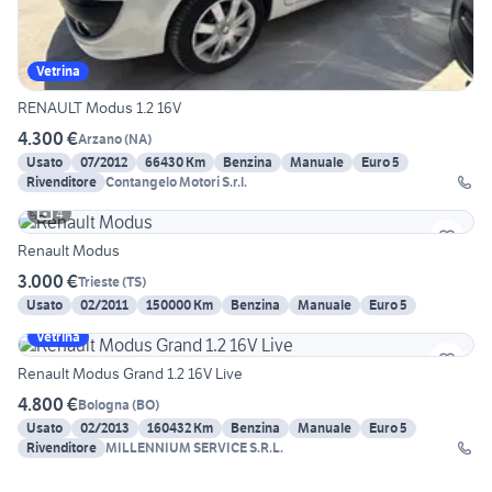
Vetrina
RENAULT Modus 1.2 16V
4.300 €
Arzano
(
NA
)
Usato
07/2012
66430 Km
Benzina
Manuale
Euro 5
Rivenditore
Contangelo Motori S.r.l.
4
Renault Modus
3.000 €
Trieste
(
TS
)
Usato
02/2011
150000 Km
Benzina
Manuale
Euro 5
Vetrina
Renault Modus Grand 1.2 16V Live
4.800 €
Bologna
(
BO
)
Usato
02/2013
160432 Km
Benzina
Manuale
Euro 5
Rivenditore
MILLENNIUM SERVICE S.R.L.