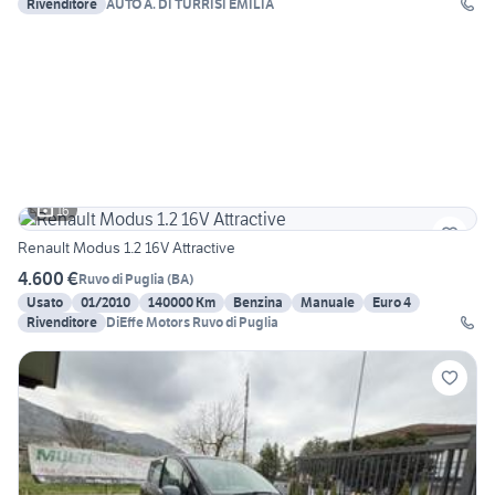
Rivenditore
AUTO A. DI TURRISI EMILIA
16
Renault Modus 1.2 16V Attractive
4.600 €
Ruvo di Puglia
(
BA
)
Usato
01/2010
140000 Km
Benzina
Manuale
Euro 4
Rivenditore
DiEffe Motors Ruvo di Puglia