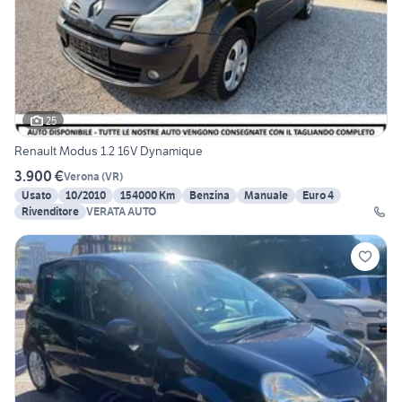
25
Renault Modus 1.2 16V Dynamique
3.900 €
Verona
(
VR
)
Usato
10/2010
154000 Km
Benzina
Manuale
Euro 4
Rivenditore
VERATA AUTO