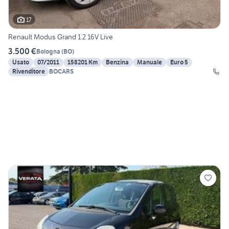
17
Renault Modus Grand 1.2 16V Live
3.500 €
Bologna
(
BO
)
Usato
07/2011
158201 Km
Benzina
Manuale
Euro 5
Rivenditore
BOCARS