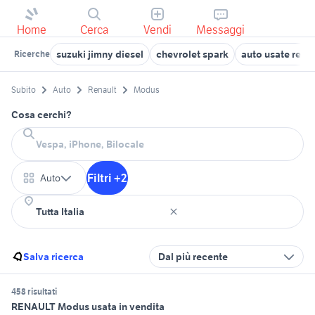
Home
Cerca
Vendi
Messaggi
suzuki jimny diesel
chevrolet spark
auto usate regg
Ricerche
Subito
Auto
Renault
Modus
Cosa cerchi?
Filtri +2
Auto
Salva ricerca
Dal più recente
458 risultati
RENAULT Modus usata in vendita