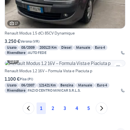
17
Renault Modus 1.5 dCi 85CV Dynamique
3.250 €
Verona
(
VR
)
Usato
08/2009
200123 Km
Diesel
Manuale
Euro 4
Rivenditore
AUTO FEDE
8
Renault Modus 1.2 16V – Formula Vista e Piaciuta p
1.100 €
Pisa
(
PI
)
Usato
06/2007
121421 Km
Benzina
Manuale
Euro 4
Rivenditore
FAZIO CENTRO MINICAR S.R.L.S.
1
2
3
4
5