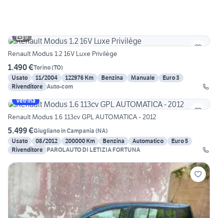
9
Renault Modus 1.2 16V Luxe Privilège
1.490 €
Torino
(
TO
)
Usato
11/2004
122976 Km
Benzina
Manuale
Euro 3
Rivenditore
Auto-com
Vetrina
Renault Modus 1.6 113cv GPL AUTOMATICA - 2012
5.499 €
Giugliano in Campania
(
NA
)
Usato
08/2012
200000 Km
Benzina
Automatico
Euro 5
Rivenditore
PAROLAUTO DI LETIZIA FORTUNA