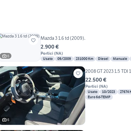
Mazda 3 1.6 td (2009).
2.900 €
Portici
(
NA
)
6
Usato
09/2009
231000 Km
Diesel
Manuale
2008 GT 2023 1.5 TDI 
22.500 €
Portici
(
NA
)
Usato
10/2023
27674
Euro 6d-TEMP
6