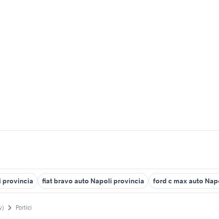
i provincia
fiat bravo auto Napoli provincia
ford c max auto Napo
v)
Portici