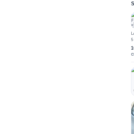
S
L
5
1
C