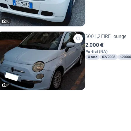
6
500 1,2 FIRE Lounge
2.000 €
Portici
(
NA
)
Usato
02/2008
12000
6