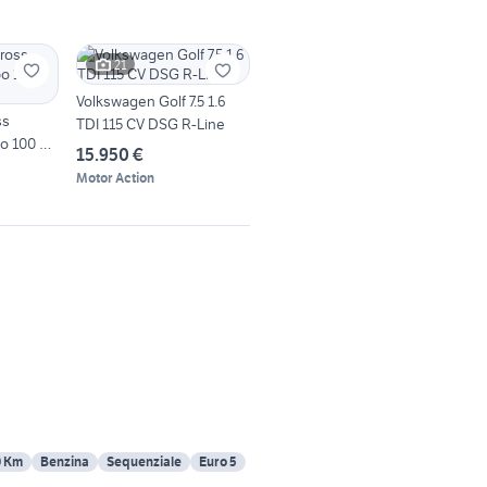
21
Volkswagen Golf 7.5 1.6
ss
TDI 115 CV DSG R-Line
bo 100 CV
15.950 €
Motor Action
0 Km
Benzina
Sequenziale
Euro 5