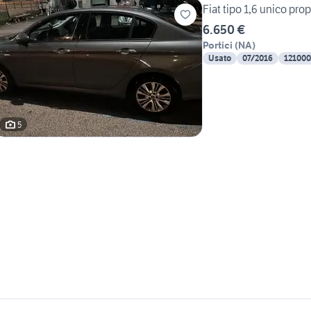
Fiat tipo 1,6 unico prop
6.650 €
Portici
(
NA
)
Usato
07/2016
12100
5