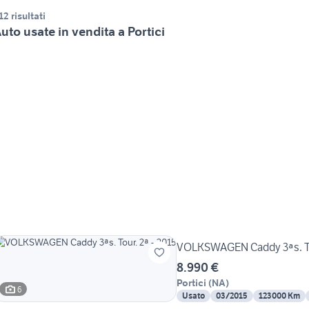
12 risultati
uto usate in vendita a Portici
VOLKSWAGEN Caddy 3ªs. Tou
8.990 €
Portici
(
NA
)
6
Usato
03/2015
123000 Km