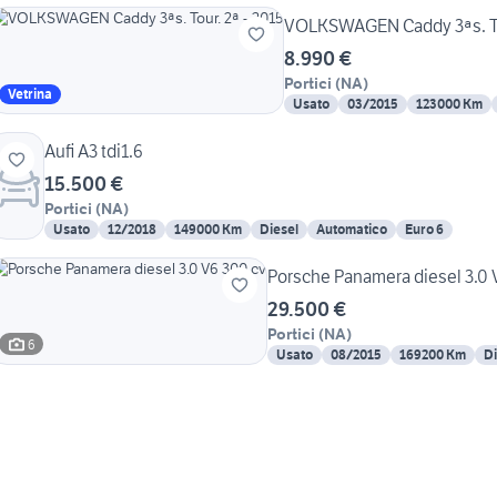
VOLKSWAGEN Caddy 3ªs. Tou
8.990 €
Portici
(
NA
)
Vetrina
Usato
03/2015
123000 Km
Aufi A3 tdi1.6
15.500 €
Portici
(
NA
)
Usato
12/2018
149000 Km
Diesel
Automatico
Euro 6
Porsche Panamera diesel 3.0 
29.500 €
Portici
(
NA
)
6
Usato
08/2015
169200 Km
Di