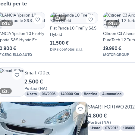
celti per te
18
17
23
Fiat Panda 1.0 FireFly S&S
ANCIA Ypsilon 1.0 FireFly
Citroen C3 Aircro
Hybrid
 porte S&S Hybrid Ec
PureTech 1.2 Tur
11.500 €
Plus
0.900 €
19.990 €
Di Falco Motori s.r.l.
F CERCIELLO AUTO
MOTOR GROUP
Smart 700cc
2.500 €
Portici
(
NA
)
6
Usato
06/2003
140000 Km
Benzina
Automatico
SMART FORTWO 2012
4.800 €
Portici
(
NA
)
Usato
07/2012
10800