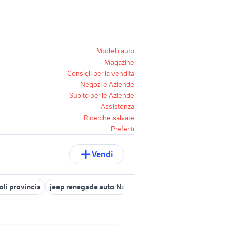
Modelli auto
Magazine
Consigli per la vendita
Negozi e Aziende
Subito per le Aziende
Assistenza
Ricerche salvate
Preferiti
Vendi
li provincia
jeep renegade auto Napoli provincia
ford Nola
f