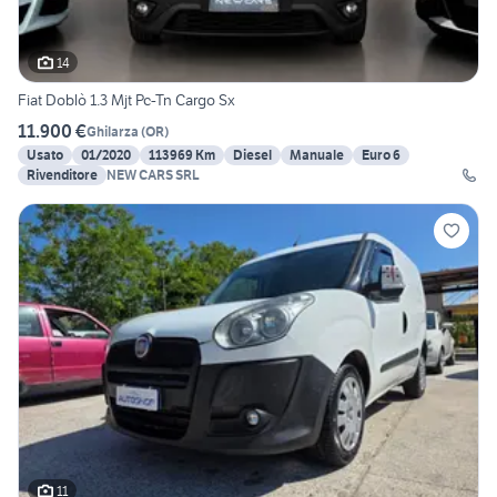
14
Fiat Doblò 1.3 Mjt Pc-Tn Cargo Sx
11.900 €
Ghilarza
(
OR
)
Usato
01/2020
113969 Km
Diesel
Manuale
Euro 6
Rivenditore
NEW CARS SRL
11