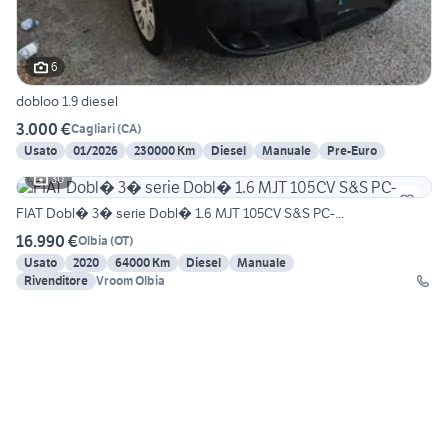
6
dobloo 1.9 diesel
3.000 €
Cagliari
(
CA
)
Usato
01/2026
230000 Km
Diesel
Manuale
Pre-Euro
30
FIAT Dobl� 3� serie Dobl� 1.6 MJT 105CV S&S PC-...
16.990 €
Olbia
(
OT
)
Usato
2020
64000 Km
Diesel
Manuale
Rivenditore
Vroom Olbia