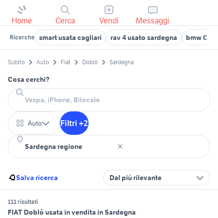
Home
Cerca
Vendi
Messaggi
smart usata cagliari
rav 4 usato sardegna
bmw Cagli
Ricerche
Subito
Auto
Fiat
Doblò
Sardegna
Cosa cerchi?
Filtri +2
Auto
Salva ricerca
Dal più rilevante
111 risultati
FIAT Doblò usata in vendita in Sardegna