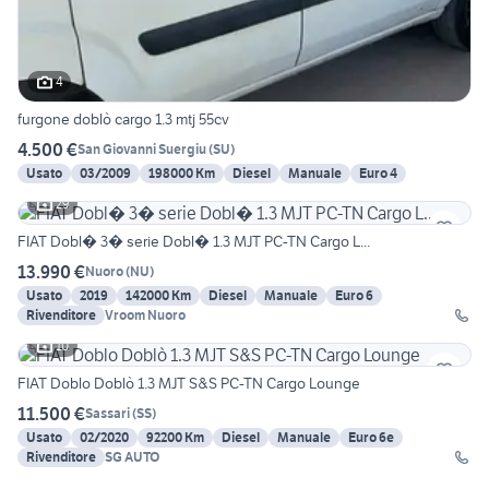
4
furgone doblò cargo 1.3 mtj 55cv
4.500 €
San Giovanni Suergiu
(
SU
)
Usato
03/2009
198000 Km
Diesel
Manuale
Euro 4
29
FIAT Dobl� 3� serie Dobl� 1.3 MJT PC-TN Cargo L...
13.990 €
Nuoro
(
NU
)
Usato
2019
142000 Km
Diesel
Manuale
Euro 6
Rivenditore
Vroom Nuoro
10
FIAT Doblo Doblò 1.3 MJT S&S PC-TN Cargo Lounge
11.500 €
Sassari
(
SS
)
Usato
02/2020
92200 Km
Diesel
Manuale
Euro 6e
Rivenditore
SG AUTO