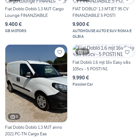
Fiat Doblo Doblò 1.3 MJT Cargo
FIAT DOBLO' 1.3 MTJET 95 CV
Lounge FINANZIABILE
FINANZIABILE 5 POSTI
9.400 €
9.900 €
GB MOTORS
AUTOHOUSE AUTO E SUV ROMA E
OLBIA
19
Fiat Doblò 1.6 mjt 16v Easy s&s
105cv - 5 POSTI N1
9.990 €
Passion Car
6
Fiat Doblo Doblò 1.3 MJT anno
2021 PC-TN Cargo Eas