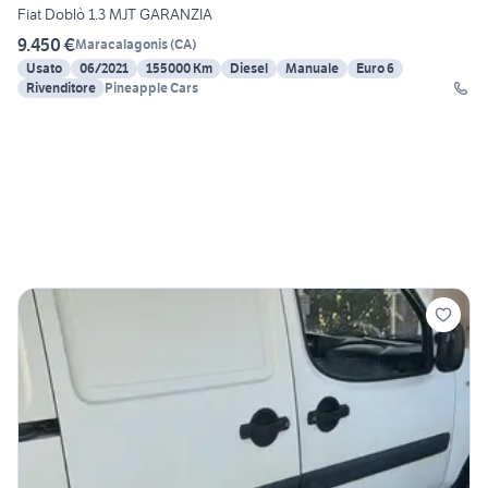
Fiat Doblò 1.3 MJT GARANZIA
9.450 €
Maracalagonis
(
CA
)
Usato
06/2021
155000 Km
Diesel
Manuale
Euro 6
Rivenditore
Pineapple Cars