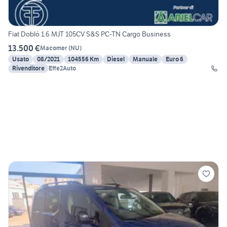
Fiat Doblò 1.6 MJT 105CV S&S PC-TN Cargo Business
13.500 €
Macomer
(
NU
)
Usato
08/2021
104556 Km
Diesel
Manuale
Euro 6
Rivenditore
Effe2Auto