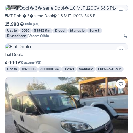
19
FIAT Dobl� 3� serie Dobl� 1.6 MJT 120CV S&S PL-...
15.990 €
Olbia
(
OT
)
Usato
2020
88562 Km
Diesel
Manuale
Euro 6
Rivenditore
Vroom Olbia
Fiat Doblo
4.000 €
Guspini
(
VS
)
Usato
08/2008
300000 Km
Diesel
Manuale
Euro 6d-TEMP