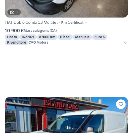
16
FIAT Doblò Combi 1.3 MultiJet - Km Certificati -
10.900 €
Maracalagonis
(
CA
)
Usato
07/2021
82000 Km
Diesel
Manuale
Euro 6
Rivenditore
CVG Motors