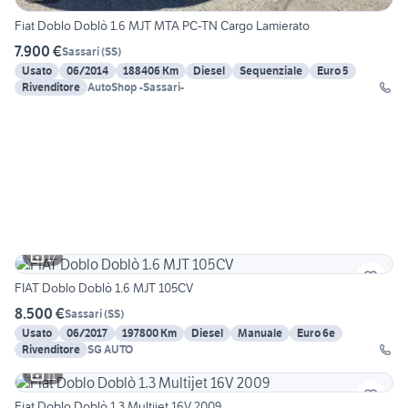
Fiat Doblo Doblò 1.6 MJT MTA PC-TN Cargo Lamierato
7.900 €
Sassari
(
SS
)
Usato
06/2014
188406 Km
Diesel
Sequenziale
Euro 5
Rivenditore
AutoShop -Sassari-
17
FIAT Doblo Doblò 1.6 MJT 105CV
8.500 €
Sassari
(
SS
)
Usato
06/2017
197800 Km
Diesel
Manuale
Euro 6e
Rivenditore
SG AUTO
11
Fiat Doblo Doblò 1.3 Multijet 16V 2009