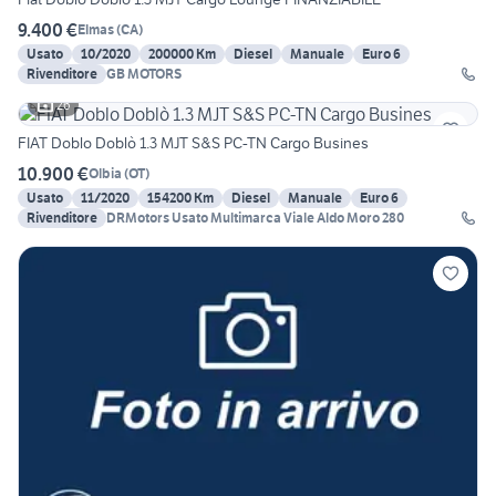
9.400 €
Elmas
(
CA
)
Usato
10/2020
200000 Km
Diesel
Manuale
Euro 6
Rivenditore
GB MOTORS
26
FIAT Doblo Doblò 1.3 MJT S&S PC-TN Cargo Busines
10.900 €
Olbia
(
OT
)
Usato
11/2020
154200 Km
Diesel
Manuale
Euro 6
Rivenditore
DRMotors Usato Multimarca Viale Aldo Moro 280