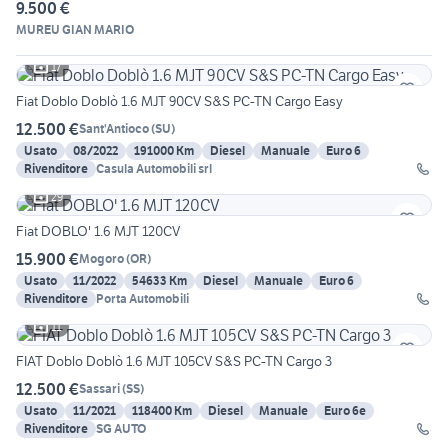
9.500 €
MUREU GIAN MARIO
17
Fiat Doblo Doblò 1.6 MJT 90CV S&S PC-TN Cargo Easy
12.500 €
Sant'Antioco
(
SU
)
Usato
08/2022
191000 Km
Diesel
Manuale
Euro 6
Rivenditore
Casula Automobili srl
29
Fiat DOBLO' 1.6 MJT 120CV
15.900 €
Mogoro
(
OR
)
Usato
11/2022
54633 Km
Diesel
Manuale
Euro 6
Rivenditore
Porta Automobili
11
FIAT Doblo Doblò 1.6 MJT 105CV S&S PC-TN Cargo 3
12.500 €
Sassari
(
SS
)
Usato
11/2021
118400 Km
Diesel
Manuale
Euro 6e
Rivenditore
SG AUTO