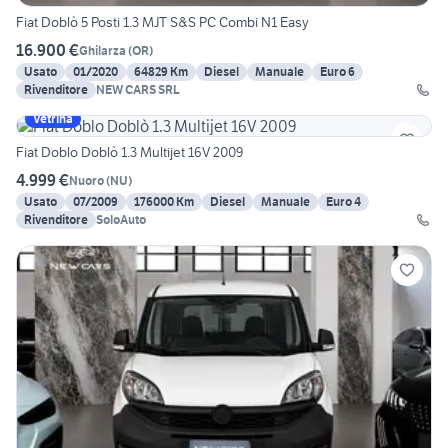
Fiat Doblò 5 Posti 1.3 MJT S&S PC Combi N1 Easy
16.900 €
Ghilarza
(
OR
)
Usato
01/2020
64829 Km
Diesel
Manuale
Euro 6
Rivenditore
NEW CARS SRL
Vetrina
Fiat Doblo Doblò 1.3 Multijet 16V 2009
4.999 €
Nuoro
(
NU
)
Usato
07/2009
176000 Km
Diesel
Manuale
Euro 4
Rivenditore
SoloAuto