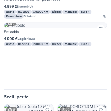
4.999 €
Nuoro
(
NU
)
Usato
07/2009
176000 Km
Diesel
Manuale
Euro 4
Rivenditore
SoloAuto
6
Fiat doblo
4.000 €
Cagliari
(
CA
)
Usato
06/2011
270000 Km
Diesel
Manuale
Euro 5
Scelti per te
18
20