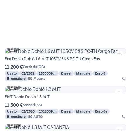
9
Fiat Doblo Doblò 1.6 MJT 105CV S&S PC-TN Cargo Eas
11.200 €
Cardedu
(
OG
)
Usato
02/2021
118000 Km
Diesel
Manuale
Euro 6
Rivenditore
9G Motors
15
FIAT Doblo Doblò 1.3 MJT
11.500 €
Sassari
(
SS
)
Usato
02/2020
131200 Km
Diesel
Manuale
Euro 6e
Rivenditore
SG AUTO
10