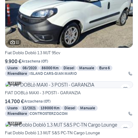
11
Fiat Doblo Doblò 1.3 MJT 95cv
9.900 €
Arzachena
(
OT
)
Usato
08/2020
86000 Km
Diesel
Manuale
Euro 6
Rivenditore
ISLAND CARS-GIAN MARIO
11
FIAT DOBLò MAXI - 3 POSTI - GARANZIA
14.700 €
Arzachena
(
OT
)
Usato
12/2021
139000 Km
Diesel
Manuale
Rivenditore
CONTROSTERZO.COM
29
Fiat Doblo Doblò 1.3 MJT S&S PC-TN Cargo Lounge