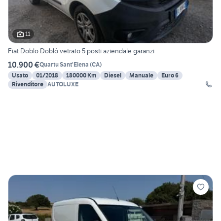
11
Fiat Doblo Doblò vetrato 5 posti aziendale garanzi
10.900 €
Quartu Sant'Elena
(
CA
)
Usato
01/2018
180000 Km
Diesel
Manuale
Euro 6
Rivenditore
AUTOLUXE