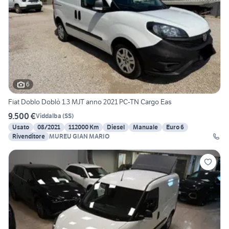
6
Fiat Doblo Doblò 1.3 MJT anno 2021 PC-TN Cargo Eas
9.500 €
Viddalba
(
SS
)
Usato
08/2021
112000 Km
Diesel
Manuale
Euro 6
Rivenditore
MUREU GIAN MARIO