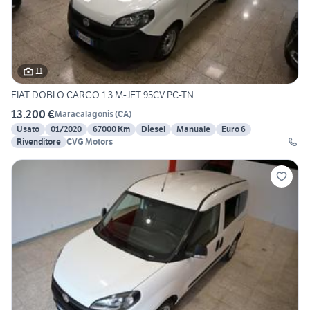
11
FIAT DOBLO CARGO 1.3 M-JET 95CV PC-TN
13.200 €
Maracalagonis
(
CA
)
Usato
01/2020
67000 Km
Diesel
Manuale
Euro 6
Rivenditore
CVG Motors