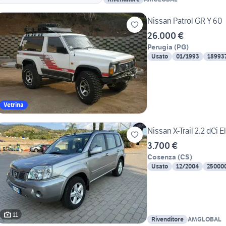
Nissan Patrol GR Y 60
26.000 €
Perugia
(
PG
)
Usato
01/1993
18993
Vetrina
Nissan X-Trail 2.2 dCi 
3.700 €
Cosenza
(
CS
)
Usato
12/2004
25000
11
Rivenditore
AMGLOBAL