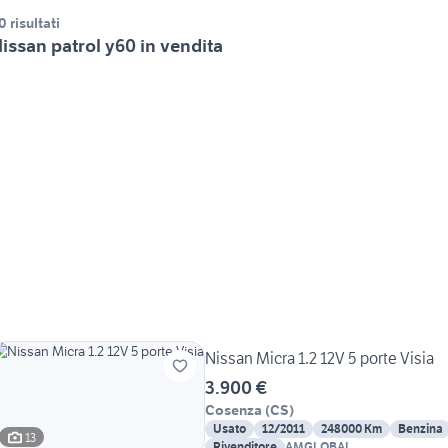
0 risultati
issan patrol y60 in vendita
Nissan Micra 1.2 12V 5 porte Visia
3.900 €
Cosenza
(
CS
)
Usato
12/2011
248000 Km
Benzina
13
Rivenditore
AMGLOBAL