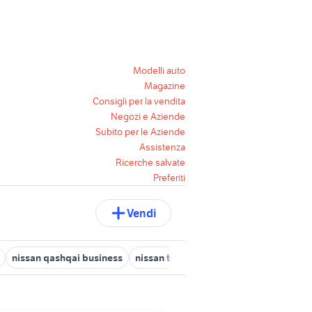
Modelli auto
Magazine
Consigli per la vendita
Negozi e Aziende
Subito per le Aziende
Assistenza
Ricerche salvate
Preferiti
Vendi
nissan qashqai business
nissan terrano usato sardegna
nissa