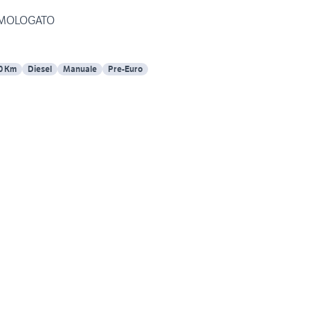
n patrol gr y60 OMOLOGATO
0 Km
Diesel
Manuale
Pre-Euro