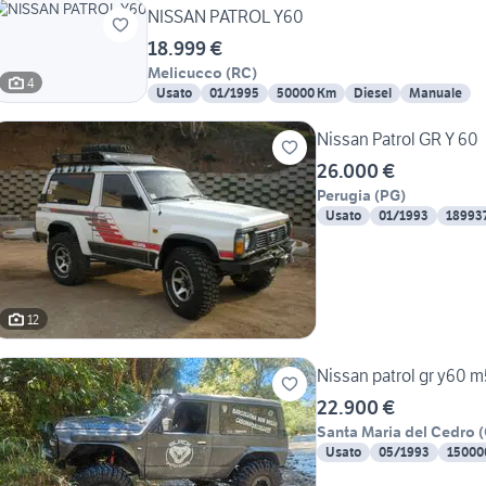
NISSAN PATROL Y60
18.999 €
Melicucco
(
RC
)
4
Usato
01/1995
50000 Km
Diesel
Manuale
Nissan Patrol GR Y 60
26.000 €
Perugia
(
PG
)
Usato
01/1993
18993
12
Nissan patrol gr y60 m
22.900 €
Santa Maria del Cedro
(
Usato
05/1993
15000