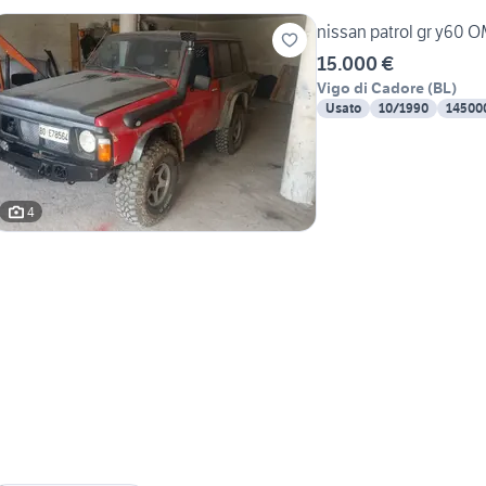
nissa
15.000 €
Vigo di Cadore
(
BL
)
Usato
10/1990
14500
4