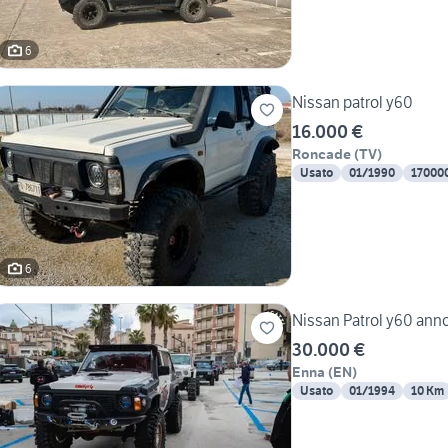
6
Nissan patrol y60
16.000 €
Roncade
(
TV
)
Usato
01/1990
17000
6
Nissan Patrol y60 ann
30.000 €
Enna
(
EN
)
Usato
01/1994
10 Km