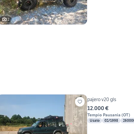
2
pajero v20 gls
12.000 €
Tempio Pausania
(
OT
)
Usato
02/1998
26000