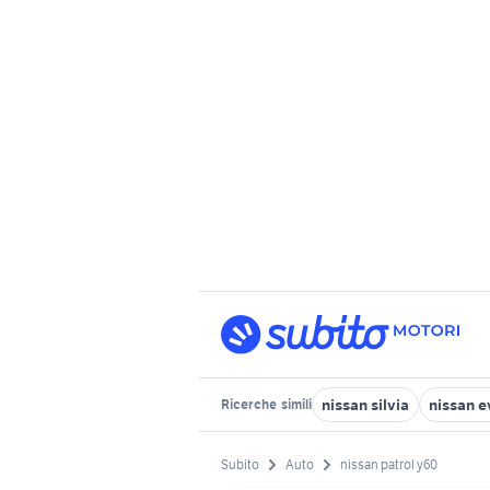
nissan silvia
nissan e
Ricerche
simili
Subito
Auto
nissan patrol y60