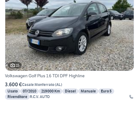
15
Volkswagen Golf Plus 1.6 TDI DPF Highline
3.600 €
Casale Monferrato
(
AL
)
Usato
07/2010
219000 Km
Diesel
Manuale
Euro 5
Rivenditore
R.C.V. AUTO