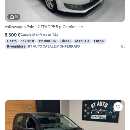
19
Volkswagen Polo 1.2 TDI DPF 5 p. Comfortline
6.500 €
Casale Monferrato
(
AL
)
Usato
11/2010
111000 Km
Diesel
Manuale
Euro 5
Rivenditore
RT AUTO CASALE MONFERRATO