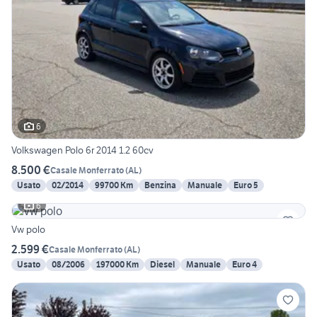
6
Volkswagen Polo 6r 2014 1.2 60cv
8.500 €
Casale Monferrato
(
AL
)
Usato
02/2014
99700 Km
Benzina
Manuale
Euro 5
6
Vw polo
2.599 €
Casale Monferrato
(
AL
)
Usato
08/2006
197000 Km
Diesel
Manuale
Euro 4