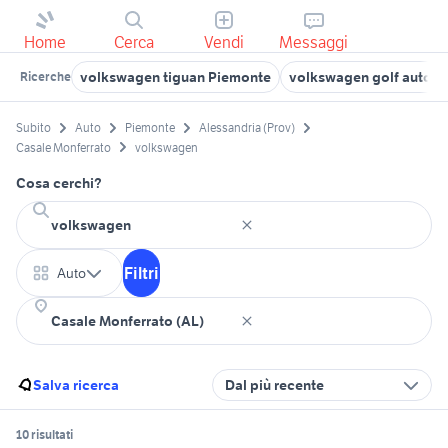
Home
Cerca
Vendi
Messaggi
volkswagen tiguan Piemonte
volkswagen golf auto To
Ricerche
Subito
Auto
Piemonte
Alessandria (Prov)
Casale Monferrato
volkswagen
Cosa cerchi?
Filtri
Auto
Salva ricerca
Dal più recente
10 risultati