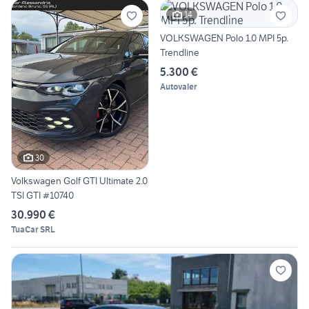
14
VOLKSWAGEN Polo 1.0 MPI 5p.
Trendline
5.300 €
Autovaler
30
Volkswagen Golf GTI Ultimate 2.0
TSI GTI #10740
30.990 €
TuaCar SRL