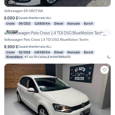
6
Volkswagen 6R ABCFWA
6.000 €
Casale Monferrato
(
AL
)
Usato
09/2013
115800 Km
Diesel
Manuale
Euro 5
19
Volkswagen Polo Cross 1.4 TDI DSG BlueMotion Techn
8.900 €
Casale Monferrato
(
AL
)
Usato
02/2016
145300 Km
Diesel
Manuale
Euro 6
Rivenditore
RT AUTO CASALE MONFERRATO