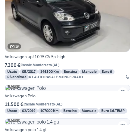
19
Volkswagen up! 1.0 75 CV 5p. high
7.200 €
Casale Monferrato
(
AL
)
Usato
05/2017
146300 Km
Benzina
Manuale
Euro 6
Rivenditore
RT AUTO CASALE MONFERRATO
6
Volkswagen Polo
11.500 €
Casale Monferrato
(
AL
)
Usato
02/2019
107000 Km
Benzina
Manuale
Euro 6d-TEMP
6
Volkswagen polo 1.4 gti