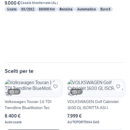
9.000 €
Casale Monferrato
(
AL
)
Usato
03/2012
86000 Km
Benzina
Automatico
Euro 5
Scelti per te
10
17
Volkswagen Touran 1.6 TDI
VOLKSWAGEN Golf Cabriolet
Trendline BlueMotion Tec
1600 GL ISCRITTA ASI-I
8.400 €
7.999 €
Auto usate
AUTOTORTONA SAS