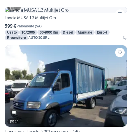
12
Lancia MUSA 1.3 Multijet Oro
599 €
Palomonte
(
SA
)
Usato
10/2005
334000 Km
Diesel
Manuale
Euro 4
Rivenditore
AUTO 2C SRL
14
Iveco renault master 2001 cassone mt.440