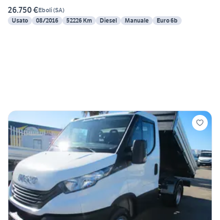
26.750 €
Eboli
(
SA
)
Usato
08/2016
52226 Km
Diesel
Manuale
Euro 6b