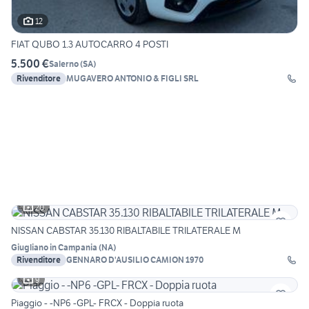
12
FIAT QUBO 1.3 AUTOCARRO 4 POSTI
5.500 €
Salerno
(
SA
)
Rivenditore
MUGAVERO ANTONIO & FIGLI SRL
20
NISSAN CABSTAR 35.130 RIBALTABILE TRILATERALE M
Giugliano in Campania
(
NA
)
Rivenditore
GENNARO D'AUSILIO CAMION 1970
9
Piaggio - -NP6 -GPL- FRCX - Doppia ruota