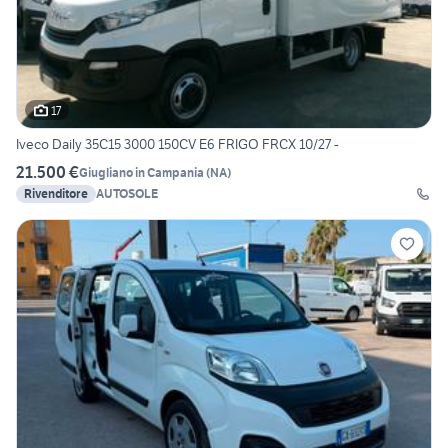
17
Iveco Daily 35C15 3000 150CV E6 FRIGO FRCX 10/27 -
21.500 €
Giugliano in Campania
(
NA
)
Rivenditore
AUTOSOLE