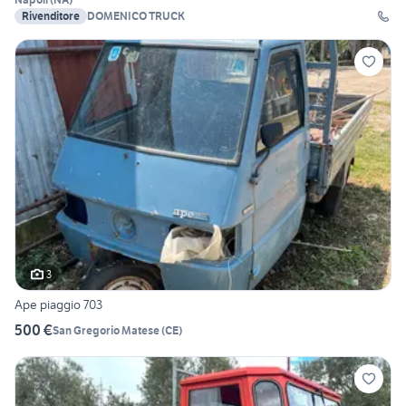
Rivenditore
DOMENICO TRUCK
3
Ape piaggio 703
500 €
San Gregorio Matese
(
CE
)