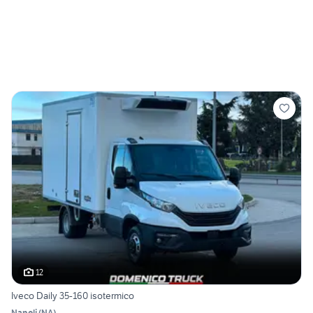
12
Iveco Daily 35-160 isotermico
Napoli
(
NA
)