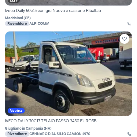
9
Iveco Daily 50c15 con gru Nuova e cassone Ribaltab
Maddaloni
(
CE
)
Rivenditore
ALPICOMM
Vetrina
IVECO DAILY 70C17 TELAIO PASSO 3450 EURO5B
Giugliano in Campania
(
NA
)
Rivenditore
GENNARO D'AUSILIO CAMION 1970