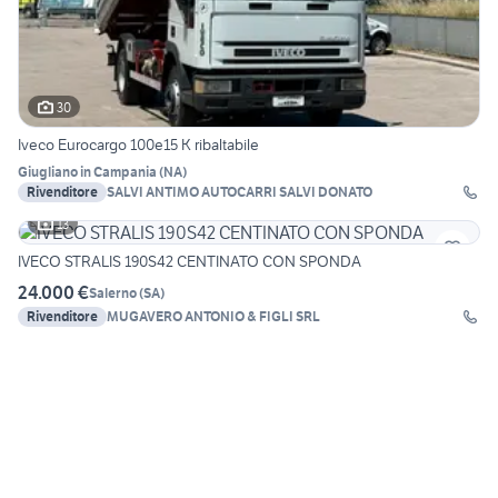
30
Iveco Eurocargo 100e15 K ribaltabile
Giugliano in Campania
(
NA
)
Rivenditore
SALVI ANTIMO AUTOCARRI SALVI DONATO
13
IVECO STRALIS 190S42 CENTINATO CON SPONDA
24.000 €
Salerno
(
SA
)
Rivenditore
MUGAVERO ANTONIO & FIGLI SRL