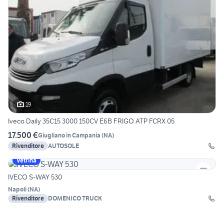
19
Iveco Daily 35C15 3000 150CV E6B FRIGO ATP FCRX 05
17.500 €
Giugliano in Campania
(
NA
)
Rivenditore
AUTOSOLE
Vetrina
IVECO S-WAY 530
Napoli
(
NA
)
Rivenditore
DOMENICO TRUCK