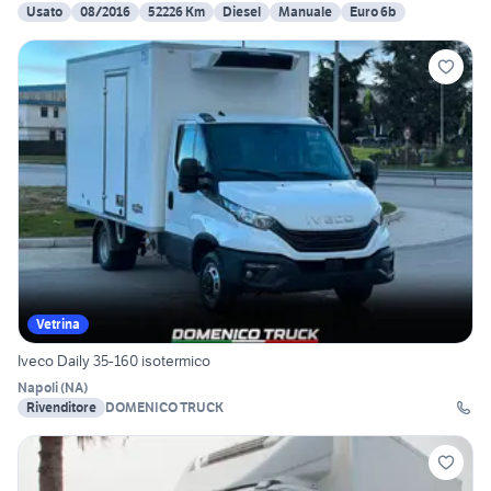
Usato
08/2016
52226 Km
Diesel
Manuale
Euro 6b
Vetrina
Iveco Daily 35-160 isotermico
Napoli
(
NA
)
Rivenditore
DOMENICO TRUCK