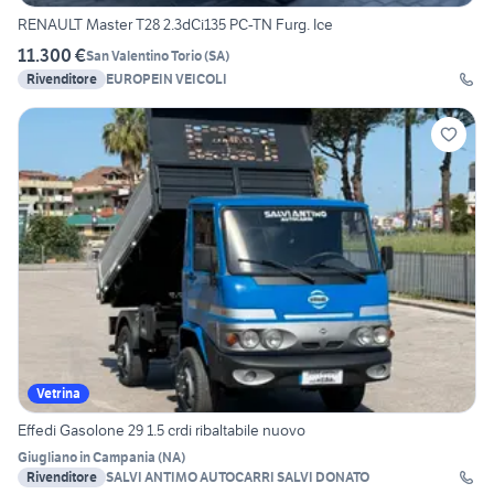
RENAULT Master T28 2.3dCi135 PC-TN Furg. Ice
11.300 €
San Valentino Torio
(
SA
)
Rivenditore
EUROPEIN VEICOLI
Vetrina
Effedi Gasolone 29 1.5 crdi ribaltabile nuovo
Giugliano in Campania
(
NA
)
Rivenditore
SALVI ANTIMO AUTOCARRI SALVI DONATO