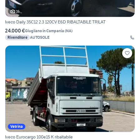
16
Iveco Daily 35C12 2.3 120CV E6D RIBALTABILE TRILAT
24.000 €
Giugliano in Campania
(
NA
)
Rivenditore
AUTOSOLE
Vetrina
Iveco Eurocargo 100e15 K ribaltabile