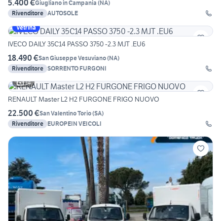
5.400 €
Giugliano in Campania
(
NA
)
Rivenditore
AUTOSOLE
Vetrina
IVECO DAILY 35C14 PASSO 3750 -2.3 MJT .EU6
18.490 €
San Giuseppe Vesuviano
(
NA
)
Rivenditore
SORRENTO FURGONI
14
RENAULT Master L2 H2 FURGONE FRIGO NUOVO
22.500 €
San Valentino Torio
(
SA
)
Rivenditore
EUROPEIN VEICOLI