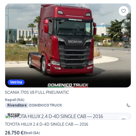
Vetrina
SCANIA 770S V8 FULL PNEUMATIC
Napoli
(
NA
)
Rivenditore
DOMENICO TRUCK
6
TOYOTA HILUX 2.4 D-4D SINGLE CAB — 2016
26.750 €
Eboli
(
SA
)