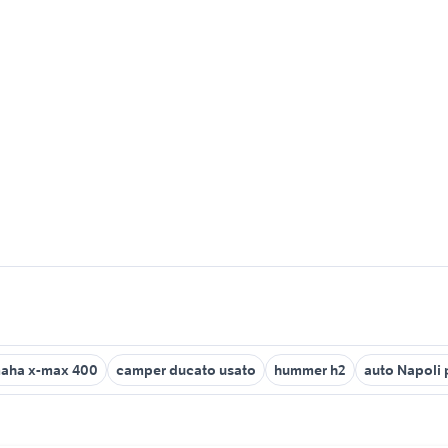
aha x-max 400
camper ducato usato
hummer h2
auto Napoli 