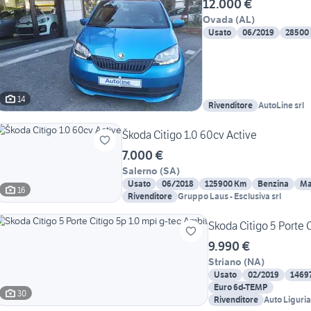
12.000 €
Ovada
(
AL
)
Usato
06/2019
28500
14
Rivenditore
AutoLine srl
Škoda Citigo 1.0 60cv Active
7.000 €
Salerno
(
SA
)
Usato
06/2018
125900 Km
Benzina
Ma
16
Rivenditore
Gruppo Laus - Esclusiva srl
Skoda Citigo 5 Porte 
9.990 €
Striano
(
NA
)
Usato
02/2019
1469
Euro 6d-TEMP
30
Rivenditore
Auto Liguri