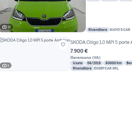
19
Rivenditore
MAYO'S CAR
SKODA Citigo 1.0 MPI 5 porte
7.900 €
Gerenzano
(
VA
)
Usato
06/2019
80000 Km
Be
6
Rivenditore
ESSEPCAR SRL