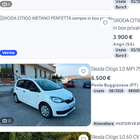
Usato
02/2
6
Euro 5
SKODA CIT
in box priva
3.900 €
Angri
(
SA
)
Usato
02/2
Vetrina
Euro 5
Skoda Citigo 1.0 MPI 7
6.500 €
Ponte Buggianese
(
PT
)
Usato
08/2019
98000
15
Rivenditore
FASTDRIVE S
Skoda Citigo 1.0 60 CV