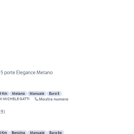
V 5 porte Elegance Metano
9 Km
Metano
Manuale
Euro 5
Mostra numero
I MICHELE GATTI
19)
0 Km
Benzina
Manuale
Euro 6e