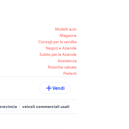
Modelli auto
Magazine
Consigli per la vendita
Negozi e Aziende
Subito per le Aziende
Assistenza
Ricerche salvate
Preferiti
Vendi
provincia
veicoli commerciali usati sicilia
alfa romeo tonale
c