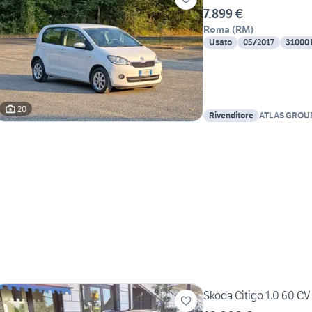
7.899 €
Roma
(
RM
)
Usato
05/2017
31000
20
Rivenditore
ATLAS GROU
Skoda Citigo 1.0 60 C