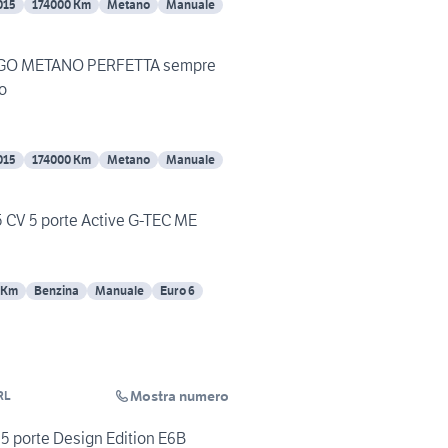
015
174000 Km
Metano
Manuale
IGO METANO PERFETTA sempre
to
015
174000 Km
Metano
Manuale
5 CV 5 porte Active G-TEC ME
 Km
Benzina
Manuale
Euro 6
Mostra numero
RL
 5 porte Design Edition E6B