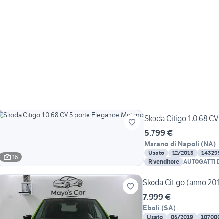
Francesco
Skoda Citigo 1.0 68 C
5.799 €
Marano di Napoli
(
NA
)
Usato
12/2013
14329
16
Rivenditore
AUTOGATTI D
Skoda Citigo (anno 20
7.999 €
Eboli
(
SA
)
Usato
06/2019
10700