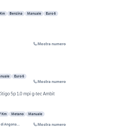
 Km
Benzina
Manuale
Euro 6
Mostra numero
nuale
Euro 6
Mostra numero
Citigo 5p 1.0 mpi g-tec Ambit
7 Km
Metano
Manuale
Mostra numero
a di Angona