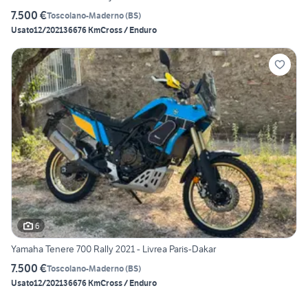
7.500 €
Toscolano-Maderno
(
BS
)
Usato
12/2021
36676 Km
Cross / Enduro
6
Yamaha Tenere 700 Rally 2021 - Livrea Paris-Dakar
7.500 €
Toscolano-Maderno
(
BS
)
Usato
12/2021
36676 Km
Cross / Enduro