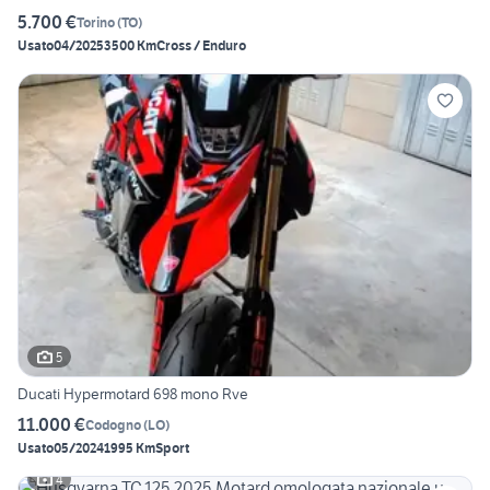
5.700 €
Torino
(
TO
)
Usato
04/2025
3500 Km
Cross / Enduro
5
Ducati Hypermotard 698 mono Rve
11.000 €
Codogno
(
LO
)
Usato
05/2024
1995 Km
Sport
4