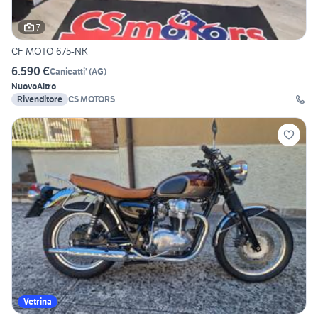
7
CF MOTO 675-NK
6.590 €
Canicatti'
(
AG
)
Nuovo
Altro
Rivenditore
CS MOTORS
Vetrina