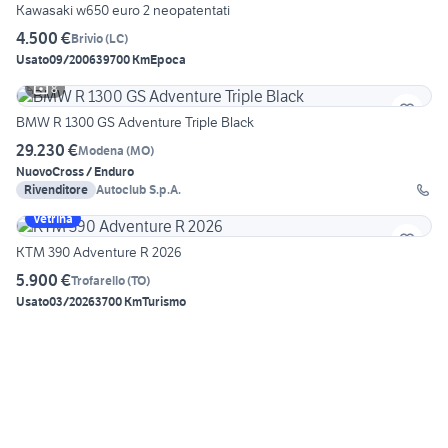
Kawasaki w650 euro 2 neopatentati
4.500 €
Brivio
(
LC
)
Usato
09/2006
39700 Km
Epoca
8
BMW R 1300 GS Adventure Triple Black
29.230 €
Modena
(
MO
)
Nuovo
Cross / Enduro
Rivenditore
Autoclub S.p.A.
Vetrina
KTM 390 Adventure R 2026
5.900 €
Trofarello
(
TO
)
Usato
03/2026
3700 Km
Turismo