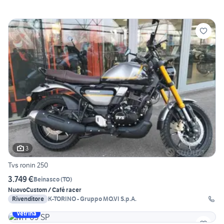
3
Tvs ronin 250
3.749 €
Beinasco
(
TO
)
Nuovo
Custom / Café racer
Rivenditore
K-TORINO - Gruppo MO.VI S.p.A.
Vetrina