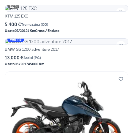
5
KTM 125 EXC
5.400 €
Tremezzina
(
CO
)
Usato
07/2012
1 Km
Cross / Enduro
Vetrina
BMW GS 1200 adventure 2017
13.000 €
Assisi
(
PG
)
Usato
03/2017
45000 Km