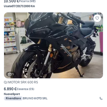
10.500 €
Ficarra
(
ME
)
Usato
07/2017
32000 Km
5
QJ MOTOR SRK 600 RS
6.890 €
Cosenza
(
CS
)
Nuovo
Sport
Rivenditore
BRUNO MOTO SRL