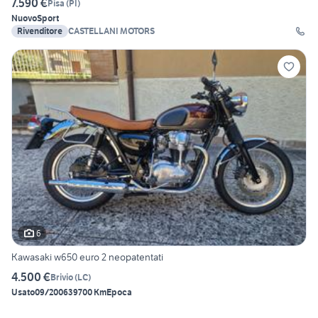
7.590 €
Pisa
(
PI
)
Nuovo
Sport
Rivenditore
CASTELLANI MOTORS
6
Kawasaki w650 euro 2 neopatentati
4.500 €
Brivio
(
LC
)
Usato
09/2006
39700 Km
Epoca