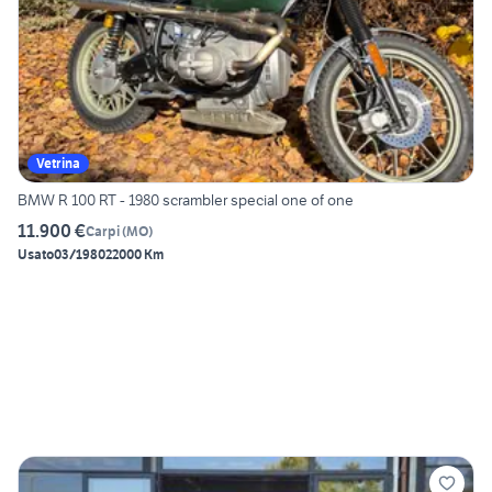
Vetrina
BMW R 100 RT - 1980 scrambler special one of one
11.900 €
Carpi
(
MO
)
Usato
03/1980
22000 Km