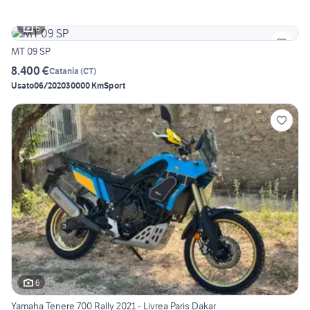
6
MT 09 SP
8.400 €
Catania
(
CT
)
Usato
06/2020
30000 Km
Sport
6
Yamaha Tenere 700 Rally 2021 - Livrea Paris Dakar