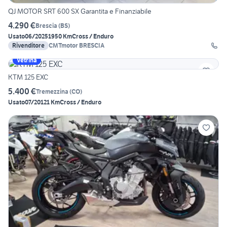
QJ MOTOR SRT 600 SX Garantita e Finanziabile
4.290 €
Brescia
(
BS
)
Usato
06/2025
1950 Km
Cross / Enduro
Rivenditore
CMTmotor BRESCIA
Vetrina
KTM 125 EXC
5.400 €
Tremezzina
(
CO
)
Usato
07/2012
1 Km
Cross / Enduro