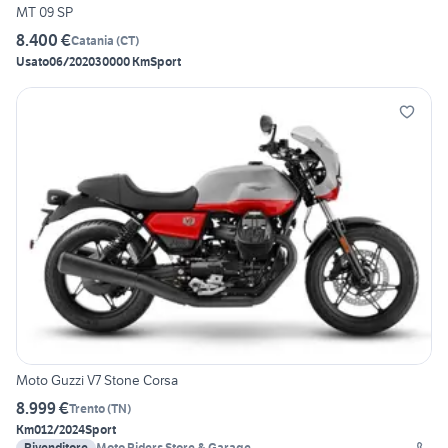
MT 09 SP
8.400 €
Catania
(
CT
)
Usato
06/2020
30000 Km
Sport
Moto Guzzi V7 Stone Corsa
8.999 €
Trento
(
TN
)
Km0
12/2024
Sport
Rivenditore
Moto Riders Store & Garage