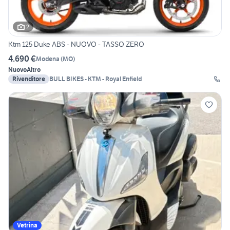
2
Ktm 125 Duke ABS - NUOVO - TASSO ZERO
4.690 €
Modena
(
MO
)
Nuovo
Altro
Rivenditore
BULL BIKES - KTM - Royal Enfield
Vetrina