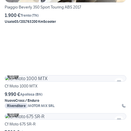
Piaggio Beverly 350 Sport Touring ABS 2017
1.900 €
Trento
(
TN
)
Usato
03/2017
63200 Km
Scooter
7
Cf Moto 1000 MTX
9.990 €
Apollosa
(
BN
)
Nuovo
Cross / Enduro
Rivenditore
MOTOR MIX SRL
2
Cf Moto 675 SR-R