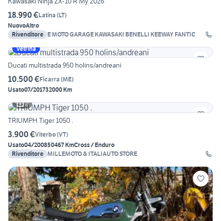
Kawasaki Ninja ZX-10 R My 2026
18.990 €
Latina
(
LT
)
Nuovo
Altro
Rivenditore
E MOTO GARAGE KAWASAKI BENELLI KEEWAY FANTIC
Vetrina
Ducati multistrada 950 holins/andreani
10.500 €
Ficarra
(
ME
)
Usato
07/2017
32000 Km
2
TRIUMPH Tiger 1050 .
3.900 €
Viterbo
(
VT
)
Usato
04/2008
50467 Km
Cross / Enduro
Rivenditore
MILLEMOTO & ITALIAUTO STORE