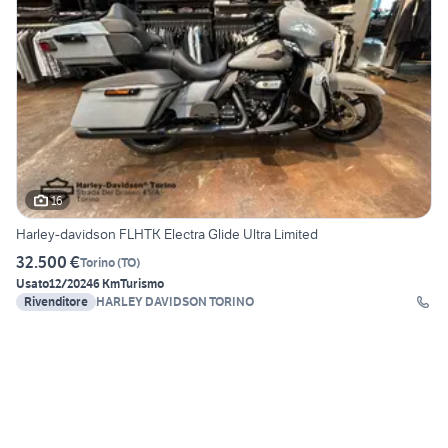
16
Harley-davidson FLHTK Electra Glide Ultra Limited
32.500 €
Torino
(
TO
)
Usato
12/2024
6 Km
Turismo
Rivenditore
HARLEY DAVIDSON TORINO