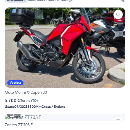
Vetrina
Moto Morini X-Cape 700
5.700 €
Torino
(
TO
)
Usato
04/2025
3500 Km
Cross / Enduro
23
Zontes ZT 703 F