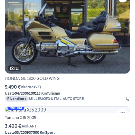
12
HONDA GL 1800 GOLD WING
9.490 €
Viterbo
(
VT
)
Usato
04/2006
100115 Km
Turismo
Rivenditore
MILLEMOTO & ITALIAUTO STORE
Vetrina
Yamaha XJ6 2009
3.400 €
Jesi
(
AN
)
Usato
03/2009
37000 Km
Sport