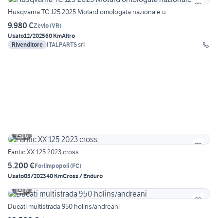
Husqvarna TC 125 2025 Motard omologata nazionale u
9.980 €
Zevio
(
VR
)
Usato
12/2025
60 Km
Altro
Rivenditore
ITALPARTS srl
6
Fantic XX 125 2023 cross
5.200 €
Forlimpopoli
(
FC
)
Usato
05/2023
40 Km
Cross / Enduro
6
Ducati multistrada 950 holins/andreani