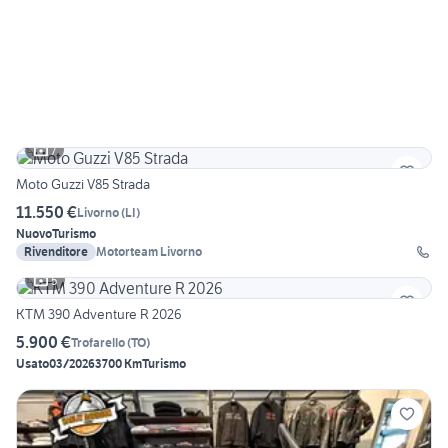
7
Moto Guzzi V85 Strada
11.550 €
Livorno
(
LI
)
Nuovo
Turismo
Rivenditore
Motorteam Livorno
5
KTM 390 Adventure R 2026
5.900 €
Trofarello
(
TO
)
Usato
03/2026
3700 Km
Turismo