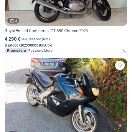
4
Royal Enfield Continental GT 650 Chrome 2023
4.290 €
San Cesareo
(
RM
)
Usato
05/2023
30000 Km
Altro
Rivenditore
Passione Moto