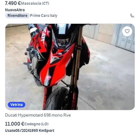
7.490 €
Mascalucia
(
CT
)
Nuovo
Altro
Rivenditore
Prime Cars Italy
Vetrina
Ducati Hypermotard 698 mono Rve
11.000 €
Codogno
(
LO
)
Usato
05/2024
1995 Km
Sport