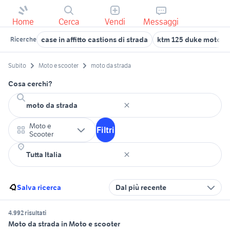
Home
Cerca
Vendi
Messaggi
case in affitto castions di strada
ktm 125 duke moto
Ricerche
Subito
Moto e scooter
moto da strada
Cosa cerchi?
Moto e
Filtri
Scooter
Salva ricerca
Dal più recente
4.992 risultati
Moto da strada in Moto e scooter