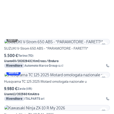
16
SUZUKI V-Strom 650 ABS - *PARAMOTORE - FARETTI*
5.500 €
Torino
(
TO
)
Usato
03/2020
29432 Km
Cross / Enduro
Rivenditore
Automoto Marco Group s.r.l
Vetrina
Husqvarna TC 125 2025 Motard omologata nazionale u
9.980 €
Zevio
(
VR
)
Usato
12/2025
60 Km
Altro
Rivenditore
ITALPARTS srl