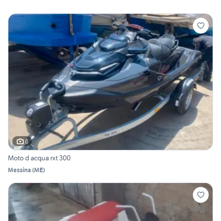
6
Moto d acqua rxt 300
Messina
(
ME
)