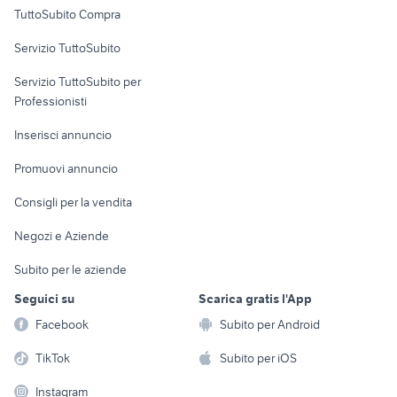
Uffici e Locali
TuttoSubito Compra
commerciali
Servizio TuttoSubito
elettronica
per la casa e la
sports e hobby
Servizio TuttoSubito per
persona
Informatica
Animali
Professionisti
Arredamento e
Console e
Accessori per
Casalinghi
Inserisci annuncio
Videogiochi
animali
Elettrodomestici
Promuovi annuncio
Audio/Video
Musica e Film
Giardino e Fai da te
Consigli per la vendita
Fotografia
Libri e Riviste
Abbigliamento e
Negozi e Aziende
Telefonia
Strumenti Musicali
Accessori
Subito per le aziende
Sports
Tutto per i bambini
Seguici su
Scarica gratis l'App
Biciclette
Facebook
Subito per Android
Collezionismo
TikTok
Subito per iOS
Instagram