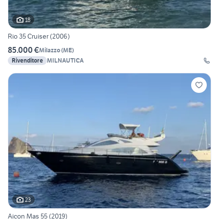
18
Rio 35 Cruiser (2006)
85.000 €
Milazzo
(
ME
)
Rivenditore
MILNAUTICA
23
Aicon Mas 55 (2019)