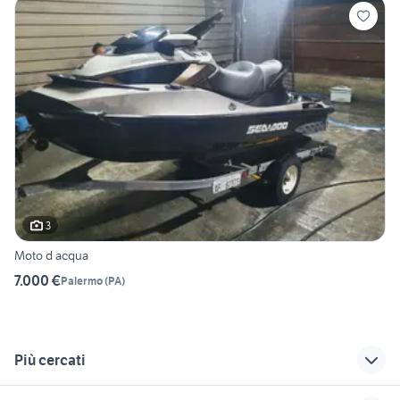
3
Moto d acqua
7.000 €
Palermo
(
PA
)
Più cercati
Correlati
Richerche simili
Suggerimenti