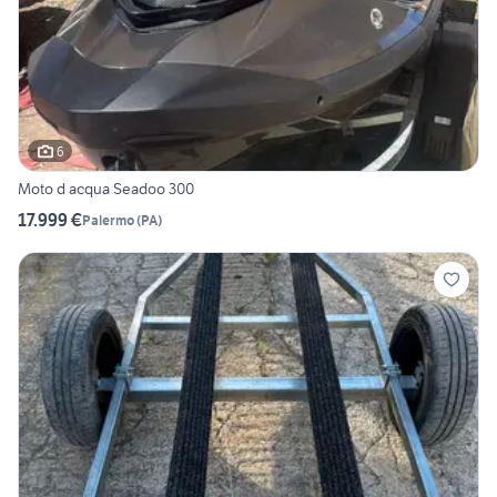
6
Moto d acqua Seadoo 300
17.999 €
Palermo
(
PA
)