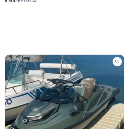
6.500 €
Menfi
(
AG
)