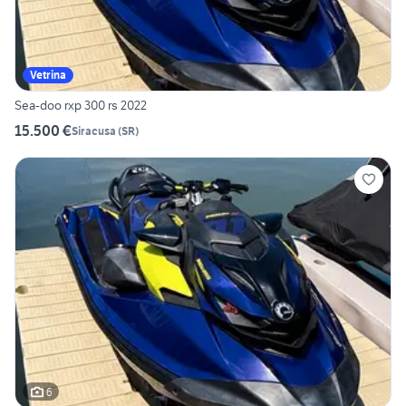
Vetrina
Sea-doo rxp 300 rs 2022
15.500 €
Siracusa
(
SR
)
6