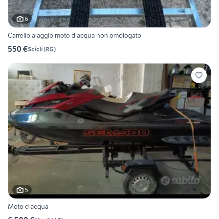
6
Carrello alaggio moto d'acqua non omologato
550 €
Scicli
(
RG
)
5
Moto d acqua