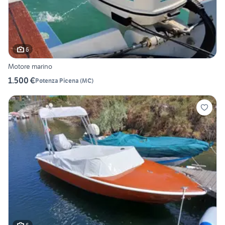
6
Motore marino
1.500 €
Potenza Picena
(
MC
)