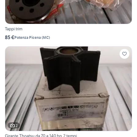
Tappi trim
85 €
Potenza Picena
(
MC
)
2
Girante Thoatsu da 70 a 140 hp, 2 tempi