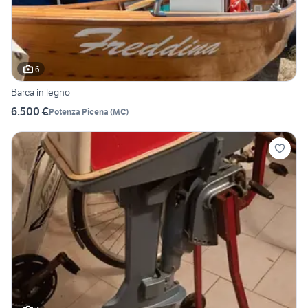
6
Barca in legno
6.500 €
Potenza Picena
(
MC
)