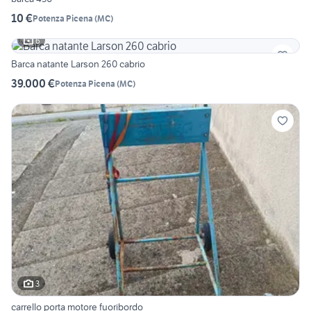
10 €
Potenza Picena
(
MC
)
6
Barca natante Larson 260 cabrio
39.000 €
Potenza Picena
(
MC
)
3
carrello porta motore fuoribordo