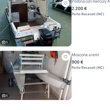
Pilotina con mercury 
2.200 €
Porto Recanati
(
MC
)
6
Moscone a remi
900 €
Porto Recanati
(
MC
)
5