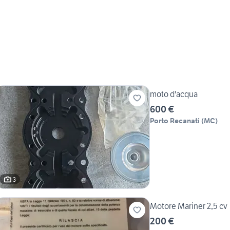
moto d'acqua
600 €
Porto Recanati
(
MC
)
3
Motore Mariner 2,5 cv
200 €