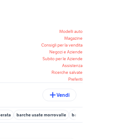
Modelli auto
Magazine
Consigli per la vendita
Negozi e Aziende
Subito per le Aziende
Assistenza
Ricerche salvate
Preferiti
Vendi
erata
barche usate morrovalle
barche usate macerata e provinc