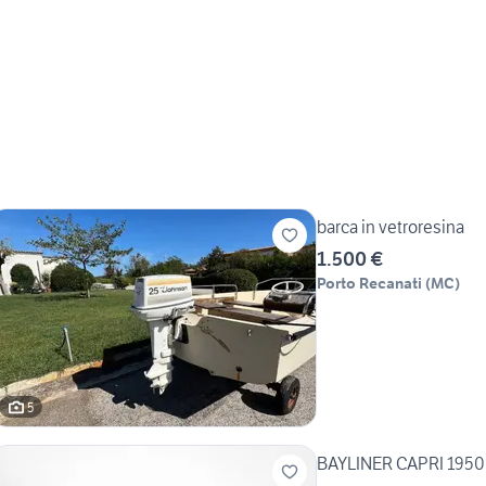
barca in vetroresina
1.500 €
Porto Recanati
(
MC
)
5
BAYLINER CAPRI 195