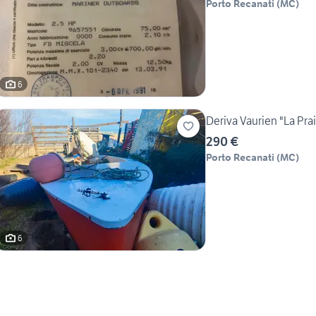
Porto Recanati
(
MC
)
6
Deriva Vaurien "La Prai
290 €
Porto Recanati
(
MC
)
6