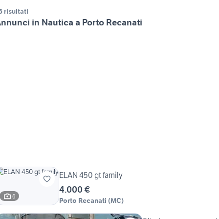
6 risultati
nnunci in Nautica a Porto Recanati
ELAN 450 gt family
4.000 €
6
Porto Recanati
(
MC
)