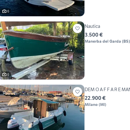
6
Nautica
3.500 €
Manerba del Garda
(
BS
)
6
DEM O 
22.900 €
Milano
(
MI
)