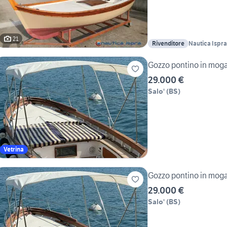
21
Rivenditore
Nautica Ispra
Gozzo pontino in moga
29.000 €
Salo'
(
BS
)
Vetrina
Gozzo pontino in moga
29.000 €
Salo'
(
BS
)