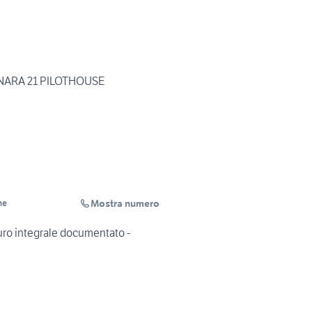
A F F A R E MANARA 21 PILOTHOUSE
Mostra numero
ne
uro integrale documentato -