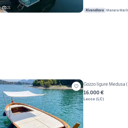
21
Rivenditore
Manara Mari
Gozzo ligure Medusa (
16.000 €
Lecco
(
LC
)