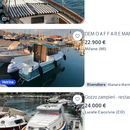
6
DEM O 
22.900 €
Milano
(
MI
)
Vetrina
Rivenditore
Manara Mari
Gozzo zampieri - resta
24.000 €
Lurate Caccivio
(
CO
)