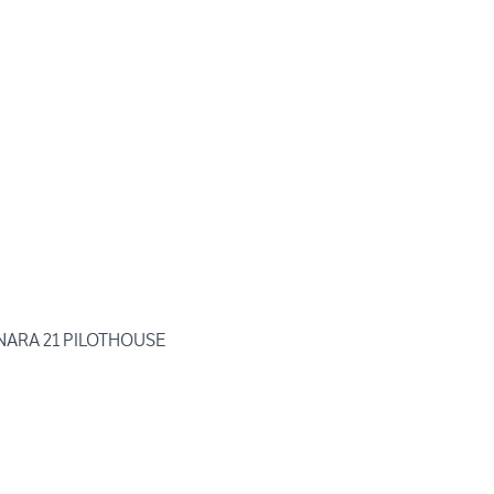
A F F A R E MANARA 21 PILOTHOUSE