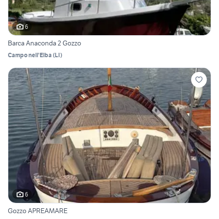
6
Barca Anaconda 2 Gozzo
Campo nell'Elba
(
LI
)
6
Gozzo APREAMARE