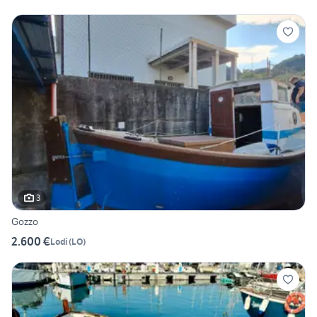
3
Gozzo
2.600 €
Lodi
(
LO
)