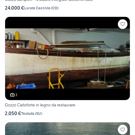
24.000 €
Lurate Caccivio
(
CO
)
3
Gozzo Carloforte in legno da restaurare
2.050 €
Teulada
(
SU
)