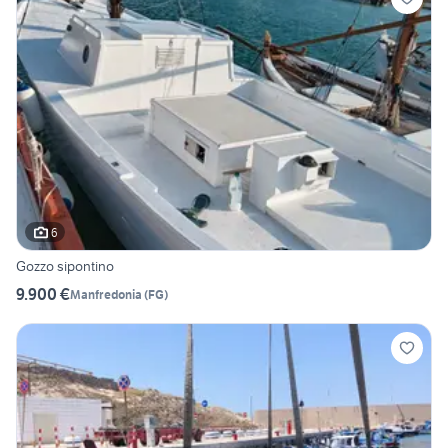
6
Gozzo sipontino
9.900 €
Manfredonia
(
FG
)