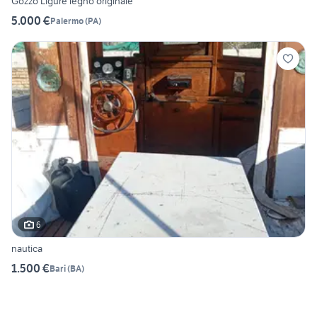
Gozzo Ligure legno originale
5.000 €
Palermo
(
PA
)
6
nautica
1.500 €
Bari
(
BA
)