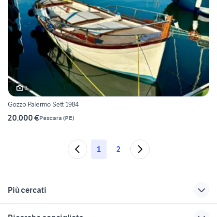
3
Gozzo Palermo Sett 1984
20.000 €
Pescara
(
PE
)
1
2
Più cercati
Correlati
Richerche simili
Suggerimenti