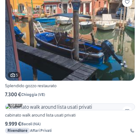
5
Splendido gozzo restaurato
7.300 €
Chioggia
(
VE
)
30
cabinato walk around lista usati privati
9.999 €
Bacoli
(
NA
)
Rivenditore
Affari Privati