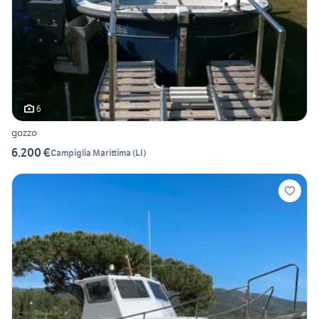
6
gozzo
6.200 €
Campiglia Marittima
(
LI
)