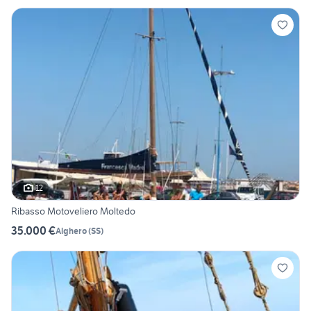
12
Ribasso Motoveliero Moltedo
35.000 €
Alghero
(
SS
)