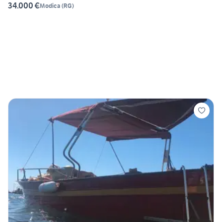
34.000 €
Modica
(
RG
)