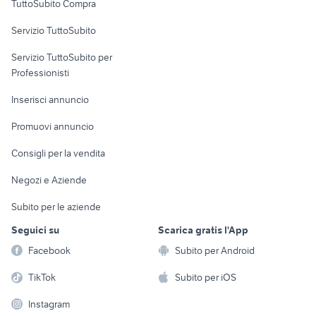
TuttoSubito Compra
commerciali
Servizio TuttoSubito
elettronica
per la casa e la
sports e hobby
Servizio TuttoSubito per
persona
Informatica
Animali
Professionisti
Arredamento e
Console e
Accessori per
Casalinghi
Inserisci annuncio
Videogiochi
animali
Elettrodomestici
Promuovi annuncio
Audio/Video
Musica e Film
Giardino e Fai da te
Consigli per la vendita
Fotografia
Libri e Riviste
Abbigliamento e
Negozi e Aziende
Telefonia
Strumenti Musicali
Accessori
Subito per le aziende
Sports
Tutto per i bambini
Seguici su
Scarica gratis l'App
Biciclette
Facebook
Subito per Android
Collezionismo
TikTok
Subito per iOS
Instagram