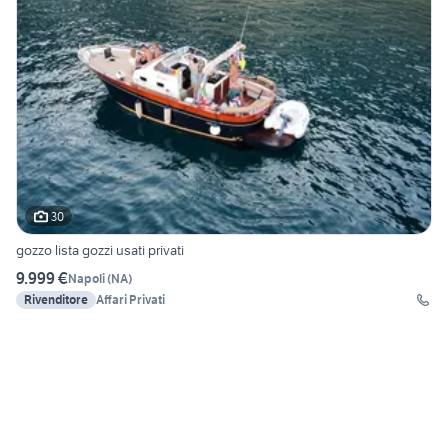
30
gozzo lista gozzi usati privati
9.999 €
Napoli
(
NA
)
Rivenditore
Affari Privati