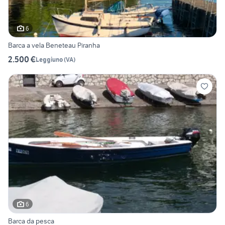
6
Barca a vela Beneteau Piranha
2.500 €
Leggiuno
(
VA
)
6
Barca da pesca