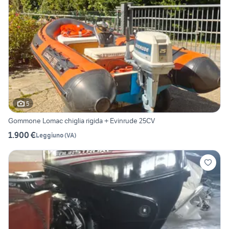
5
Gommone Lomac chiglia rigida + Evinrude 25CV
1.900 €
Leggiuno
(
VA
)