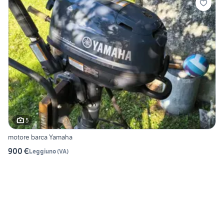
5
motore barca Yamaha
900 €
Leggiuno
(
VA
)