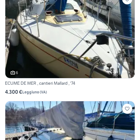
6
ECUME DE MER , cantieri Mallard , '74
4.300 €
Leggiuno
(
VA
)