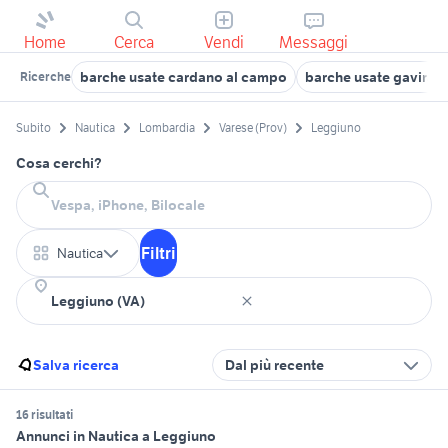
Home
Cerca
Vendi
Messaggi
barche usate cardano al campo
barche usate gavirate
Ricerche
Subito
Nautica
Lombardia
Varese (Prov)
Leggiuno
Cosa cerchi?
Filtri
Nautica
Salva ricerca
Dal più recente
16 risultati
Annunci in Nautica a Leggiuno