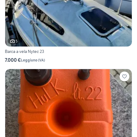
5
Barca a vela Nytec 23
7.000 €
Leggiuno
(
VA
)