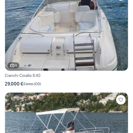
6
Cranchi Corallo 8.40
29.000 €
Como
(
CO
)