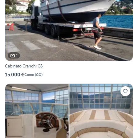
2
Cabinato Cranchi C8
15.000 €
Como
(
CO
)