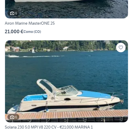
6
Airon Marine MasterONE 25
21.000 €
Como
(
CO
)
6
Solaria 230 5.0 MPI V8 220 CV - €21.000 MARINA 1