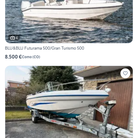
4
BLU&BLU Futurama 500/Gran Turismo 500
8.500 €
Como
(
CO
)