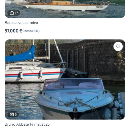
12
Barca a vela storica
57.000 €
Como
(
CO
)
6
Bruno Abbate Primatist 23