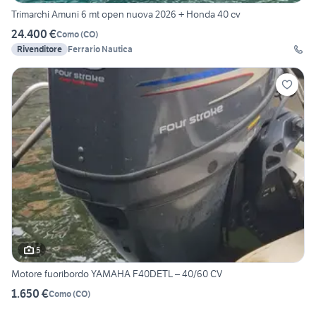
Trimarchi Amuni 6 mt open nuova 2026 + Honda 40 cv
24.400 €
Como
(
CO
)
Rivenditore
Ferrario Nautica
5
Motore fuoribordo YAMAHA F40DETL – 40/60 CV
1.650 €
Como
(
CO
)