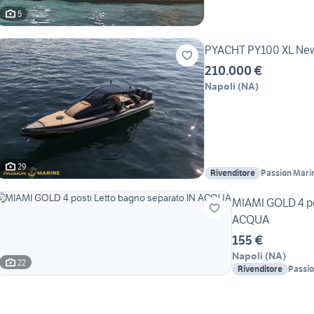
5
PYACHT PY100 XL New2
210.000 €
Napoli
(
NA
)
29
Rivenditore
Passion Mari
MIAMI GOLD 4 pos
ACQUA
155 €
Napoli
(
NA
)
22
Rivenditore
Passio