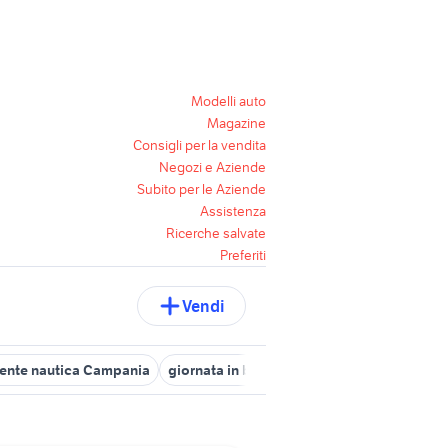
Modelli auto
Magazine
Consigli per la vendita
Negozi e Aziende
Subito per le Aziende
Assistenza
Ricerche salvate
Preferiti
Vendi
tente nautica Campania
giornata in barca napoli
carrello barca 