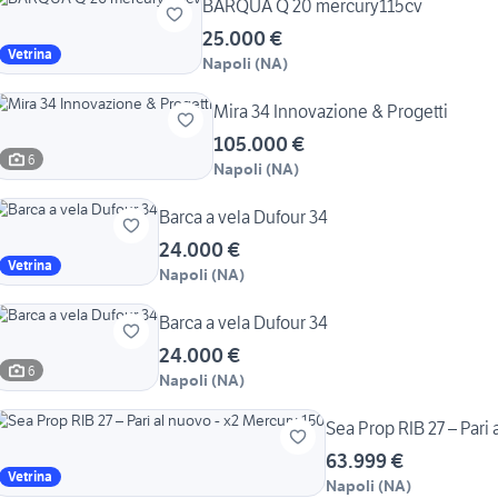
BARQUA Q 20 mercury115cv
25.000 €
Vetrina
Napoli
(
NA
)
Mira 34 Innovazione & Progetti
105.000 €
6
Napoli
(
NA
)
Barca a vela Dufour 34
24.000 €
Vetrina
Napoli
(
NA
)
Barca a vela Dufour 34
24.000 €
6
Napoli
(
NA
)
Sea Prop RIB 27 – Pari
63.999 €
Vetrina
Napoli
(
NA
)