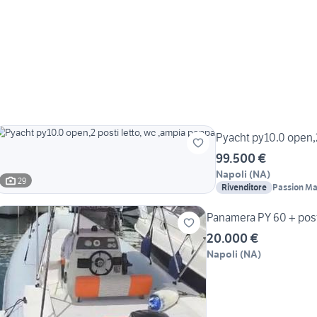
Pyacht py10.0 open,2
99.500 €
Napoli
(
NA
)
29
Rivenditore
Passion Ma
Panamera PY 60 + post
20.000 €
Napoli
(
NA
)