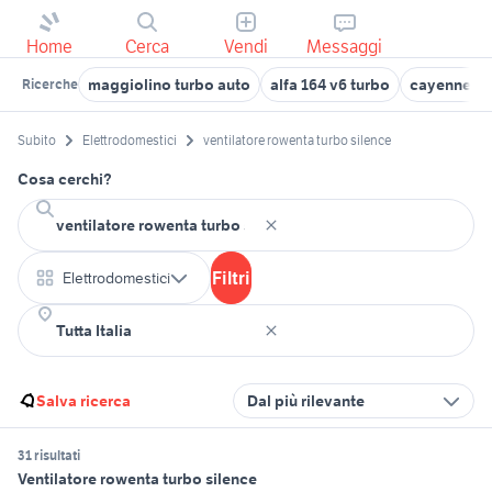
Home
Cerca
Vendi
Messaggi
maggiolino turbo auto
alfa 164 v6 turbo
cayenne tu
Ricerche
Subito
Elettrodomestici
ventilatore rowenta turbo silence
Cosa cerchi?
Filtri
Elettrodomestici
Salva ricerca
Dal più rilevante
31 risultati
Ventilatore rowenta turbo silence