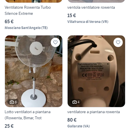
Ventilatore Rowenta Turbo
ventola ventilatore rowenta
Silence Extreme
15 €
65 €
Villafranca di Verona
(
VR
)
Mosciano Sant'Angelo
(
TE
)
6
4
Lotto ventilatori a piantana
ventilatore a piantana rowenta
(Rowenta, Bimar, Trot
80 €
25 €
Gallarate
(
VA
)