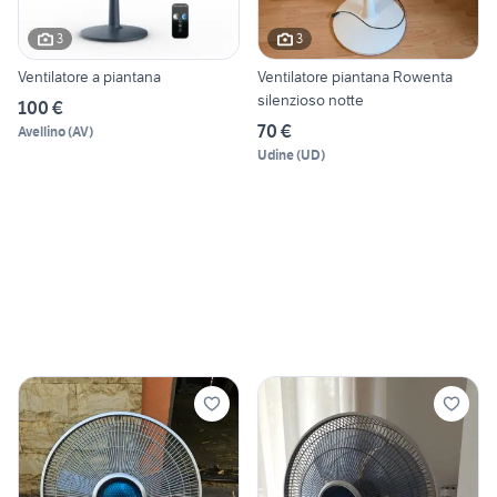
3
3
Ventilatore a piantana
Ventilatore piantana Rowenta
silenzioso notte
100 €
70 €
Avellino
(
AV
)
Udine
(
UD
)