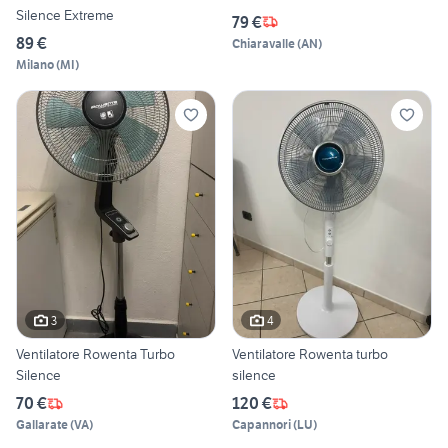
Silence Extreme
79 €
89 €
Chiaravalle
(
AN
)
Milano
(
MI
)
3
4
Ventilatore Rowenta Turbo
Ventilatore Rowenta turbo
Silence
silence
70 €
120 €
Gallarate
(
VA
)
Capannori
(
LU
)