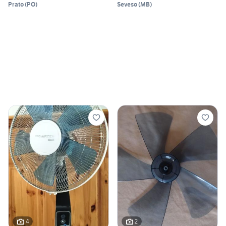
Prato
(
PO
)
Seveso
(
MB
)
4
2