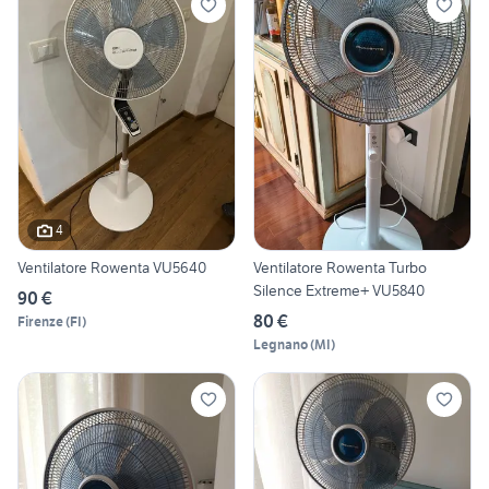
4
Ventilatore Rowenta VU5640
Ventilatore Rowenta Turbo
Silence Extreme+ VU5840
90 €
80 €
Firenze
(
FI
)
Legnano
(
MI
)