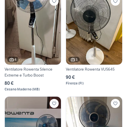
4
3
Ventilatore Rowenta Silence
Ventilatore Rowenta VU5645
Extreme e Turbo Boost
90 €
80 €
Firenze
(
FI
)
Cesano Maderno
(
MB
)