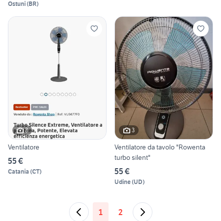
Ostuni
(
BR
)
3
3
Ventilatore
Ventilatore da tavolo "Rowenta
turbo silent"
55 €
55 €
Catania
(
CT
)
Udine
(
UD
)
1
2