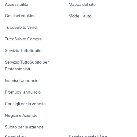
Accessibilità
Mappa del sito
frigorifero a cuneo e provincia
cucine usate sardegna
Loft, mansarde e
Veicoli commerciali
altro
Gestisci cookies
Modelli auto
Case vacanza
TuttoSubito Vendi
Uffici e Locali
TuttoSubito Compra
commerciali
Servizio TuttoSubito
elettronica
per la casa e la
sports e hobby
Servizio TuttoSubito per
persona
Informatica
Animali
Professionisti
Arredamento e
Console e
Accessori per
Casalinghi
Inserisci annuncio
Videogiochi
animali
Elettrodomestici
Promuovi annuncio
Audio/Video
Musica e Film
Giardino e Fai da te
Consigli per la vendita
Fotografia
Libri e Riviste
Abbigliamento e
Negozi e Aziende
Telefonia
Strumenti Musicali
Accessori
Subito per le aziende
Sports
Tutto per i bambini
Seguici su
Scarica gratis l'App