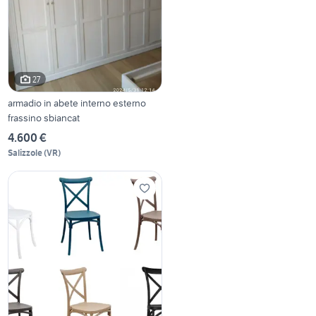
27
armadio in abete interno esterno
frassino sbiancat
4.600 €
Salizzole
(
VR
)