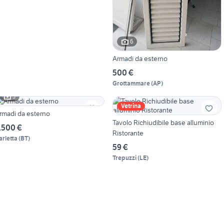
6
Armadi da esterno
500 €
Grottammare
(
AP
)
3
Vetrina
rmadi da esterno
Tavolo Richiudibile base alluminio
.500 €
Ristorante
arletta
(
BT
)
59 €
Trepuzzi
(
LE
)