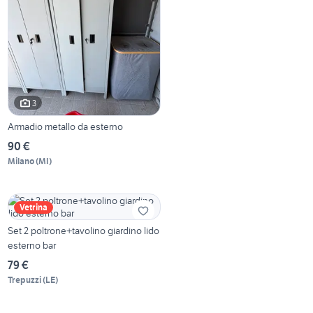
3
Armadio metallo da esterno
90 €
Milano
(
MI
)
Vetrina
Set 2 poltrone+tavolino giardino lido
esterno bar
79 €
Trepuzzi
(
LE
)