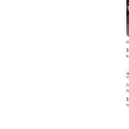
M
3
R
S
P
1
T