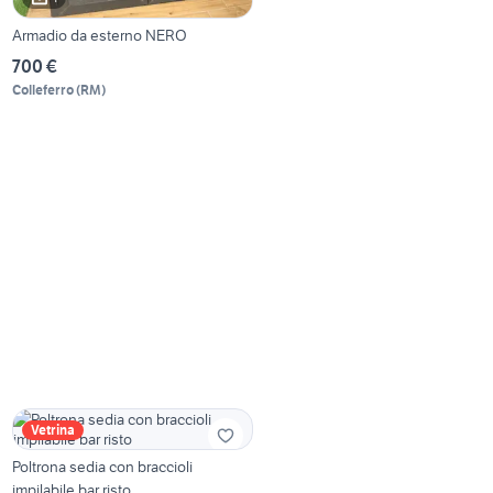
Armadio da esterno NERO
700 €
Colleferro
(
RM
)
Vetrina
Poltrona sedia con braccioli
impilabile bar risto