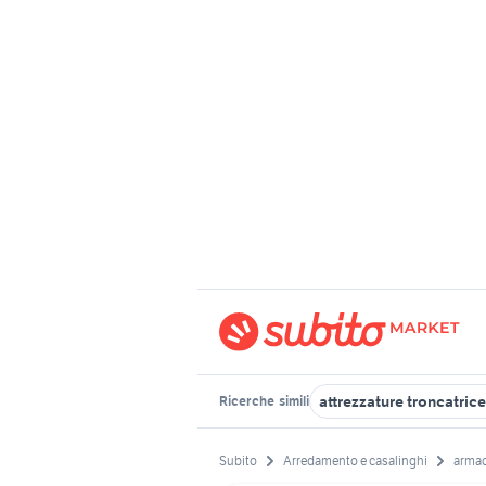
attrezzature troncatrice
Ricerche
simili
Subito
Arredamento e casalinghi
armad