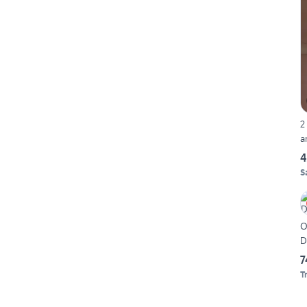
2
a
4
S
O
D
7
T