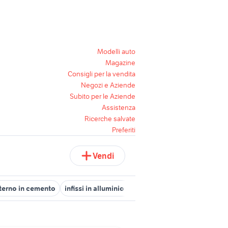
Modelli auto
Magazine
Consigli per la vendita
Negozi e Aziende
Subito per le Aziende
Assistenza
Ricerche salvate
Preferiti
Vendi
sterno in cemento
infissi in alluminio prezzi economici
armadio m