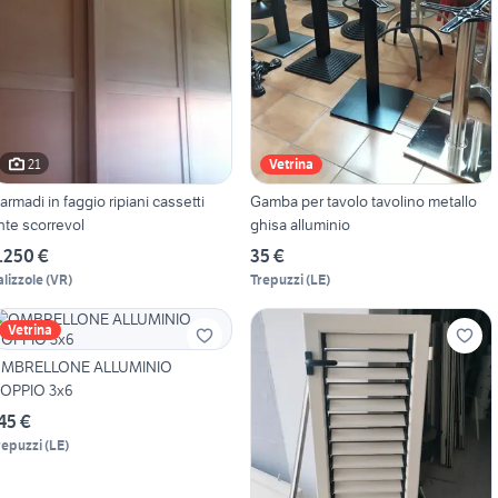
21
Vetrina
 armadi in faggio ripiani cassetti
Gamba per tavolo tavolino metallo
nte scorrevol
ghisa alluminio
.250 €
35 €
alizzole
(
VR
)
Trepuzzi
(
LE
)
Vetrina
MBRELLONE ALLUMINIO
OPPIO 3x6
45 €
repuzzi
(
LE
)