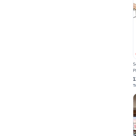
S
P
1
T