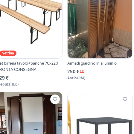
Vetrina
et birreria tavolo+panche 70x220
Armadi giardino in alluminio
RONTA CONSEGNA
250 €
29 €
Anzio
(
RM
)
repuzzi
(
LE
)