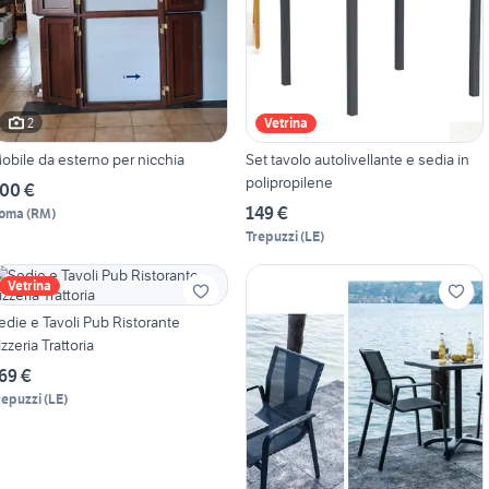
2
Vetrina
obile da esterno per nicchia
Set tavolo autolivellante e sedia in
polipropilene
00 €
149 €
oma
(
RM
)
Trepuzzi
(
LE
)
Vetrina
edie e Tavoli Pub Ristorante
izzeria Trattoria
69 €
repuzzi
(
LE
)