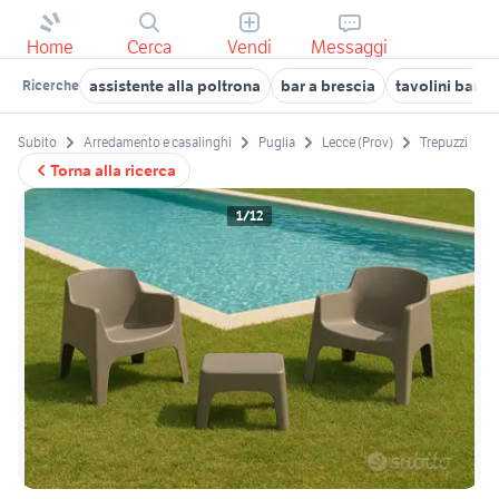
Home
Cerca
Vendi
Messaggi
assistente alla poltrona
bar a brescia
tavolini bar
Ricerche
Subito
Arredamento e casalinghi
Puglia
Lecce (Prov)
Trepuzzi
Torna alla ricerca
1/12