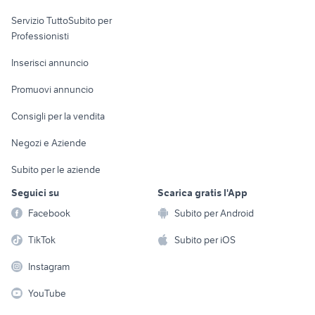
cucina arredamento Frosinone
elettronica
per la casa e la
sports e hobby
banco da falegname
provincia
Servizio TuttoSubito per
persona
Informatica
Animali
gimigliano divano
camera da letto anni 50
Professionisti
Arredamento e
Console e
Accessori per
Casalinghi
Inserisci annuncio
Videogiochi
animali
Elettrodomestici
Promuovi annuncio
Audio/Video
Musica e Film
Giardino e Fai da te
Consigli per la vendita
Fotografia
Libri e Riviste
Abbigliamento e
Negozi e Aziende
Telefonia
Strumenti Musicali
Accessori
Subito per le aziende
Sports
Tutto per i bambini
Seguici su
Scarica gratis l'App
Biciclette
Facebook
Subito per Android
Collezionismo
TikTok
Subito per iOS
Instagram
YouTube