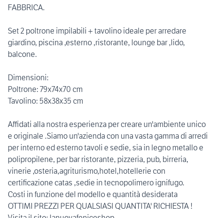
FABBRICA.
Set 2 poltrone impilabili + tavolino ideale per arredare
giardino, piscina ,esterno ,ristorante, lounge bar ,lido,
balcone.
Dimensioni:
Poltrone: 79x74x70 cm
Tavolino: 58x38x35 cm
Affidati alla nostra esperienza per creare un'ambiente unico
e originale .Siamo un'azienda con una vasta gamma di arredi
per interno ed esterno tavoli e sedie, sia in legno metallo e
polipropilene, per bar ristorante, pizzeria, pub, birreria,
vinerie ,osteria,agriturismo,hotel,hotellerie con
certificazione catas ,sedie in tecnopolimero ignifugo.
Costi in funzione del modello e quantità desiderata
OTTIMI PREZZI PER QUALSIASI QUANTITA' RICHIESTA !
Visita il sito: lanuovafeniceshop