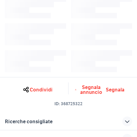
Segnala
Condividi
Segnala
annuncio
ID:
368725322
Ricerche consigliate
poltrona 2 posti
bar crema