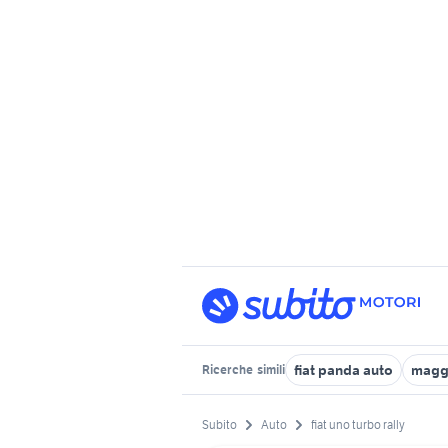
fiat panda auto
maggi
Ricerche
simili
Subito
Auto
fiat uno turbo rally