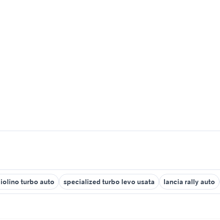
olino turbo auto
specialized turbo levo usata
lancia rally auto