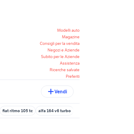
Modelli auto
Magazine
Consigli per la vendita
Negozi e Aziende
Subito per le Aziende
Assistenza
Ricerche salvate
Preferiti
Vendi
fiat ritmo 105 tc
alfa 164 v6 turbo
fiat 1100 anni 50
fiat punto