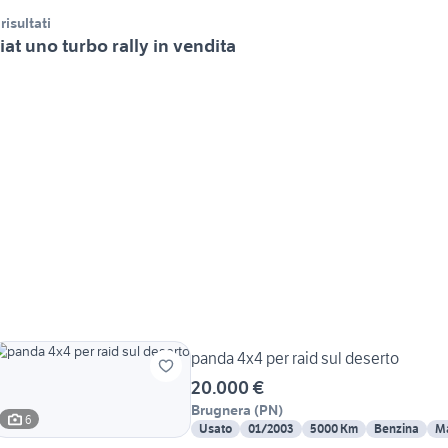
 risultati
iat uno turbo rally in vendita
panda 4x4 per raid sul deserto
20.000 €
Brugnera
(
PN
)
6
Usato
01/2003
5000 Km
Benzina
M