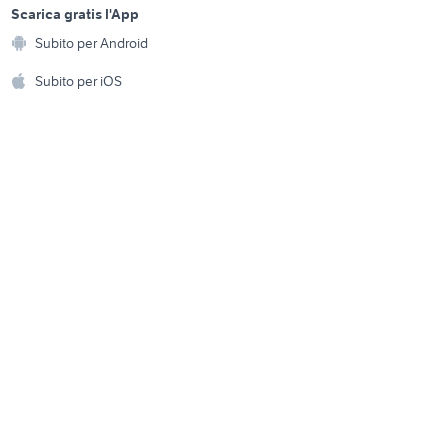
distanziali ford focus
a
Scarica gratis l'App
Animali
Subito per Android
style
ferrari 458 gialla
ento e
Accessori per animali
hi
Subito per iOS
Musica e Film
omestici
Libri e Riviste
e Fai da te
Strumenti Musicali
amento e
ri
Sports
 i bambini
Biciclette
Collezionismo