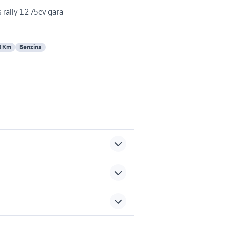
 rally 1.2 75cv gara
0 Km
Benzina
auto usate chivasso
carrera gts
sports e hobby