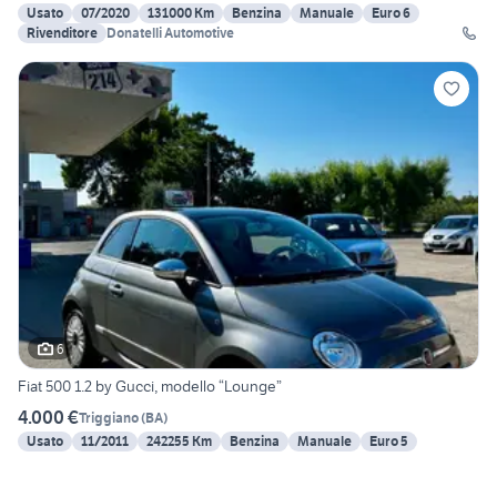
Usato
07/2020
131000 Km
Benzina
Manuale
Euro 6
Rivenditore
Donatelli Automotive
6
Fiat 500 1.2 by Gucci, modello “Lounge”
4.000 €
Triggiano
(
BA
)
Usato
11/2011
242255 Km
Benzina
Manuale
Euro 5