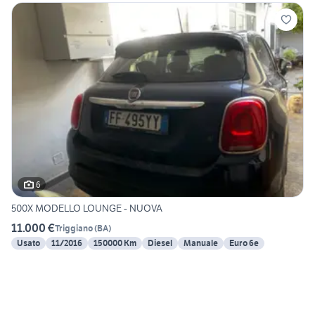
6
500X MODELLO LOUNGE - NUOVA
11.000 €
Triggiano
(
BA
)
Usato
11/2016
150000 Km
Diesel
Manuale
Euro 6e