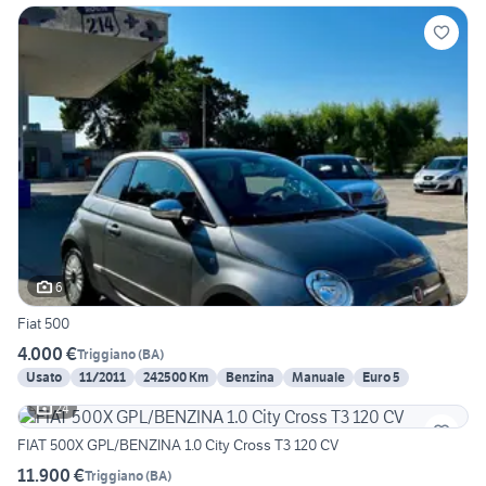
6
Fiat 500
4.000 €
Triggiano
(
BA
)
Usato
11/2011
242500 Km
Benzina
Manuale
Euro 5
24
FIAT 500X GPL/BENZINA 1.0 City Cross T3 120 CV
11.900 €
Triggiano
(
BA
)