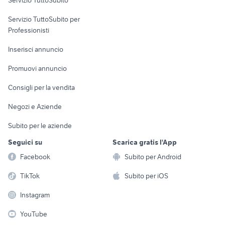
Servizio TuttoSubito
elettronica
per la casa e la
sports e hobby
Servizio TuttoSubito per
persona
Informatica
Animali
Professionisti
Arredamento e
Console e
Accessori per
Casalinghi
Inserisci annuncio
Videogiochi
animali
Elettrodomestici
Promuovi annuncio
Audio/Video
Musica e Film
Giardino e Fai da te
Consigli per la vendita
Fotografia
Libri e Riviste
Abbigliamento e
Negozi e Aziende
Telefonia
Strumenti Musicali
Accessori
Subito per le aziende
Sports
Tutto per i bambini
Seguici su
Scarica gratis l'App
Biciclette
Facebook
Subito per Android
Collezionismo
TikTok
Subito per iOS
Instagram
YouTube