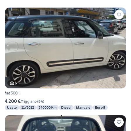
6
fiat 500 l
4.200 €
Triggiano
(
BA
)
Usato
11/2012
240000 Km
Diesel
Manuale
Euro 5