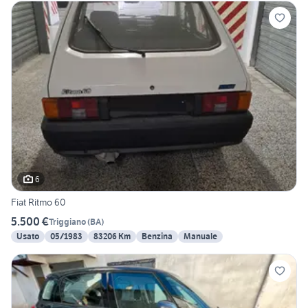
6
Fiat Ritmo 60
5.500 €
Triggiano
(
BA
)
Usato
05/1983
83206 Km
Benzina
Manuale