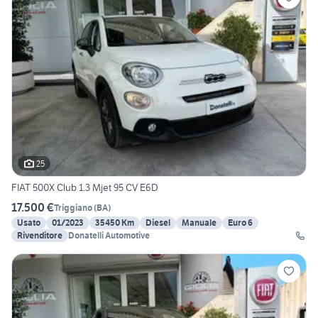
25
FIAT 500X Club 1.3 Mjet 95 CV E6D
17.500 €
Triggiano
(
BA
)
Usato
01/2023
35450 Km
Diesel
Manuale
Euro 6
Rivenditore
Donatelli Automotive