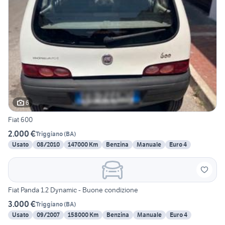
6
Fiat 600
2.000 €
Triggiano
(
BA
)
Usato
08/2010
147000 Km
Benzina
Manuale
Euro 4
Fiat Panda 1.2 Dynamic - Buone condizione
3.000 €
Triggiano
(
BA
)
Usato
09/2007
158000 Km
Benzina
Manuale
Euro 4