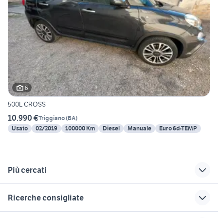
6
500L CROSS
10.990 €
Triggiano
(
BA
)
Usato
02/2019
100000 Km
Diesel
Manuale
Euro 6d-TEMP
Più cercati
Correlati
Richerche simili
Suggerimenti
Ricerche consigliate
jaguar Bari
auto Sogliano
fiat panda auto
Cavour
Foggia provincia
golf 6
auto Napoli provincia
amicar accessori