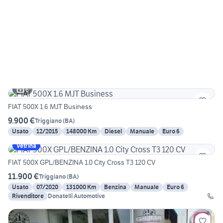
6
FIAT 500X 1.6 MJT Business
9.900 €
Triggiano
(
BA
)
Usato
12/2015
148000 Km
Diesel
Manuale
Euro 6
Vetrina
FIAT 500X GPL/BENZINA 1.0 City Cross T3 120 CV
11.900 €
Triggiano
(
BA
)
Usato
07/2020
131000 Km
Benzina
Manuale
Euro 6
Rivenditore
Donatelli Automotive