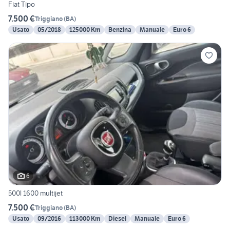
Fiat Tipo
7.500 €
Triggiano
(
BA
)
Usato
05/2018
125000 Km
Benzina
Manuale
Euro 6
6
500l 1600 multijet
7.500 €
Triggiano
(
BA
)
Usato
09/2016
113000 Km
Diesel
Manuale
Euro 6