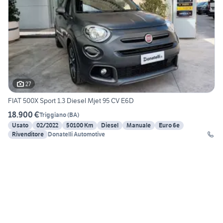
27
FIAT 500X Sport 1.3 Diesel Mjet 95 CV E6D
18.900 €
Triggiano
(
BA
)
Usato
02/2022
50100 Km
Diesel
Manuale
Euro 6e
Rivenditore
Donatelli Automotive