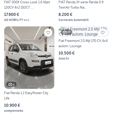
FIAT 500X Cross Look 1.6 Mjet
FIAT Panda 3ª serie Panda 0.9
120CV 4x2 DDCT ...
TwinAir Turbo Na...
17.900 €
8.200 €
AD MOBILITY s.r.l.
Carnevale Automobili
25
Fiat Freemont 2.0 Mjt 170 CV 4x4
autom. Lounge
10.500 €
Auto 3c
4
Fiat Panda 1.2 EasyPower City
Life
10.900 €
autopennetta