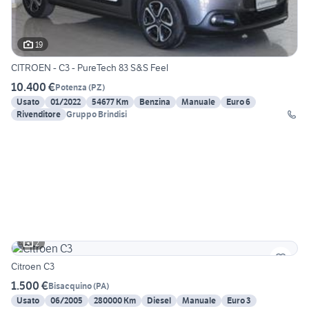
19
CITROEN - C3 - PureTech 83 S&S Feel
10.400 €
Potenza
(
PZ
)
Usato
01/2022
54677 Km
Benzina
Manuale
Euro 6
Rivenditore
Gruppo Brindisi
2
Citroen C3
1.500 €
Bisacquino
(
PA
)
Usato
06/2005
280000 Km
Diesel
Manuale
Euro 3