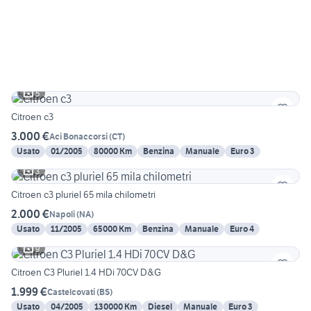
5
Citroen c3
3.000 €
Aci Bonaccorsi
(
CT
)
Usato
01/2005
80000 Km
Benzina
Manuale
Euro 3
3
Citroen c3 pluriel 65 mila chilometri
2.000 €
Napoli
(
NA
)
Usato
11/2005
65000 Km
Benzina
Manuale
Euro 4
9
Citroen C3 Pluriel 1.4 HDi 70CV D&G
1.999 €
Castelcovati
(
BS
)
Usato
04/2005
130000 Km
Diesel
Manuale
Euro 3