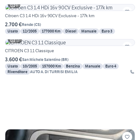
6
Citroen C3 1.4 HDi 16v 90CV Exclusive - 177k km
2.700 €
Rende
(
CS
)
Usato
12/2005
177000 Km
Diesel
Manuale
Euro 3
13
CITROEN C3 1.1 Classique
3.600 €
San Michele Salentino
(
BR
)
Usato
10/2005
157000 Km
Benzina
Manuale
Euro 4
Rivenditore
AUTO A. DI TURRISI EMILIA