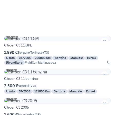
13
Citroen C3 1.1 GPL
1.990 €
Borgaro Torinese
(
TO
)
Usato
03/2005
200000 Km
Benzina
Manuale
Euro 3
Rivenditore
MultiCar-Multinautica
6
Citroen C3 1.1 benzina
2.500 €
Vercelli
(
VC
)
Usato
07/2005
111000 Km
Benzina
Manuale
Euro 4
6
Citroen C3 2005
1.600 €
Marcianise
(
CE
)