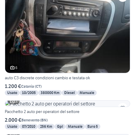
6
auto C3 discrete condizioni cambio e testata ok
1.200 €
Catania
(
CT
)
Usato
10/2005
380000 Km
Diesel
Manuale
3
Pacchetto 2 auto per operatori del settore
2.000 €
Benevento
(
BN
)
Usato
07/2010
256 Km
Gpl
Manuale
Euro 5