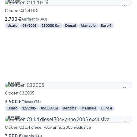
6
Citroen C3 1.4 HDi
2.700 €
Agrigento
(
AG
)
Usato
06/2005
280000 Km
Diesel
Manuale
Euro 4
6
Citroen C3 2005
3.500 €
Trieste
(
TS
)
Usato
12/2005
85000 Km
Benzina
Manuale
Euro 4
6
Citroen C3 1.4 diesel 70cv anno 2005 exclusive
3.000 €
Foggia
(
FG
)