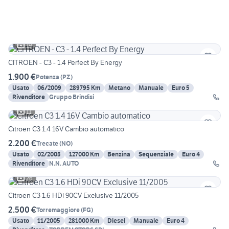
19
CITROEN - C3 - 1.4 Perfect By Energy
1.900 €
Potenza
(
PZ
)
Usato
06/2009
289795 Km
Metano
Manuale
Euro 5
Rivenditore
Gruppo Brindisi
11
Citroen C3 1.4 16V Cambio automatico
2.200 €
Trecate
(
NO
)
Usato
02/2005
127000 Km
Benzina
Sequenziale
Euro 4
Rivenditore
N.N. AUTO
26
Citroen C3 1.6 HDi 90CV Exclusive 11/2005
2.500 €
Torremaggiore
(
FG
)
Usato
11/2005
281000 Km
Diesel
Manuale
Euro 4