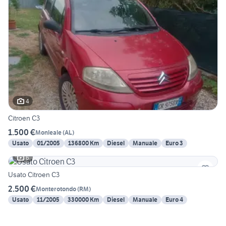
4
Citroen C3
1.500 €
Monleale
(
AL
)
Usato
01/2005
136800 Km
Diesel
Manuale
Euro 3
6
Usato Citroen C3
2.500 €
Monterotondo
(
RM
)
Usato
11/2005
330000 Km
Diesel
Manuale
Euro 4