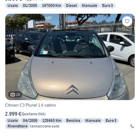
Usato
01/2005
197000 Km
Diesel
Manuale
Euro 3
24
Citroen C3 Pluriel 1.4 cabrio
2.999 €
Qualiano
(
NA
)
Usato
04/2005
125663 Km
Benzina
Manuale
Euro 3
Rivenditore
Iannaccone auto