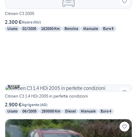
Citroen C3 2005
2.300 €
Nuoro
(
NU
)
Usato
02/2005
182000 Km
Benzina
Manuale
Euro 5
6
Citroen C3 1.4 HDi 2005 in perfette condizioni
2.900 €
Agrigento
(
AG
)
Usato
06/2005
280000 Km
Diesel
Manuale
Euro 4