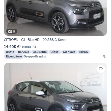
19
CITROEN - C3 - BlueHDi 100 S&S C-Series
14.400 €
Potenza
(
PZ
)
Usato
01/2023
36062 Km
Diesel
Manuale
Euro 6
Rivenditore
Gruppo Brindisi