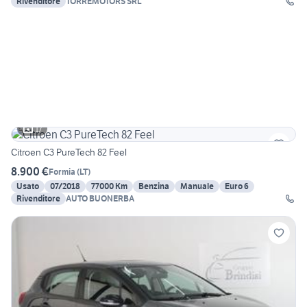
Rivenditore
TORREMOTORS SRL
17
Citroen C3 PureTech 82 Feel
8.900 €
Formia
(
LT
)
Usato
07/2018
77000 Km
Benzina
Manuale
Euro 6
Rivenditore
AUTO BUONERBA