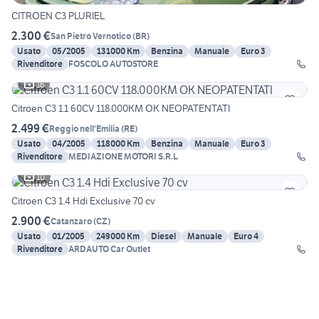
CITROEN C3 PLURIEL
2.300 €
San Pietro Vernotico
(
BR
)
Usato
05/2005
131000 Km
Benzina
Manuale
Euro 3
Rivenditore
FOSCOLO AUTOSTORE
16
Citroen C3 1.1 60CV 118.000KM OK NEOPATENTATI
2.499 €
Reggio nell'Emilia
(
RE
)
Usato
04/2005
118000 Km
Benzina
Manuale
Euro 3
Rivenditore
MEDIAZIONE MOTORI S.R.L
10
Citroen C3 1.4 Hdi Exclusive 70 cv
2.900 €
Catanzaro
(
CZ
)
Usato
01/2005
249000 Km
Diesel
Manuale
Euro 4
Rivenditore
ARDAUTO Car Outlet