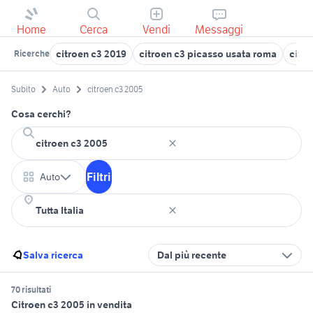
Home
Cerca
Vendi
Messaggi
citroen c3 2019
citroen c3 picasso usata roma
citro
Ricerche
Subito
Auto
citroen c3 2005
Cosa cerchi?
Filtri
Auto
Salva ricerca
Dal più recente
70 risultati
Citroen c3 2005 in vendita