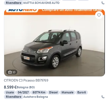
Rivenditore
MATTIA SCHIAVONE AUTO
10
CITROEN C3 Picasso BB79769
8.599 €
Bologna
(
BO
)
Usato
04/2017
80774 Km
Diesel
Manuale
Euro 6
Rivenditore
Autohero Bologna