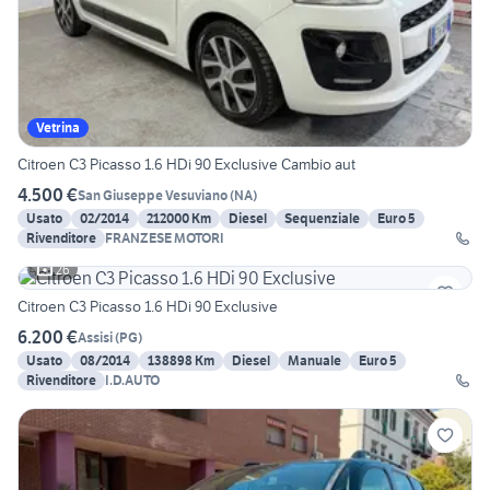
Vetrina
Citroen C3 Picasso 1.6 HDi 90 Exclusive Cambio aut
4.500 €
San Giuseppe Vesuviano
(
NA
)
Usato
02/2014
212000 Km
Diesel
Sequenziale
Euro 5
Rivenditore
FRANZESE MOTORI
26
Citroen C3 Picasso 1.6 HDi 90 Exclusive
6.200 €
Assisi
(
PG
)
Usato
08/2014
138898 Km
Diesel
Manuale
Euro 5
Rivenditore
I.D.AUTO