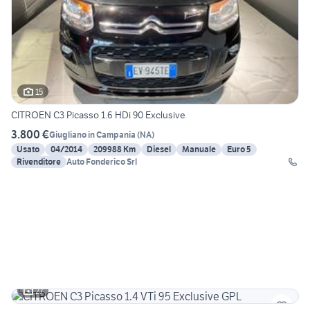
15
CITROEN C3 Picasso 1.6 HDi 90 Exclusive
3.800 €
Giugliano in Campania
(
NA
)
Usato
04/2014
209988 Km
Diesel
Manuale
Euro 5
Rivenditore
Auto Fonderico Srl
27