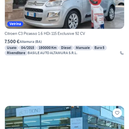
Vetrina
Citroen C3 Picasso 1.6 HDi 115 Exclusive 92 CV
7.500 €
Altamura
(
BA
)
Usato
04/2015
190000 Km
Diesel
Manuale
Euro 5
Rivenditore
BASILE AUTO ALTAMURA S.R.L.