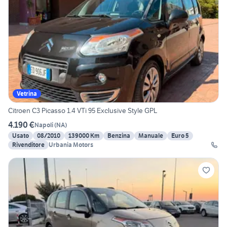
Vetrina
Citroen C3 Picasso 1.4 VTi 95 Exclusive Style GPL
4.190 €
Napoli
(
NA
)
Usato
08/2010
139000 Km
Benzina
Manuale
Euro 5
Rivenditore
Urbania Motors