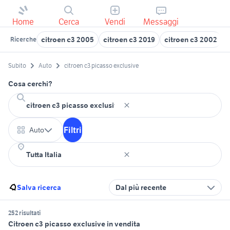
Home
Cerca
Vendi
Messaggi
citroen c3 2005
citroen c3 2019
citroen c3 2002
c
Ricerche
Subito
Auto
citroen c3 picasso exclusive
Cosa cerchi?
Filtri
Auto
Salva ricerca
Dal più recente
252 risultati
Citroen c3 picasso exclusive in vendita