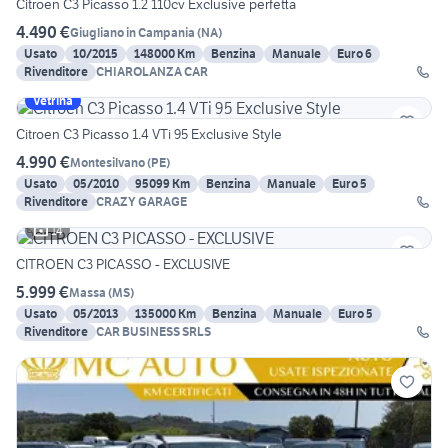
Citroen C3 Picasso 1.2 110cv Exclusive perfetta
4.490 €
Giugliano in Campania
(
NA
)
Usato
10/2015
148000 Km
Benzina
Manuale
Euro 6
Rivenditore
CHIAROLANZA CAR
Vetrina
Citroen C3 Picasso 1.4 VTi 95 Exclusive Style
4.990 €
Montesilvano
(
PE
)
Usato
05/2010
95099 Km
Benzina
Manuale
Euro 5
Rivenditore
CRAZY GARAGE
14
CITROEN C3 PICASSO - EXCLUSIVE
5.999 €
Massa
(
MS
)
Usato
05/2013
135000 Km
Benzina
Manuale
Euro 5
Rivenditore
CAR BUSINESS SRLS