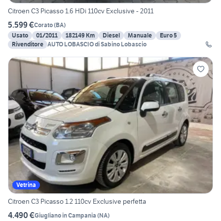
Citroen C3 Picasso 1.6 HDi 110cv Exclusive - 2011
5.599 €
Corato
(
BA
)
Usato
01/2011
182149 Km
Diesel
Manuale
Euro 5
Rivenditore
AUTO LOBASCIO di Sabino Lobascio
Vetrina
Citroen C3 Picasso 1.2 110cv Exclusive perfetta
4.490 €
Giugliano in Campania
(
NA
)