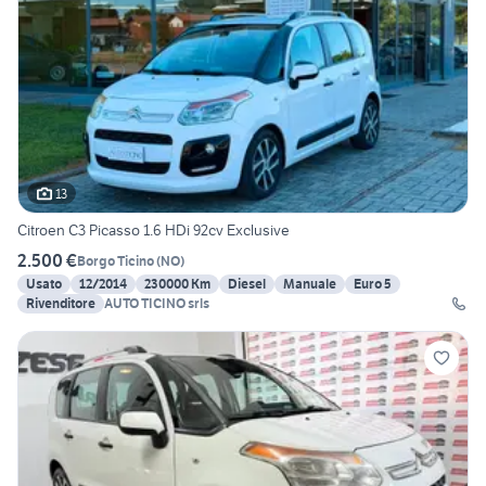
13
Citroen C3 Picasso 1.6 HDi 92cv Exclusive
2.500 €
Borgo Ticino
(
NO
)
Usato
12/2014
230000 Km
Diesel
Manuale
Euro 5
Rivenditore
AUTO TICINO srls