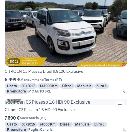
11
CITROEN C3 Picasso BlueHDi 100 Exclusive
6.999 €
Monsummano Terme
(
PT
)
Usato
09/2017
133000 Km
Diesel
Manuale
Euro 6
Rivenditore
MC AUTO SRL
14
Citroen C3 Picasso 1.6 HDi 90 Exclusive
7.690 €
Mascalucia
(
CT
)
Usato
05/2015
74000 Km
Diesel
Manuale
Euro 5
Rivenditore
Puglisi Car srls