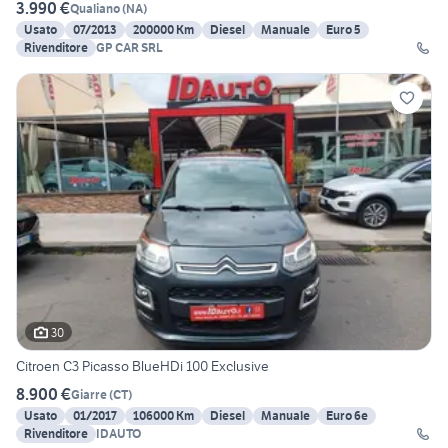
3.990 €
Qualiano
(
NA
)
Usato
07/2013
200000 Km
Diesel
Manuale
Euro 5
Rivenditore
GP CAR SRL
30
Citroen C3 Picasso BlueHDi 100 Exclusive
8.900 €
Giarre
(
CT
)
Usato
01/2017
106000 Km
Diesel
Manuale
Euro 6e
Rivenditore
IDAUTO