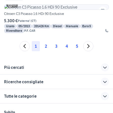
22
Citroen C3 Picasso 1.6 HDi 90 Exclusive
5.300 €
Paterno'
(
CT
)
Usato
05/2013
201426 Km
Diesel
Manuale
Euro 5
Rivenditore
P.F. CAR
1
2
3
4
5
Più cercati
Correlati
Richerche simili
Suggerimenti
Ricerche consigliate
citroen c3 auto
citroen c3 picasso
citroen c3 aircross
Abruzzo
2010
Lazio
bmw 318d
renault clio 1.8 16v auto
Tutte le categorie
citroen 2 cv
citroen c3 picasso
auto cabrio
opel frontera 4x4
hummer h2
charleston auto
Milano
auto usate chieti
porsche macan Veneto
golf 8 gti
motori
immobili
lavoro e servizi
citroen c3 km 0
c3 picasso gpl
golf 6
Subito