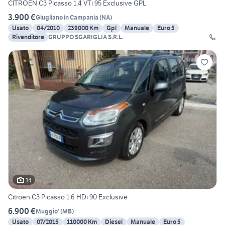
CITROEN C3 Picasso 1.4 VTi 95 Exclusive GPL
3.900 €
Giugliano in Campania
(
NA
)
Usato
04/2010
239000 Km
Gpl
Manuale
Euro 5
Rivenditore
GRUPPO SGARIGLIA S.R.L.
14
Citroen C3 Picasso 1.6 HDi 90 Exclusive
6.900 €
Muggio'
(
MB
)
Usato
07/2015
110000 Km
Diesel
Manuale
Euro 5