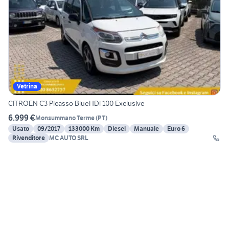
Vetrina
CITROEN C3 Picasso BlueHDi 100 Exclusive
6.999 €
Monsummano Terme
(
PT
)
Usato
09/2017
133000 Km
Diesel
Manuale
Euro 6
Rivenditore
MC AUTO SRL