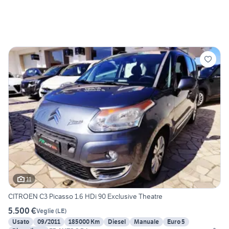
11
CITROEN C3 Picasso 1.6 HDi 90 Exclusive Theatre
5.500 €
Veglie
(
LE
)
Usato
09/2011
185000 Km
Diesel
Manuale
Euro 5