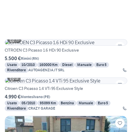
20
CITROEN C3 Picasso 1.6 HDi 90 Exclusive
5.500 €
Rimini
(
RN
)
Usato
10/2010
160000 Km
Diesel
Manuale
Euro 5
Rivenditore
AUTOAGENZIA.IT SRL
18
Citroen C3 Picasso 1.4 VTi 95 Exclusive Style
4.990 €
Montesilvano
(
PE
)
Usato
05/2010
95099 Km
Benzina
Manuale
Euro 5
Rivenditore
CRAZY GARAGE