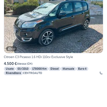
10
Citroen C3 Picasso 1.6 HDi 110cv Exclusive Style
4.500 €
Atessa
(
CH
)
Usato
03/2010
178000 Km
Diesel
Manuale
Euro 4
Rivenditore
CENTROAUTO