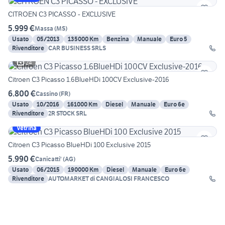
CITROEN C3 PICASSO - EXCLUSIVE
5.999 €
Massa
(
MS
)
Usato
05/2013
135000 Km
Benzina
Manuale
Euro 5
Rivenditore
CAR BUSINESS SRLS
24
Citroen C3 Picasso 1.6BlueHDi 100CV Exclusive-2016
6.800 €
Cassino
(
FR
)
Usato
10/2016
161000 Km
Diesel
Manuale
Euro 6e
Rivenditore
2R STOCK SRL
Vetrina
Citroen C3 Picasso BlueHDi 100 Exclusive 2015
5.990 €
Canicatti'
(
AG
)
Usato
06/2015
190000 Km
Diesel
Manuale
Euro 6e
Rivenditore
AUTOMARKET di CANGIALOSI FRANCESCO