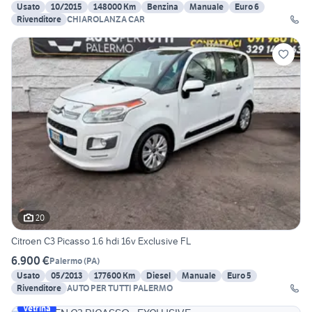
Usato
10/2015
148000 Km
Benzina
Manuale
Euro 6
Rivenditore
CHIAROLANZA CAR
20
Citroen C3 Picasso 1.6 hdi 16v Exclusive FL
6.900 €
Palermo
(
PA
)
Usato
05/2013
177600 Km
Diesel
Manuale
Euro 5
Rivenditore
AUTO PER TUTTI PALERMO
Vetrina