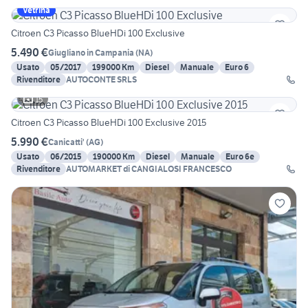
Vetrina
Citroen C3 Picasso BlueHDi 100 Exclusive
5.490 €
Giugliano in Campania
(
NA
)
Usato
05/2017
199000 Km
Diesel
Manuale
Euro 6
Rivenditore
AUTOCONTE SRLS
15
Citroen C3 Picasso BlueHDi 100 Exclusive 2015
5.990 €
Canicatti'
(
AG
)
Usato
06/2015
190000 Km
Diesel
Manuale
Euro 6e
Rivenditore
AUTOMARKET di CANGIALOSI FRANCESCO