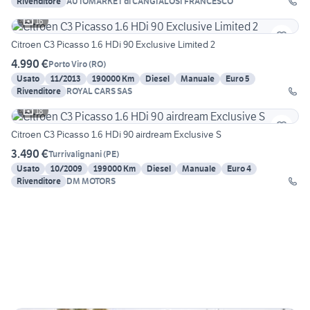
Rivenditore
AUTOMARKET di CANGIALOSI FRANCESCO
16
Citroen C3 Picasso 1.6 HDi 90 Exclusive Limited 2
4.990 €
Porto Viro
(
RO
)
Usato
11/2013
190000 Km
Diesel
Manuale
Euro 5
Rivenditore
ROYAL CARS SAS
18
Citroen C3 Picasso 1.6 HDi 90 airdream Exclusive S
3.490 €
Turrivalignani
(
PE
)
Usato
10/2009
199000 Km
Diesel
Manuale
Euro 4
Rivenditore
DM MOTORS