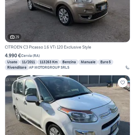
29
CITROEN C3 Picasso 1.6 VTi 120 Exclusive Style
4.990 €
Cervia
(
RA
)
Usato
11/2011
113263 Km
Benzina
Manuale
Euro 5
Rivenditore
AP MOTORGROUP SRLS