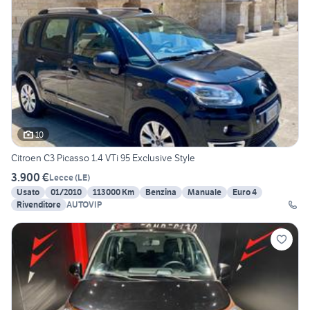
10
Citroen C3 Picasso 1.4 VTi 95 Exclusive Style
3.900 €
Lecce
(
LE
)
Usato
01/2010
113000 Km
Benzina
Manuale
Euro 4
Rivenditore
AUTOVIP