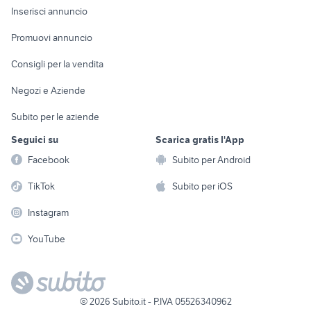
Console e
Accessori per
Casalinghi
Inserisci annuncio
Videogiochi
animali
Elettrodomestici
Promuovi annuncio
Audio/Video
Musica e Film
Giardino e Fai da te
Consigli per la vendita
Fotografia
Libri e Riviste
Abbigliamento e
Negozi e Aziende
Telefonia
Strumenti Musicali
Accessori
Subito per le aziende
Sports
Tutto per i bambini
Seguici su
Scarica gratis l'App
Biciclette
Facebook
Subito per Android
Collezionismo
TikTok
Subito per iOS
Instagram
YouTube
©
2026
Subito.it - P.IVA 05526340962