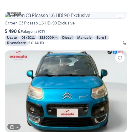
30
Citroen C3 Picasso 1.6 HDi 90 Exclusive
5.490 €
Palagonia
(
CT
)
Usato
06/2011
188000 Km
Diesel
Manuale
Euro 5
Rivenditore
S.G.AUTO
14