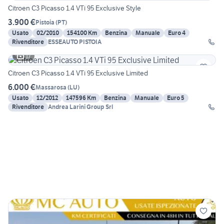
Citroen C3 Picasso 1.4 VTi 95 Exclusive Style
3.900 €
Pistoia
(
PT
)
Usato
02/2010
154100 Km
Benzina
Manuale
Euro 4
Rivenditore
ESSEAUTO PISTOIA
17
Citroen C3 Picasso 1.4 VTi 95 Exclusive Limited
6.000 €
Massarosa
(
LU
)
Usato
12/2012
147596 Km
Benzina
Manuale
Euro 5
Rivenditore
Andrea Larini Group Srl