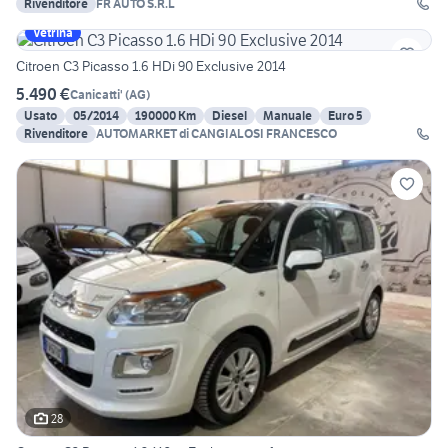
Rivenditore
FR AUTO S.R.L
Vetrina
Citroen C3 Picasso 1.6 HDi 90 Exclusive 2014
5.490 €
Canicatti'
(
AG
)
Usato
05/2014
190000 Km
Diesel
Manuale
Euro 5
Rivenditore
AUTOMARKET di CANGIALOSI FRANCESCO
28