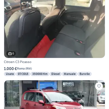
6
Citroen C3 Picasso
1.000 €
Roma
(
RM
)
Usato
07/2015
350000 Km
Diesel
Manuale
Euro 6e