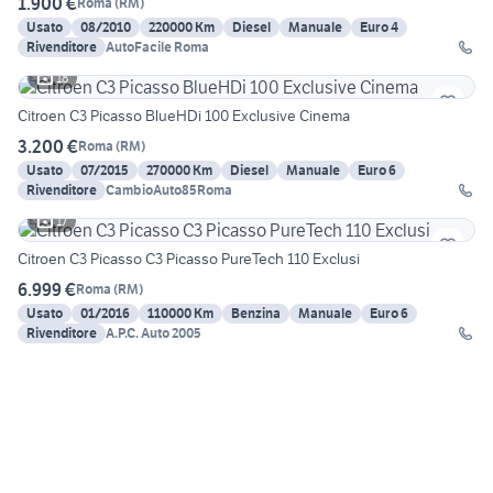
1.900 €
Roma
(
RM
)
Usato
08/2010
220000 Km
Diesel
Manuale
Euro 4
Rivenditore
AutoFacile Roma
18
Citroen C3 Picasso BlueHDi 100 Exclusive Cinema
3.200 €
Roma
(
RM
)
Usato
07/2015
270000 Km
Diesel
Manuale
Euro 6
Rivenditore
CambioAuto85Roma
17
Citroen C3 Picasso C3 Picasso PureTech 110 Exclusi
6.999 €
Roma
(
RM
)
Usato
01/2016
110000 Km
Benzina
Manuale
Euro 6
Rivenditore
A.P.C. Auto 2005