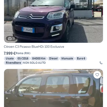
15
Citroen C3 Picasso BlueHDi 100 Exclusive
7.999 €
Roma
(
RM
)
Usato
03/2016
84000 Km
Diesel
Manuale
Euro 6
Rivenditore
NON SOLO AUTO