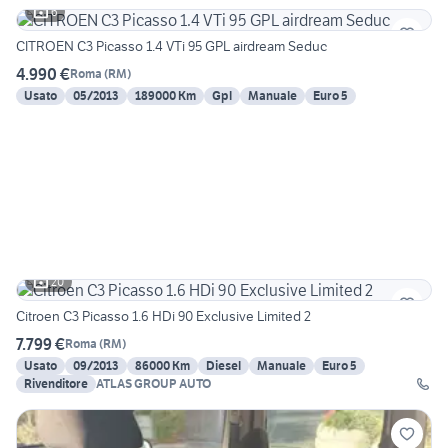
6
CITROEN C3 Picasso 1.4 VTi 95 GPL airdream Seduc
4.990 €
Roma
(
RM
)
Usato
05/2013
189000 Km
Gpl
Manuale
Euro 5
20
Citroen C3 Picasso 1.6 HDi 90 Exclusive Limited 2
7.799 €
Roma
(
RM
)
Usato
09/2013
86000 Km
Diesel
Manuale
Euro 5
Rivenditore
ATLAS GROUP AUTO