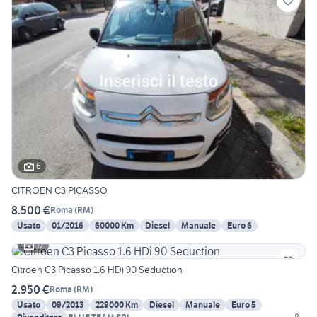
6
CITROEN C3 PICASSO
8.500 €
Roma
(
RM
)
Usato
01/2016
60000 Km
Diesel
Manuale
Euro 6
17
Citroen C3 Picasso 1.6 HDi 90 Seduction
2.950 €
Roma
(
RM
)
Usato
09/2013
229000 Km
Diesel
Manuale
Euro 5