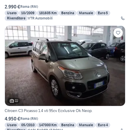
2.990 €
Roma
(
RM
)
Usato
10/2009
181605 Km
Benzina
Manuale
Euro 5
Rivenditore
VTR Automobili
11
Citroen C3 Picasso 1.4 vti 95cv Ecxlusive Ok Neop.
4.950 €
Roma
(
RM
)
Usato
05/2010
147000 Km
Benzina
Manuale
Euro 4