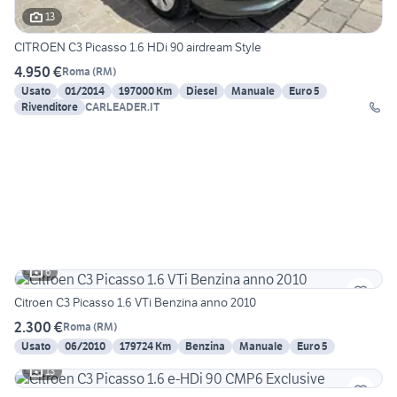
13
CITROEN C3 Picasso 1.6 HDi 90 airdream Style
4.950 €
Roma
(
RM
)
Usato
01/2014
197000 Km
Diesel
Manuale
Euro 5
Rivenditore
CARLEADER.IT
6
Citroen C3 Picasso 1.6 VTi Benzina anno 2010
2.300 €
Roma
(
RM
)
Usato
06/2010
179724 Km
Benzina
Manuale
Euro 5
13