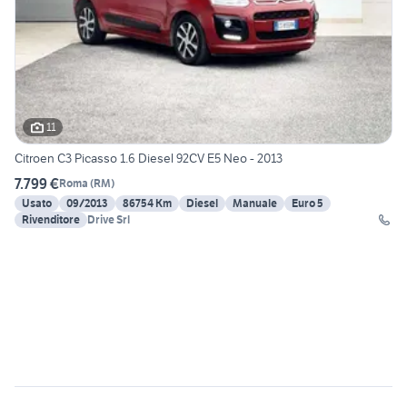
11
Citroen C3 Picasso 1.6 Diesel 92CV E5 Neo - 2013
7.799 €
Roma
(
RM
)
Usato
09/2013
86754 Km
Diesel
Manuale
Euro 5
Rivenditore
Drive Srl