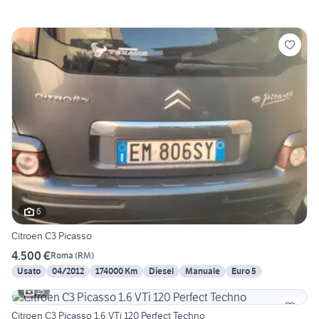
6
Citroen C3 Picasso
4.500 €
Roma
(
RM
)
Usato
04/2012
174000 Km
Diesel
Manuale
Euro 5
15
Citroen C3 Picasso 1.6 VTi 120 Perfect Techno