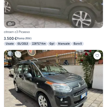
6
citroen c3 Picasso
3.500 €
Roma
(
RM
)
Usato
01/2013
229717 Km
Gpl
Manuale
Euro 5