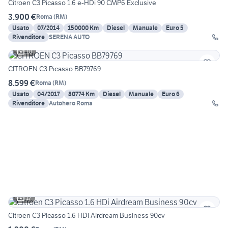
Citroen C3 Picasso 1.6 e-HDi 90 CMP6 Exclusive
3.900 €
Roma
(
RM
)
Usato
07/2014
150000 Km
Diesel
Manuale
Euro 5
Rivenditore
SERENA AUTO
10
CITROEN C3 Picasso BB79769
8.599 €
Roma
(
RM
)
Usato
04/2017
80774 Km
Diesel
Manuale
Euro 6
Rivenditore
Autohero Roma
17
Citroen C3 Picasso 1.6 HDi Airdream Business 90cv