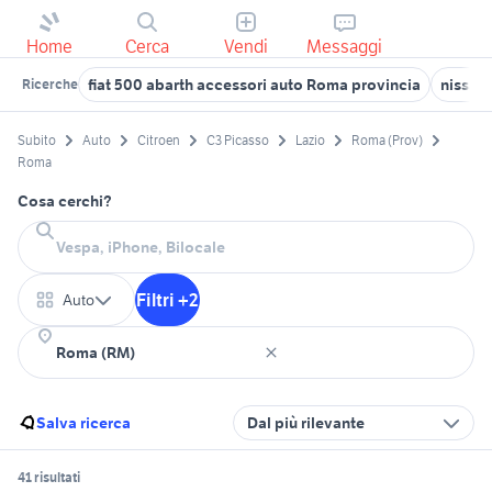
Home
Cerca
Vendi
Messaggi
fiat 500 abarth accessori auto Roma provincia
nissan
Ricerche
Subito
Auto
Citroen
C3 Picasso
Lazio
Roma (Prov)
Roma
Cosa cerchi?
Filtri +2
Auto
Salva ricerca
Dal più rilevante
41 risultati