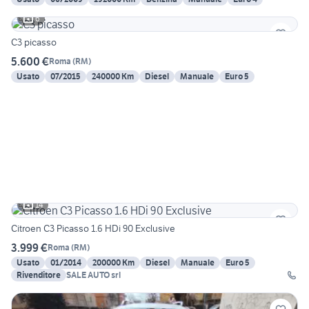
6
C3 picasso
5.600 €
Roma
(
RM
)
Usato
07/2015
240000 Km
Diesel
Manuale
Euro 5
14
Citroen C3 Picasso 1.6 HDi 90 Exclusive
3.999 €
Roma
(
RM
)
Usato
01/2014
200000 Km
Diesel
Manuale
Euro 5
Rivenditore
SALE AUTO srl