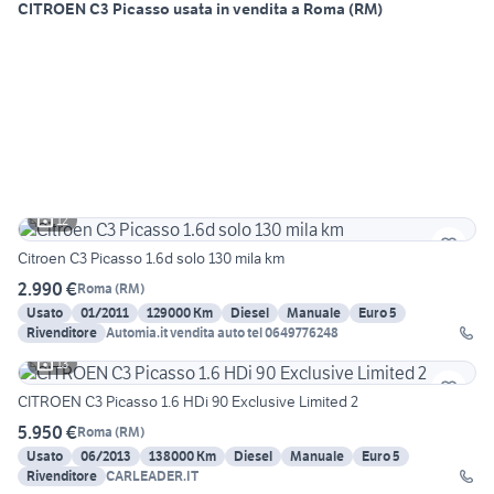
CITROEN C3 Picasso usata in vendita a Roma (RM)
12
Citroen C3 Picasso 1.6d solo 130 mila km
2.990 €
Roma
(
RM
)
Usato
01/2011
129000 Km
Diesel
Manuale
Euro 5
Rivenditore
Automia.it vendita auto tel 0649776248
13
CITROEN C3 Picasso 1.6 HDi 90 Exclusive Limited 2
5.950 €
Roma
(
RM
)
Usato
06/2013
138000 Km
Diesel
Manuale
Euro 5
Rivenditore
CARLEADER.IT