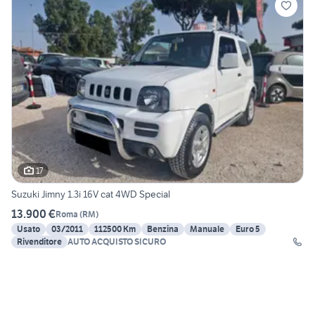
17
Suzuki Jimny 1.3i 16V cat 4WD Special
13.900 €
Roma
(
RM
)
Usato
03/2011
112500 Km
Benzina
Manuale
Euro 5
Rivenditore
AUTO ACQUISTO SICURO