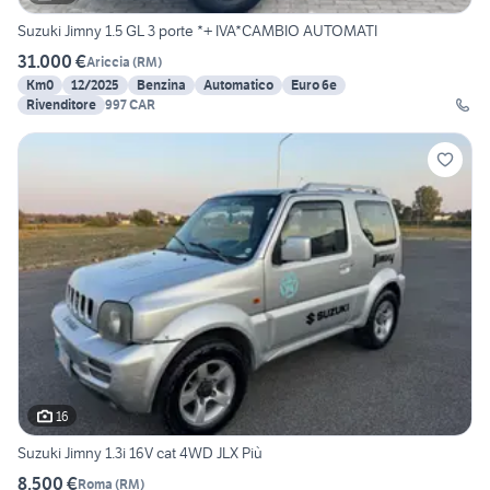
Suzuki Jimny 1.5 GL 3 porte *+ IVA*CAMBIO AUTOMATI
31.000 €
Ariccia
(
RM
)
Km0
12/2025
Benzina
Automatico
Euro 6e
Rivenditore
997 CAR
16
Suzuki Jimny 1.3i 16V cat 4WD JLX Più
8.500 €
Roma
(
RM
)