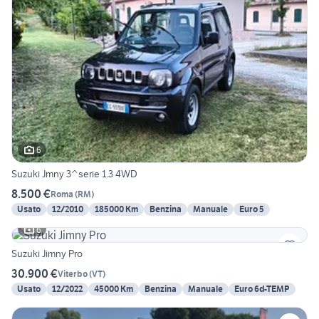
6
Suzuki Jmny 3^serie 1.3 4WD
8.500 €
Roma
(
RM
)
Usato
12/2010
185000 Km
Benzina
Manuale
Euro 5
6
Suzuki Jimny Pro
30.900 €
Viterbo
(
VT
)
Usato
12/2022
45000 Km
Benzina
Manuale
Euro 6d-TEMP