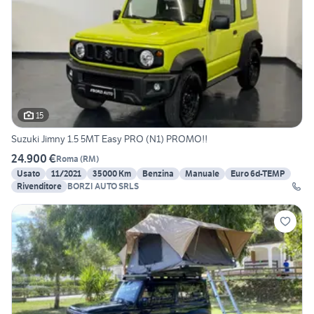
15
Suzuki Jimny 1.5 5MT Easy PRO (N1) PROMO!!
24.900 €
Roma
(
RM
)
Usato
11/2021
35000 Km
Benzina
Manuale
Euro 6d-TEMP
Rivenditore
BORZI AUTO SRLS