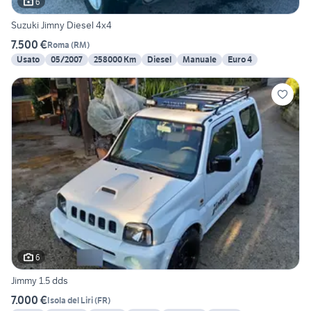
6
Suzuki Jimny Diesel 4x4
7.500 €
Roma
(
RM
)
Usato
05/2007
258000 Km
Diesel
Manuale
Euro 4
6
Jimmy 1.5 dds
7.000 €
Isola del Liri
(
FR
)