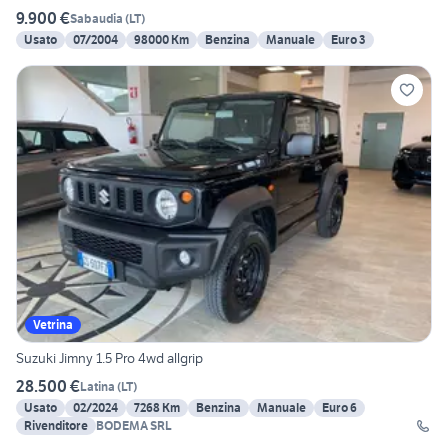
9.900 €
Sabaudia
(
LT
)
Usato
07/2004
98000 Km
Benzina
Manuale
Euro 3
Vetrina
Suzuki Jimny 1.5 Pro 4wd allgrip
28.500 €
Latina
(
LT
)
Usato
02/2024
7268 Km
Benzina
Manuale
Euro 6
Rivenditore
BODEMA SRL