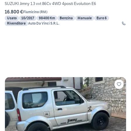
SUZUKI Jimny 1.3 vvt 86Cv 4WD 4posti Evolution E6
16.800 €
Fiumicino
(
RM
)
Usato
10/2017
98400 Km
Benzina
Manuale
Euro 6
Rivenditore
Auto Da Vinci S.R.L.