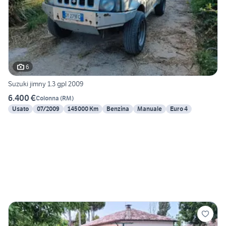
6
Suzuki jimny 1.3 gpl 2009
6.400 €
Colonna
(
RM
)
Usato
07/2009
145000 Km
Benzina
Manuale
Euro 4