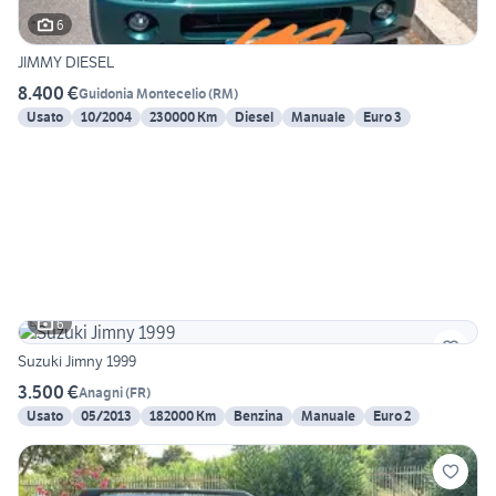
6
JIMMY DIESEL
8.400 €
Guidonia Montecelio
(
RM
)
Usato
10/2004
230000 Km
Diesel
Manuale
Euro 3
6
Suzuki Jimny 1999
3.500 €
Anagni
(
FR
)
Usato
05/2013
182000 Km
Benzina
Manuale
Euro 2