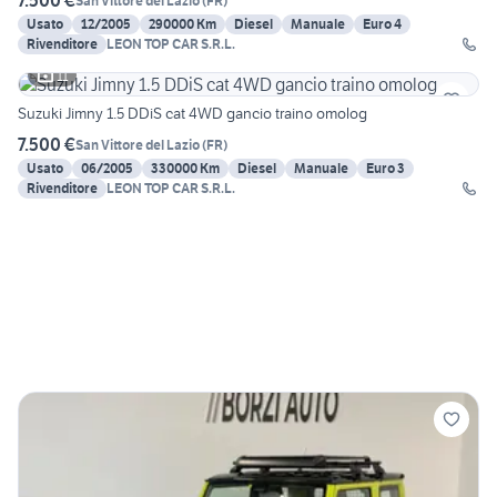
7.500 €
San Vittore del Lazio
(
FR
)
Usato
12/2005
290000 Km
Diesel
Manuale
Euro 4
Rivenditore
LEON TOP CAR S.R.L.
11
Suzuki Jimny 1.5 DDiS cat 4WD gancio traino omolog
7.500 €
San Vittore del Lazio
(
FR
)
Usato
06/2005
330000 Km
Diesel
Manuale
Euro 3
Rivenditore
LEON TOP CAR S.R.L.