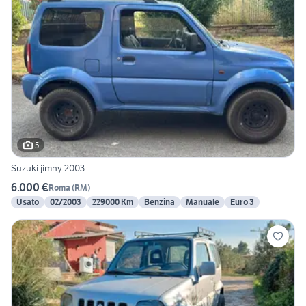
5
Suzuki jimny 2003
6.000 €
Roma
(
RM
)
Usato
02/2003
229000 Km
Benzina
Manuale
Euro 3