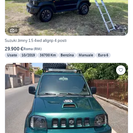
6
Suzuki Jimny 1.5 4wd allgrip 4 posti
29.900 €
Roma
(
RM
)
Usato
10/2019
36700 Km
Benzina
Manuale
Euro 6