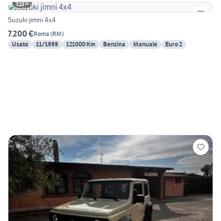
6
Suzuki jimni 4x4
7.200 €
Roma
(
RM
)
Usato
11/1999
121000 Km
Benzina
Manuale
Euro 2