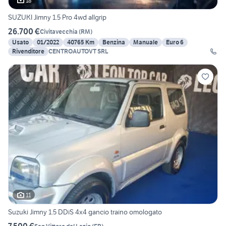
18
SUZUKI Jimny 1.5 Pro 4wd allgrip
26.700 €
Civitavecchia
(
RM
)
Usato
01/2022
40765 Km
Benzina
Manuale
Euro 6
Rivenditore
CENTROAUTOVT SRL
11
Suzuki Jimny 1.5 DDiS 4x4 gancio traino omologato