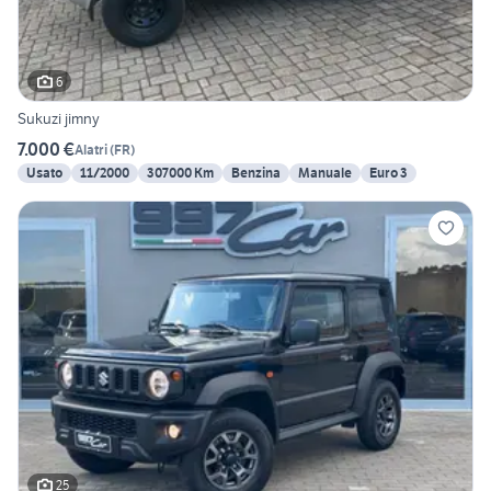
6
Sukuzi jimny
7.000 €
Alatri
(
FR
)
Usato
11/2000
307000 Km
Benzina
Manuale
Euro 3
25