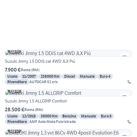
11
Suzuki Jimny 1.5 DDiS cat 4WD JLX Più
7.900 €
Roma
(
RM
)
Usato
11/2007
238000 Km
Diesel
Manuale
Euro 4
Rivenditore
AUTOCAR 52 srls
16
Suzuki Jimny 1.5 ALLGRIP Comfort
28.500 €
Roma
(
RM
)
Usato
12/2018
39000 Km
Benzina
Manuale
Euro 6
Rivenditore
AMF Auto Moto Fuoristrada
12