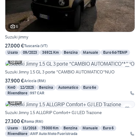
6
Suzuki jimny
27.000 €
Tuscania
(
VT
)
Usato
09/2023
36921 Km
Benzina
Manuale
Euro 6d-TEMP
25
Suzuki Jimny 1.5 GL 3 porte *CAMBIO AUTOMATICO*NUO
37.900 €
Ariccia
(
RM
)
Km0
12/2025
Benzina
Automatico
Euro 6e
Rivenditore
997 CAR
14
Suzuki Jimny 1.5 ALLGRIP Comfort+ GJ LED Trazione
27.300 €
Roma
(
RM
)
Usato
11/2018
75000 Km
Benzina
Manuale
Euro 6
Rivenditore
AMF Auto Moto Fuoristrada