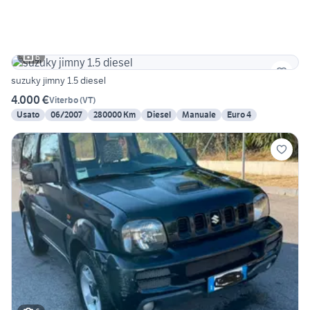
6
suzuky jimny 1.5 diesel
4.000 €
Viterbo
(
VT
)
Usato
06/2007
280000 Km
Diesel
Manuale
Euro 4