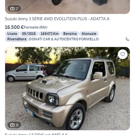
17
Suzuki Jimny 3 SERIE 4WD EVOLUTION PLUS - ADATTA A
16.500 €
Formello
(
RM
)
Usato
05/2015
169472 Km
Benzina
Manuale
Rivenditore
DONATI CAR & AUTOCENTRO FORMELLO
16