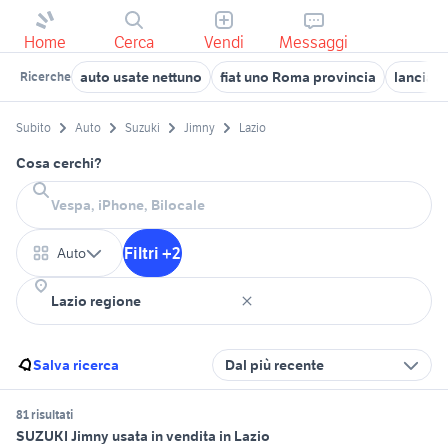
Home
Cerca
Vendi
Messaggi
auto usate nettuno
fiat uno Roma provincia
lancia y
Ricerche
Subito
Auto
Suzuki
Jimny
Lazio
Cosa cerchi?
Filtri +2
Auto
Salva ricerca
Dal più recente
81 risultati
SUZUKI Jimny usata in vendita in Lazio