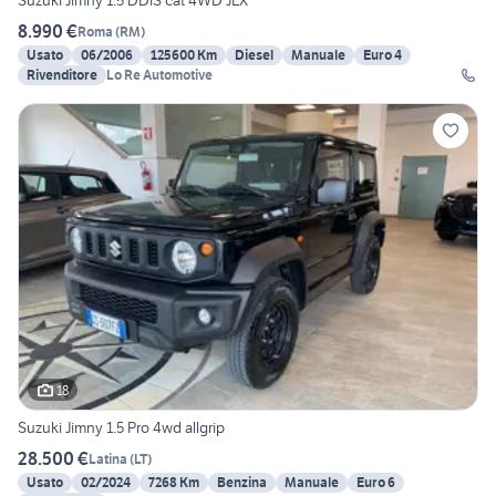
Suzuki Jimny 1.5 DDiS cat 4WD JLX
8.990 €
Roma
(
RM
)
Usato
06/2006
125600 Km
Diesel
Manuale
Euro 4
Rivenditore
Lo Re Automotive
18
Suzuki Jimny 1.5 Pro 4wd allgrip
28.500 €
Latina
(
LT
)
Usato
02/2024
7268 Km
Benzina
Manuale
Euro 6