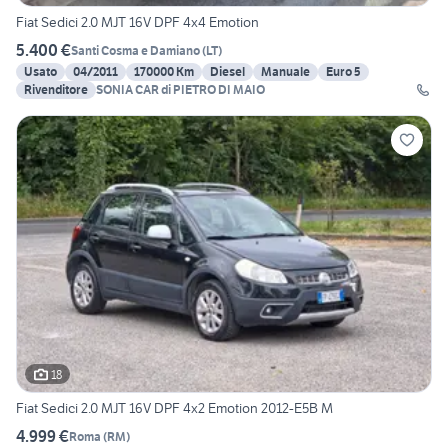
Fiat Sedici 2.0 MJT 16V DPF 4x4 Emotion
5.400 €
Santi Cosma e Damiano
(
LT
)
Usato
04/2011
170000 Km
Diesel
Manuale
Euro 5
Rivenditore
SONIA CAR di PIETRO DI MAIO
18
Fiat Sedici 2.0 MJT 16V DPF 4x2 Emotion 2012-E5B M
4.999 €
Roma
(
RM
)