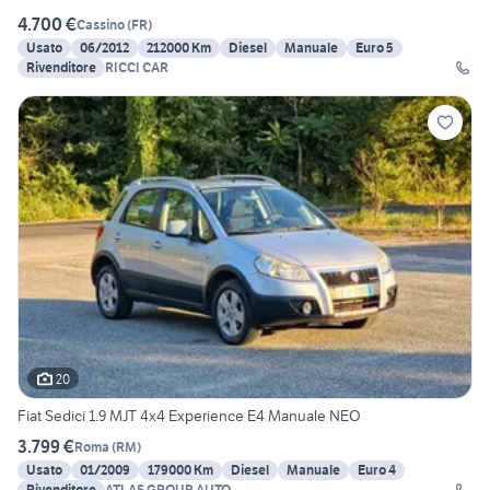
4.700 €
Cassino
(
FR
)
Usato
06/2012
212000 Km
Diesel
Manuale
Euro 5
Rivenditore
RICCI CAR
20
Fiat Sedici 1.9 MJT 4x4 Experience E4 Manuale NEO
3.799 €
Roma
(
RM
)
Usato
01/2009
179000 Km
Diesel
Manuale
Euro 4
Rivenditore
ATLAS GROUP AUTO