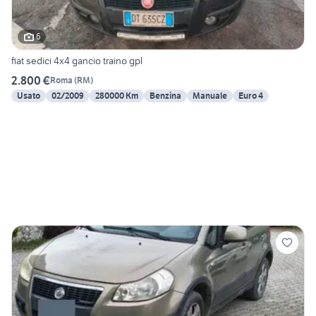
6
fiat sedici 4x4 gancio traino gpl
2.800 €
Roma
(
RM
)
Usato
02/2009
280000 Km
Benzina
Manuale
Euro 4