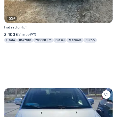
4
Fiat sedici 4x4
3.400 €
Viterbo
(
VT
)
Usato
06/2010
200000 Km
Diesel
Manuale
Euro 5