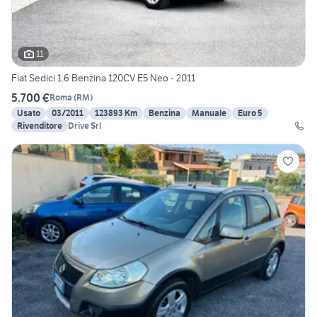
11
Fiat Sedici 1.6 Benzina 120CV E5 Neo - 2011
5.700 €
Roma
(
RM
)
Usato
03/2011
123893 Km
Benzina
Manuale
Euro 5
Rivenditore
Drive Srl