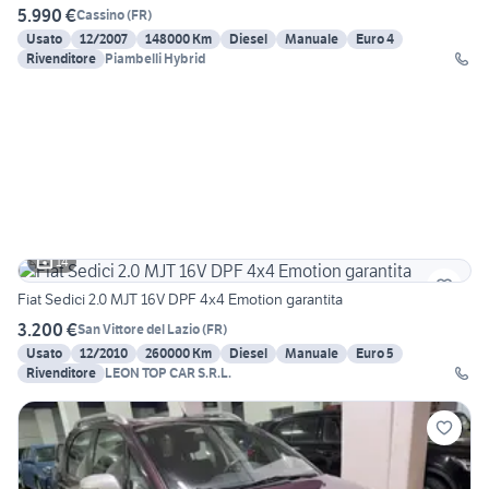
5.990 €
Cassino
(
FR
)
Usato
12/2007
148000 Km
Diesel
Manuale
Euro 4
Rivenditore
Piambelli Hybrid
14
Fiat Sedici 2.0 MJT 16V DPF 4x4 Emotion garantita
3.200 €
San Vittore del Lazio
(
FR
)
Usato
12/2010
260000 Km
Diesel
Manuale
Euro 5
Rivenditore
LEON TOP CAR S.R.L.