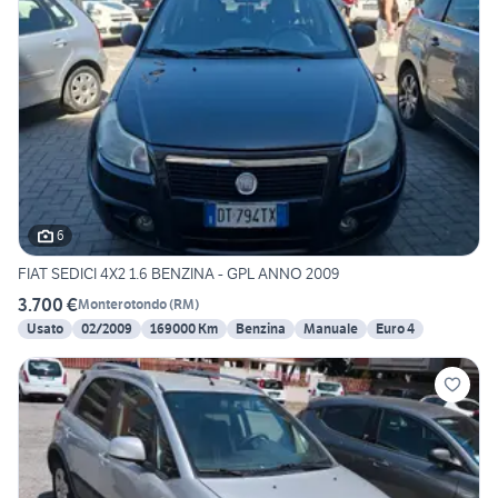
6
FIAT SEDICI 4X2 1.6 BENZINA - GPL ANNO 2009
3.700 €
Monterotondo
(
RM
)
Usato
02/2009
169000 Km
Benzina
Manuale
Euro 4