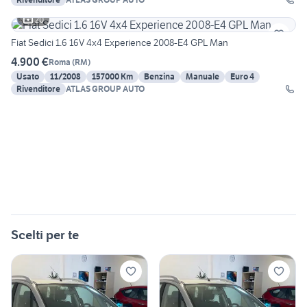
20
Fiat Sedici 1.6 16V 4x4 Experience 2008-E4 GPL Man
4.900 €
Roma
(
RM
)
Usato
11/2008
157000 Km
Benzina
Manuale
Euro 4
Rivenditore
ATLAS GROUP AUTO
Scelti per te