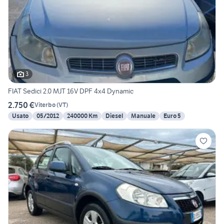
3
FIAT Sedici 2.0 MJT 16V DPF 4x4 Dynamic
2.750 €
Viterbo
(
VT
)
Usato
05/2012
240000 Km
Diesel
Manuale
Euro 5