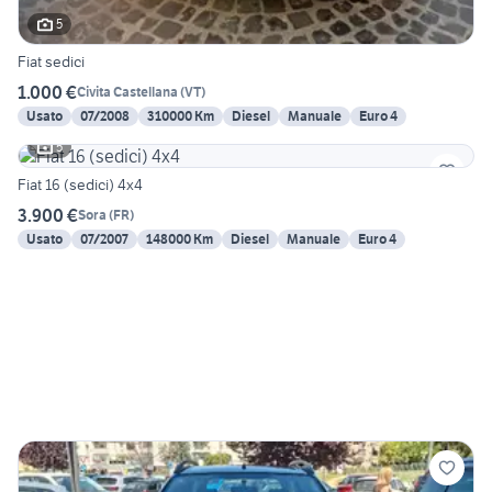
5
Fiat sedici
1.000 €
Civita Castellana
(
VT
)
Usato
07/2008
310000 Km
Diesel
Manuale
Euro 4
5
Fiat 16 (sedici) 4x4
3.900 €
Sora
(
FR
)
Usato
07/2007
148000 Km
Diesel
Manuale
Euro 4