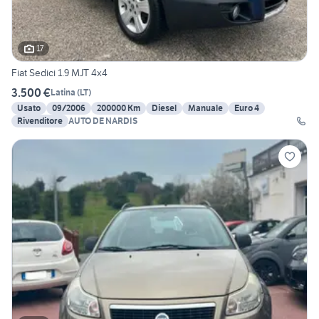
17
Fiat Sedici 1.9 MJT 4x4
3.500 €
Latina
(
LT
)
Usato
09/2006
200000 Km
Diesel
Manuale
Euro 4
Rivenditore
AUTO DE NARDIS