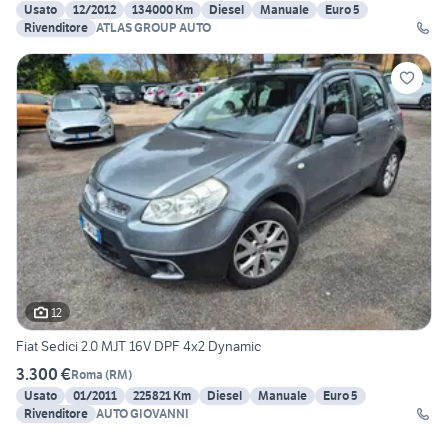
Usato
12/2012
134000 Km
Diesel
Manuale
Euro 5
Rivenditore
ATLAS GROUP AUTO
12
Fiat Sedici 2.0 MJT 16V DPF 4x2 Dynamic
3.300 €
Roma
(
RM
)
Usato
01/2011
225821 Km
Diesel
Manuale
Euro 5
Rivenditore
AUTO GIOVANNI