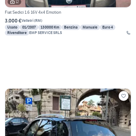
12
Fiat Sedici 1.6 16V 4x4 Emotion
3.000 €
Velletri
(
RM
)
Usato
01/2007
130000 Km
Benzina
Manuale
Euro 4
Rivenditore
EMP SERVICE SRLS