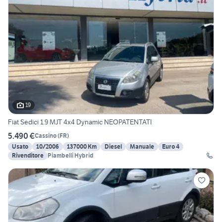
19
Fiat Sedici 1.9 MJT 4x4 Dynamic NEOPATENTATI
5.490 €
Cassino
(
FR
)
Usato
10/2006
137000 Km
Diesel
Manuale
Euro 4
Rivenditore
Piambelli Hybrid