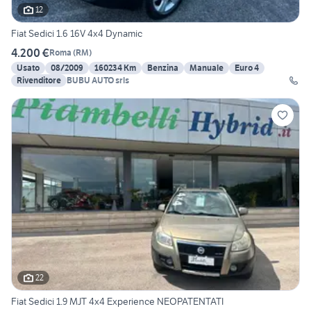
12
Fiat Sedici 1.6 16V 4x4 Dynamic
4.200 €
Roma
(
RM
)
Usato
08/2009
160234 Km
Benzina
Manuale
Euro 4
Rivenditore
BUBU AUTO srls
22
Fiat Sedici 1.9 MJT 4x4 Experience NEOPATENTATI