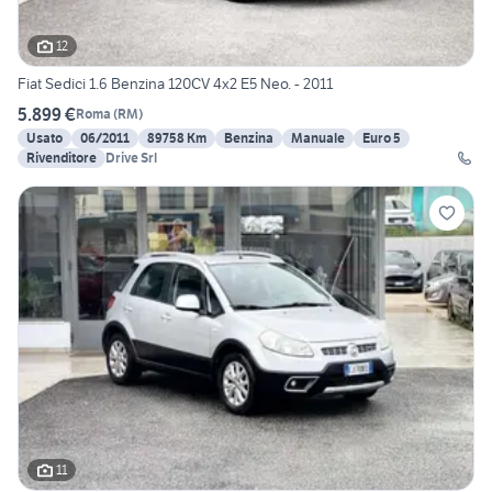
12
Fiat Sedici 1.6 Benzina 120CV 4x2 E5 Neo. - 2011
5.899 €
Roma
(
RM
)
Usato
06/2011
89758 Km
Benzina
Manuale
Euro 5
Rivenditore
Drive Srl
11