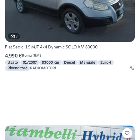
7
Fiat Sedici 1.9 MJT 4x4 Dynamic SOLO KM 80000
4.990 €
Roma
(
RM
)
Usato
01/2007
83000 Km
Diesel
Manuale
Euro 4
Rivenditore
RADIOMOTORI