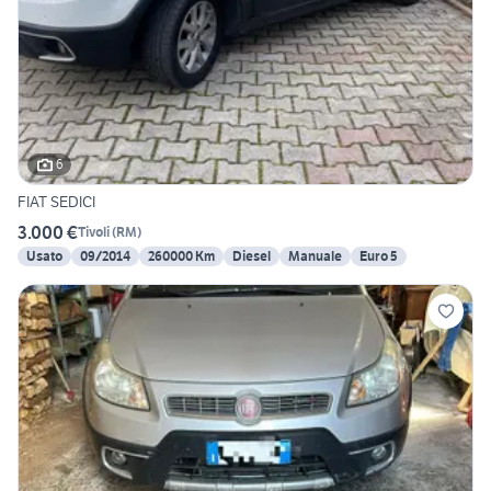
6
FIAT SEDICI
3.000 €
Tivoli
(
RM
)
Usato
09/2014
260000 Km
Diesel
Manuale
Euro 5