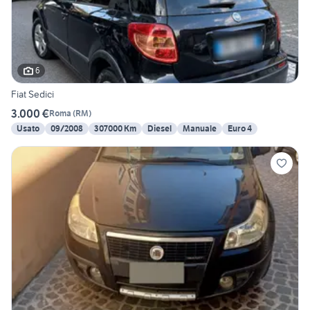
6
Fiat Sedici
3.000 €
Roma
(
RM
)
Usato
09/2008
307000 Km
Diesel
Manuale
Euro 4