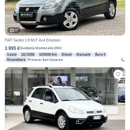
15
FIAT Sedici 1.9 MJT 4x4 Emotion
3.995 €
Guidonia Montecelio
(
RM
)
Usato
10/2008
190000 Km
Diesel
Manuale
Euro 4
Rivenditore
Privacar San Cesareo