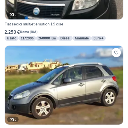
6
Fiat sedici multjet emution 1.9 disel
2.250 €
Roma
(
RM
)
Usato
11/2006
260000 Km
Diesel
Manuale
Euro 4
6