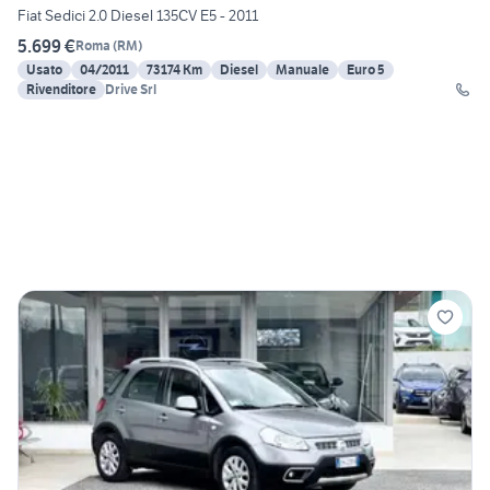
Fiat Sedici 2.0 Diesel 135CV E5 - 2011
5.699 €
Roma
(
RM
)
Usato
04/2011
73174 Km
Diesel
Manuale
Euro 5
Rivenditore
Drive Srl