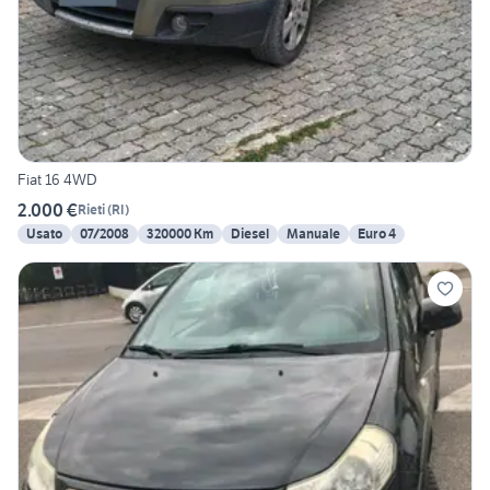
Fiat 16 4WD
2.000 €
Rieti
(
RI
)
Usato
07/2008
320000 Km
Diesel
Manuale
Euro 4