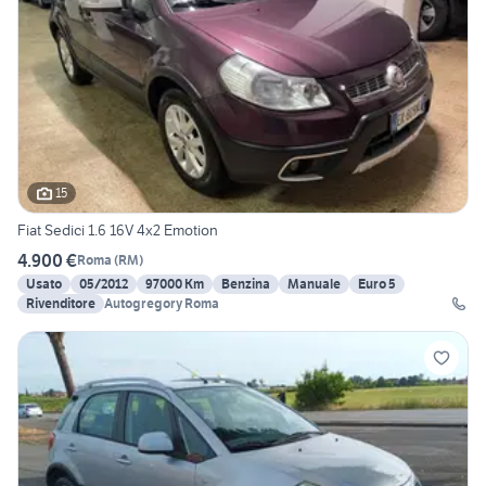
15
Fiat Sedici 1.6 16V 4x2 Emotion
4.900 €
Roma
(
RM
)
Usato
05/2012
97000 Km
Benzina
Manuale
Euro 5
Rivenditore
Autogregory Roma