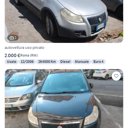
2
autovettura uso privato
2.000 €
Roma
(
RM
)
Usato
12/2006
264000 Km
Diesel
Manuale
Euro 4