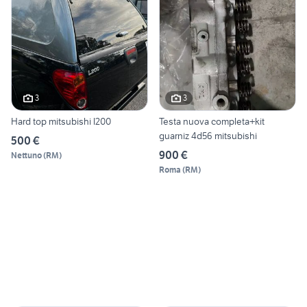
3
3
Hard top mitsubishi l200
Testa nuova completa+kit
guarniz 4d56 mitsubishi
500 €
900 €
Nettuno
(
RM
)
Roma
(
RM
)