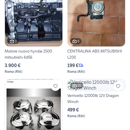
3
6
Motore nuovo hyndai 2500
CENTRALINA ABS MITSUBISHI
mitsubishi 4d56
L200
3.900 €
199 €
Roma
(
RM
)
Roma
(
RM
)
25
Verricello 12000lb 12V Dragon
Winch
499 €
Roma
(
RM
)