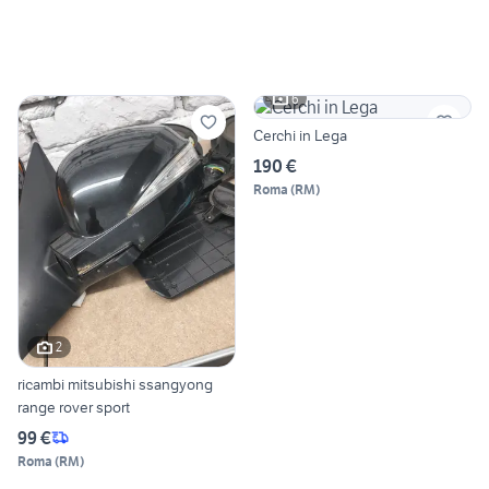
6
Cerchi in Lega
190 €
Roma
(
RM
)
2
ricambi mitsubishi ssangyong
range rover sport
99 €
Roma
(
RM
)