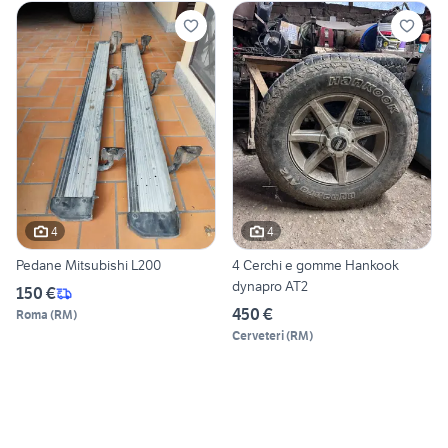
4
4
Pedane Mitsubishi L200
4 Cerchi e gomme Hankook
dynapro AT2
150 €
450 €
Roma
(
RM
)
Cerveteri
(
RM
)