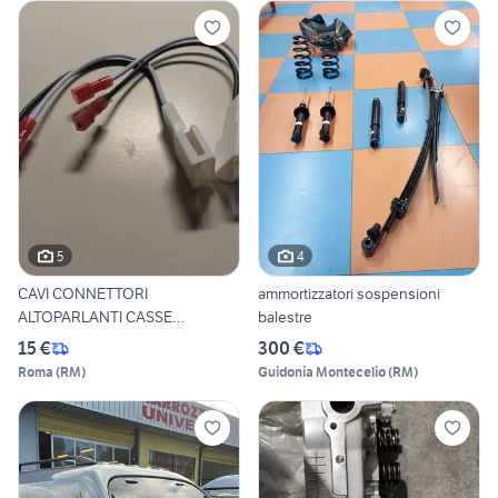
5
4
CAVI CONNETTORI
ammortizzatori sospensioni
ALTOPARLANTI CASSE
balestre
SPEAKER
15 €
300 €
Roma
(
RM
)
Guidonia Montecelio
(
RM
)