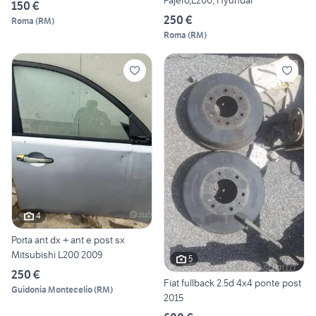
Pajero,L200, Hyundai
150 €
250 €
Roma
(
RM
)
Roma
(
RM
)
4
Porta ant dx + ant e post sx
Mitsubishi L200 2009
5
250 €
Fiat fullback 2.5d 4x4 ponte post
Guidonia Montecelio
(
RM
)
2015