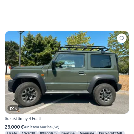
6
Suzuki Jimny 4 Posti
26.000 €
Albissola Marina
(
SV
)
Usato
10/2018
89500 Km
Benzina
Manuale
Euro 6d-TEMP