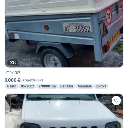
6
jimny gpl
6.000 €
La Spezia
(
SP
)
Usato
05/2002
270000 Km
Benzina
Manuale
Euro 3