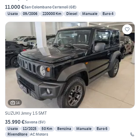
11.000 €
San Colombano Certenoli
(
GE
)
Usato
09/2006
220000 Km
Diesel
Manuale
Euro 4
14
SUZUKI Jimny 1.5 5MT
35.990 €
Savona
(
SV
)
Usato
12/2025
50 Km
Benzina
Manuale
Euro 6
Rivenditore
AC Motors