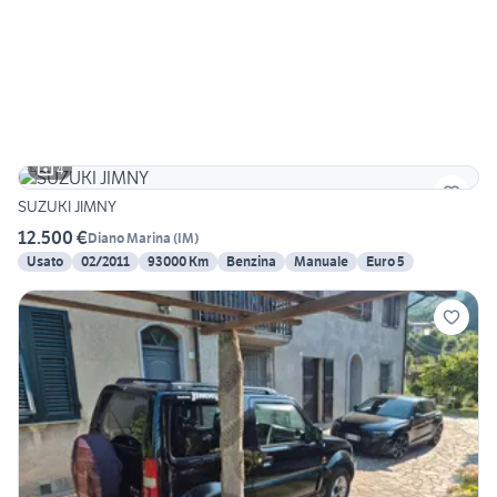
4
SUZUKI JIMNY
12.500 €
Diano Marina
(
IM
)
Usato
02/2011
93000 Km
Benzina
Manuale
Euro 5