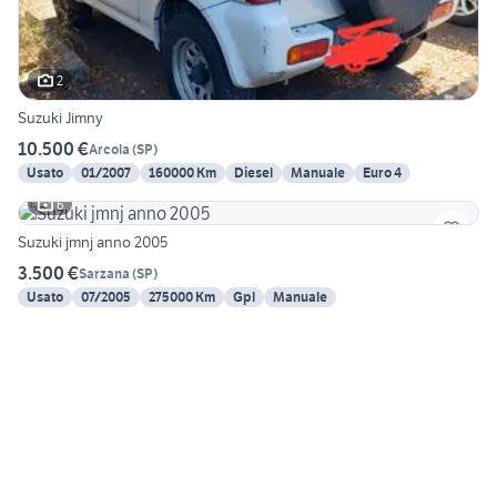
2
Suzuki Jimny
10.500 €
Arcola
(
SP
)
Usato
01/2007
160000 Km
Diesel
Manuale
Euro 4
6
Suzuki jmnj anno 2005
3.500 €
Sarzana
(
SP
)
Usato
07/2005
275000 Km
Gpl
Manuale