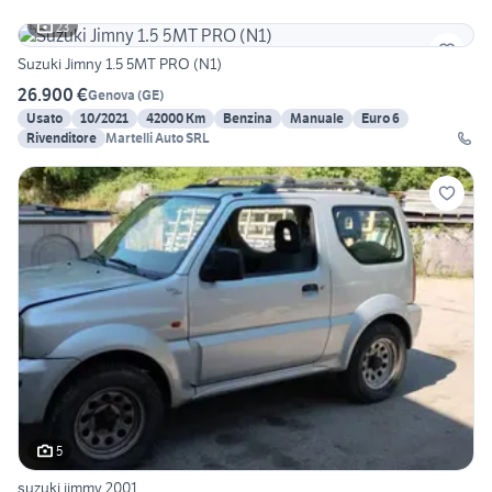
23
Suzuki Jimny 1.5 5MT PRO (N1)
26.900 €
Genova
(
GE
)
Usato
10/2021
42000 Km
Benzina
Manuale
Euro 6
Rivenditore
Martelli Auto SRL
5
suzuki jimmy 2001