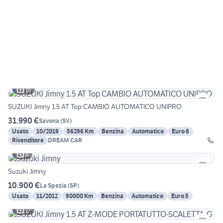
16
SUZUKI Jimny 1.5 AT Top CAMBIO AUTOMATICO UNIPRO
31.990 €
Savona
(
SV
)
Usato
10/2019
56296 Km
Benzina
Automatico
Euro 6
Rivenditore
DREAM CAR
6
Suzuki Jimny
10.900 €
La Spezia
(
SP
)
Usato
11/2012
90000 Km
Benzina
Automatico
Euro 5
17