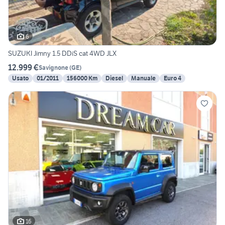
6
SUZUKI Jimny 1.5 DDiS cat 4WD JLX
12.999 €
Savignone
(
GE
)
Usato
01/2011
156000 Km
Diesel
Manuale
Euro 4
16