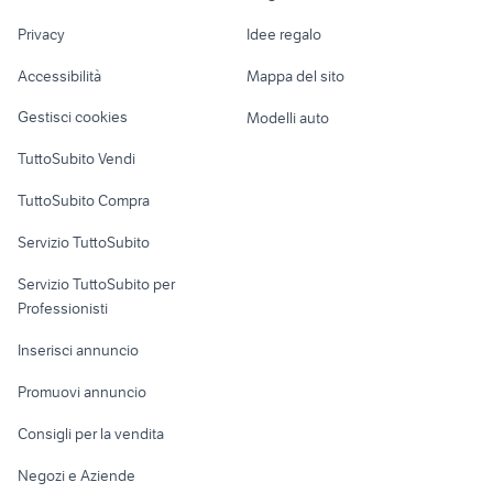
fiat panda auto
auto usate stradella
Nautica
lavoro
fiat doblo usato puglia
alfa romeo tonale
Privacy
Idee regalo
Garage e box
Caravan e Camper
Accessibilità
Mappa del sito
Loft, mansarde e
Veicoli commerciali
altro
Gestisci cookies
Modelli auto
Case vacanza
TuttoSubito Vendi
Uffici e Locali
TuttoSubito Compra
commerciali
Servizio TuttoSubito
elettronica
per la casa e la
sports e hobby
Servizio TuttoSubito per
persona
Informatica
Animali
Professionisti
Arredamento e
Console e
Accessori per
Casalinghi
Inserisci annuncio
Videogiochi
animali
Elettrodomestici
Promuovi annuncio
Audio/Video
Musica e Film
Giardino e Fai da te
Consigli per la vendita
Fotografia
Libri e Riviste
Abbigliamento e
Negozi e Aziende
Telefonia
Strumenti Musicali