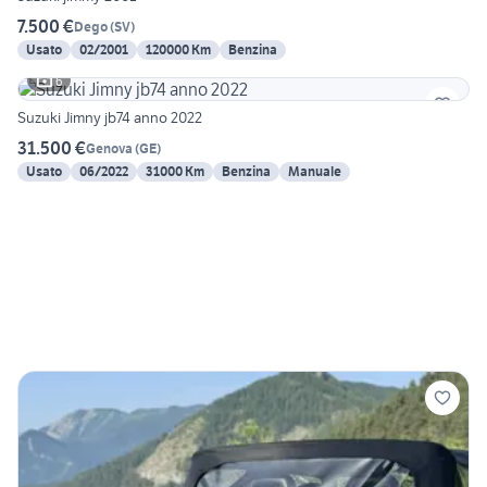
7.500 €
Dego
(
SV
)
Usato
02/2001
120000 Km
Benzina
6
Suzuki Jimny jb74 anno 2022
31.500 €
Genova
(
GE
)
Usato
06/2022
31000 Km
Benzina
Manuale