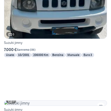
6
Suzuki jimny
7.000 €
Sanremo
(
IM
)
Usato
10/2001
206000 Km
Benzina
Manuale
Euro 3
2
Suzuki jimny