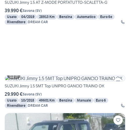
SUZUKI Jimny 1.5 AT Z-MODE PORTATUTTO-SCALETTA-G
39.990 €
Savona
(
SV
)
Usato
04/2019
28913 Km
Benzina
Automatico
Euro 6e
Rivenditore
DREAM CAR
16
SUZUKI Jimny 1.5 5MT Top UNIPRO GANCIO TRAINO OK
29.990 €
Savona
(
SV
)
Usato
10/2018
49601 Km
Benzina
Manuale
Euro 6
Rivenditore
DREAM CAR