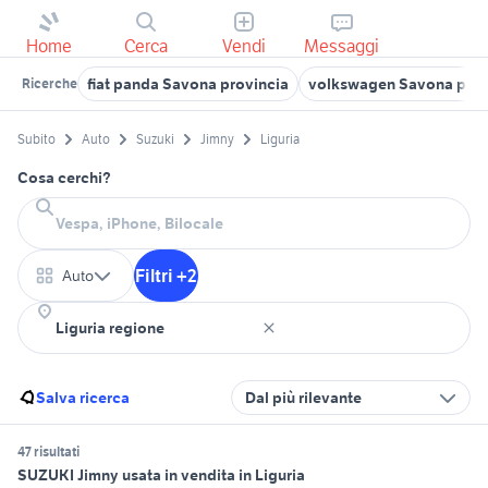
Home
Cerca
Vendi
Messaggi
fiat panda Savona provincia
volkswagen Savona prov
Ricerche
Subito
Auto
Suzuki
Jimny
Liguria
Cosa cerchi?
Filtri +2
Auto
Salva ricerca
Dal più rilevante
47 risultati
SUZUKI Jimny usata in vendita in Liguria