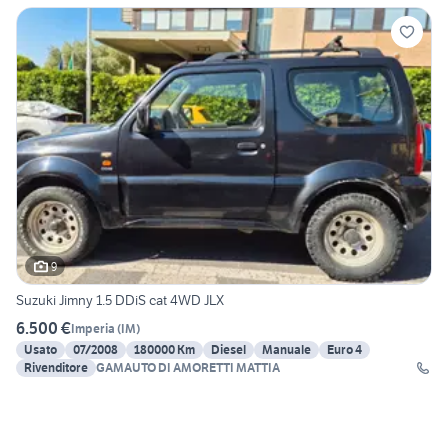
9
Suzuki Jimny 1.5 DDiS cat 4WD JLX
6.500 €
Imperia
(
IM
)
Usato
07/2008
180000 Km
Diesel
Manuale
Euro 4
Rivenditore
GAMAUTO DI AMORETTI MATTIA