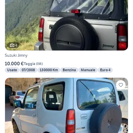
4
Suzuki Jimny
10.000 €
Taggia
(
IM
)
Usato
07/2008
130000 Km
Benzina
Manuale
Euro 4