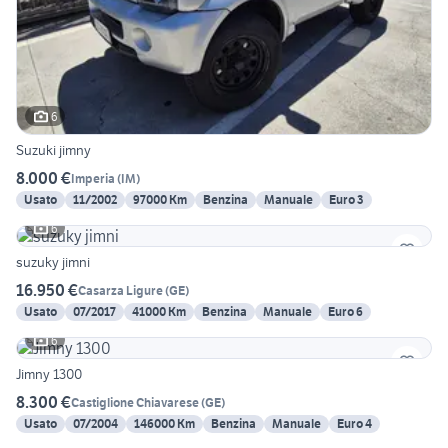
6
Suzuki jimny
8.000 €
Imperia
(
IM
)
Usato
11/2002
97000 Km
Benzina
Manuale
Euro 3
6
suzuky jimni
16.950 €
Casarza Ligure
(
GE
)
Usato
07/2017
41000 Km
Benzina
Manuale
Euro 6
6
Jimny 1300
8.300 €
Castiglione Chiavarese
(
GE
)
Usato
07/2004
146000 Km
Benzina
Manuale
Euro 4