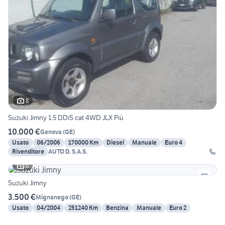
8
Suzuki Jimny 1.5 DDiS cat 4WD JLX Più
10.000 €
Genova
(
GE
)
Usato
06/2006
170000 Km
Diesel
Manuale
Euro 4
Rivenditore
AUTO D. S.A.S.
6
Suzuki Jimny
3.500 €
Mignanego
(
GE
)
Usato
04/2004
251240 Km
Benzina
Manuale
Euro 2