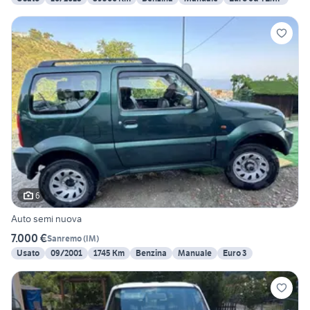
6
Auto semi nuova
7.000 €
Sanremo
(
IM
)
Usato
09/2001
1745 Km
Benzina
Manuale
Euro 3