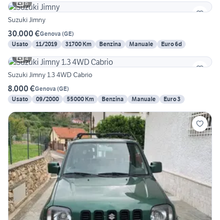
6
Suzuki Jimny
30.000 €
Genova
(
GE
)
Usato
11/2019
31700 Km
Benzina
Manuale
Euro 6d
4
Suzuki Jimny 1.3 4WD Cabrio
8.000 €
Genova
(
GE
)
Usato
09/2000
55000 Km
Benzina
Manuale
Euro 3