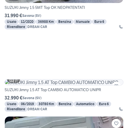
SUZUKI Jimny 1.5 5MT Top OK NEOPATENTATI
31.990 €
Savona
(
SV
)
Usato
12/2020
36988 Km
Benzina
Manuale
Euro 6
Rivenditore
DREAM CAR
16
SUZUKI Jimny 1.5 AT Top CAMBIO AUTOMATICO UNIPR
32.990 €
Savona
(
SV
)
Usato
06/2019
30780 Km
Benzina
Automatico
Euro 6
Rivenditore
DREAM CAR