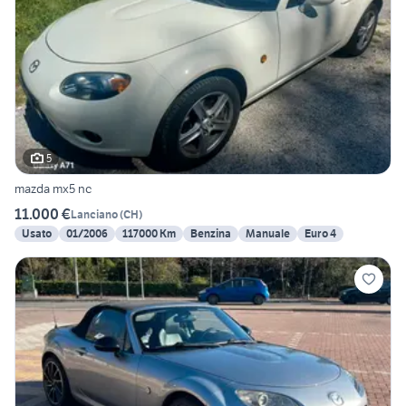
5
mazda mx5 nc
11.000 €
Lanciano
(
CH
)
Usato
01/2006
117000 Km
Benzina
Manuale
Euro 4