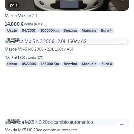
4
Mazda Mx5 nc 2.0
14.000 €
Roma
(
RM
)
Usato
04/2007
100000 Km
Benzina
Manuale
Euro 4
4
Mazda Mx-5 NC 2006 - 2.0L 160cv ASI
13.750 €
Catania
(
CT
)
Usato
05/2006
138000 Km
Benzina
Manuale
Euro 4
6
Maxda MX5 NC 20cc cambio automatico