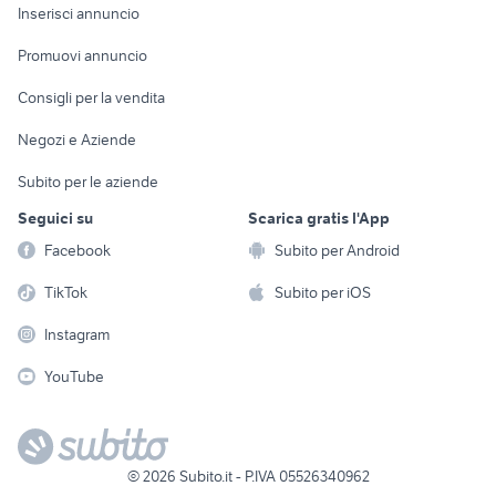
Console e
Accessori per
Casalinghi
Inserisci annuncio
Videogiochi
animali
Elettrodomestici
Promuovi annuncio
Audio/Video
Musica e Film
Giardino e Fai da te
Consigli per la vendita
Fotografia
Libri e Riviste
Abbigliamento e
Negozi e Aziende
Telefonia
Strumenti Musicali
Accessori
Subito per le aziende
Sports
Tutto per i bambini
Seguici su
Scarica gratis l'App
Biciclette
Facebook
Subito per Android
Collezionismo
TikTok
Subito per iOS
Instagram
YouTube
©
2026
Subito.it - P.IVA 05526340962