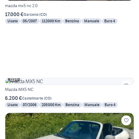
mazda mx5 nc 2.0
17.000 €
Garzeno
(
CO
)
Usato
05/2007
112000 Km
Benzina
Manuale
Euro 4
6
Mazda MX5 NC
6.200 €
Castelmarte
(
CO
)
Usato
07/2006
205000 Km
Benzina
Manuale
Euro 4