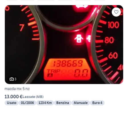
3
mazda mx 5 nc
13.000 €
Lazzate
(
MB
)
Usato
01/2006
1234 Km
Benzina
Manuale
Euro 4