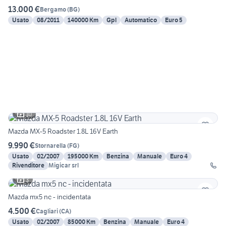
13.000 €
Bergamo
(
BG
)
Usato
08/2011
140000 Km
Gpl
Automatico
Euro 5
10
Mazda MX-5 Roadster 1.8L 16V Earth
9.990 €
Stornarella
(
FG
)
Usato
02/2007
195000 Km
Benzina
Manuale
Euro 4
Rivenditore
Migicar srl
3
Mazda mx5 nc - incidentata
4.500 €
Cagliari
(
CA
)
Usato
02/2007
85000 Km
Benzina
Manuale
Euro 4