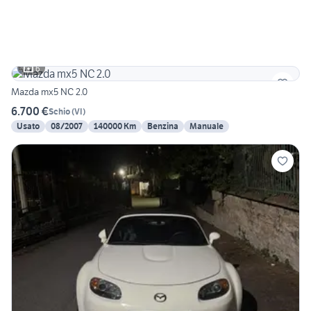
6
Mazda mx5 NC 2.0
6.700 €
Schio
(
VI
)
Usato
08/2007
140000 Km
Benzina
Manuale