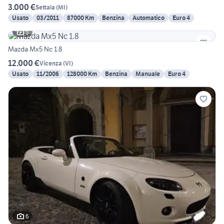
3.000 €
Settala
(
MI
)
Usato
03/2011
87000 Km
Benzina
Automatico
Euro 4
5
Mazda Mx5 Nc 1.8
12.000 €
Vicenza
(
VI
)
Usato
11/2006
128000 Km
Benzina
Manuale
Euro 4
6