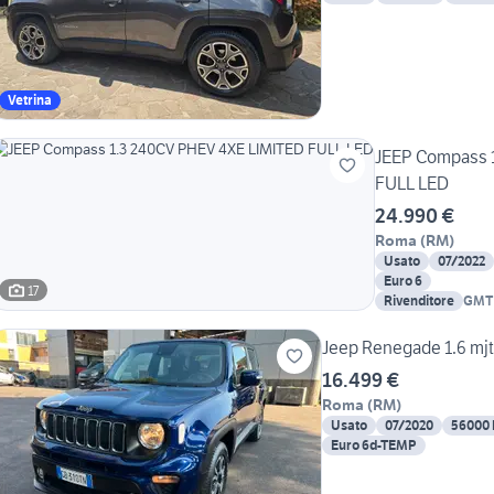
Vetrina
JEEP Compass 
FULL LED
24.990 €
Roma
(
RM
)
Usato
07/2022
Euro 6
17
Rivenditore
GMT
Jeep Renegade 1.6 mj
16.499 €
Roma
(
RM
)
Usato
07/2020
56000
Euro 6d-TEMP