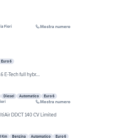
Mostra numero
a Fiori
Euro 6
6 E-Tech full hybr...
Diesel
Automatico
Euro 6
Mostra numero
iori
Jeep Renegade 1.4 MultiAir DDCT 140 CV Limited
0 Km
Benzina
Automatico
Euro 6