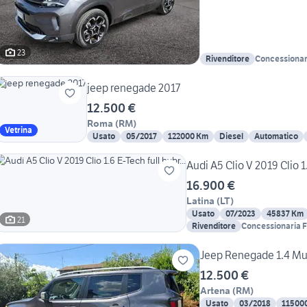
23
Rivenditore
Concessionari
jeep renegade 2017
12.500 €
Roma
(
RM
)
Vetrina
Usato
05/2017
122000 Km
Diesel
Automatico
Audi A5 Clio V 2019 Clio 1.
16.900 €
Latina
(
LT
)
Usato
07/2023
45837 Km
21
Rivenditore
Concessionaria F
12.500 €
Artena
(
RM
)
Usato
03/2018
11500