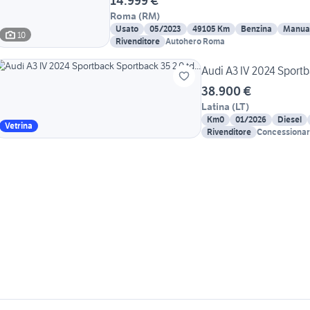
14.999 €
Roma
(
RM
)
Usato
05/2023
49105 Km
Benzina
Manua
10
Rivenditore
Autohero Roma
Audi A3 IV 2024 Sportba
38.900 €
Latina
(
LT
)
Km0
01/2026
Diesel
Vetrina
Rivenditore
Concessionari