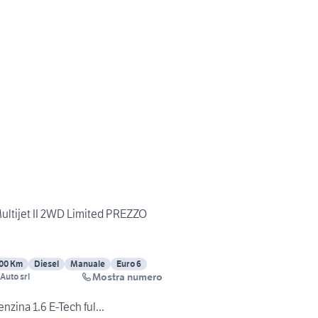
ultijet II 2WD Limited PREZZO
00 Km
Diesel
Manuale
Euro 6
Mostra numero
Auto srl
nzina 1.6 E-Tech ful...