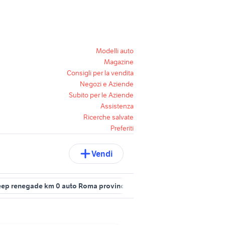
Modelli auto
Magazine
Consigli per la vendita
Negozi e Aziende
Subito per le Aziende
Assistenza
Ricerche salvate
Preferiti
Vendi
eep renegade km 0 auto Roma provincia
jeep grand cherokee usat