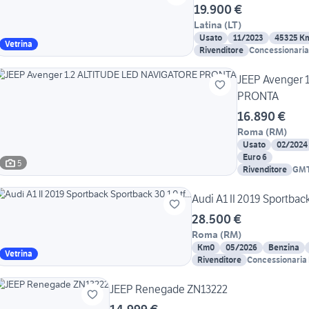
19.900 €
Latina
(
LT
)
Usato
11/2023
45325 K
Vetrina
Rivenditore
Concessionaria 
JEEP Avenger 
PRONTA
16.890 €
Roma
(
RM
)
Usato
02/2024
Euro 6
5
Rivenditore
GMT
Audi A1 II 2019 Sportback 
28.500 €
Roma
(
RM
)
Km0
05/2026
Benzina
Vetrina
Rivenditore
Concessionaria 
JEEP Renegade ZN13222