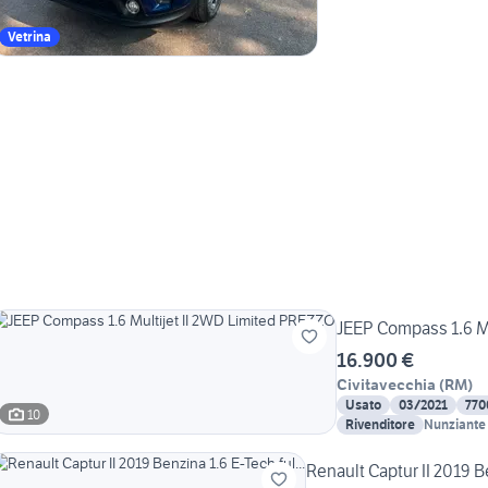
Vetrina
JEEP Compass 1.6 M
16.900 €
Civitavecchia
(
RM
)
Usato
03/2021
770
10
Rivenditore
Nunziante 
Renault Captur II 2019 Be