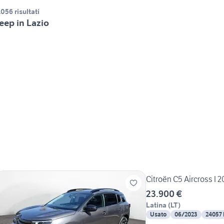
.056 risultati
eep in Lazio
Citroën C5 Aircross I 2
23.900 €
Latina
(
LT
)
Usato
06/2023
24057