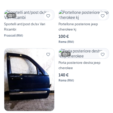
5
Sportelli ant/post dx/sx Vari
Portellone posteriore jeep
Ricambi
cherokee kj
Frascati
(
RM
)
100 €
Roma
(
RM
)
2
Porta posteriore destra jeep
cherokee
140 €
Roma
(
RM
)