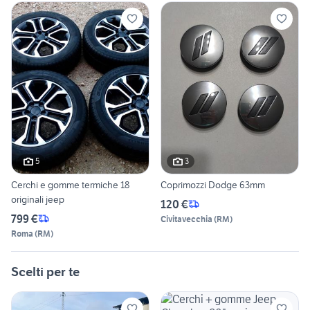
5
3
Cerchi e gomme termiche 18
Coprimozzi Dodge 63mm
originali jeep
120 €
799 €
Civitavecchia
(
RM
)
Roma
(
RM
)
Scelti per te