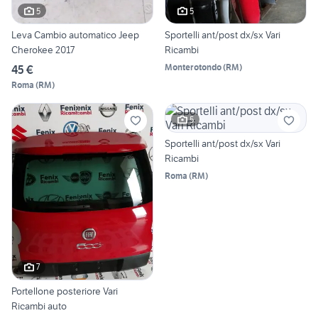
5
5
Leva Cambio automatico Jeep
Sportelli ant/post dx/sx Vari
Cherokee 2017
Ricambi
Monterotondo
(
RM
)
45 €
Roma
(
RM
)
5
Sportelli ant/post dx/sx Vari
Ricambi
Roma
(
RM
)
7
Portellone posteriore Vari
Ricambi auto