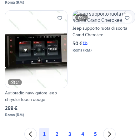
Roma
(
RM
)
6
Jeep supporto ruota di scorta
Grand Cherokee
50 €
Roma
(
RM
)
14
Autioradio navvigatore jeep
chrysler touch dodge
299 €
Roma
(
RM
)
1
2
3
4
5