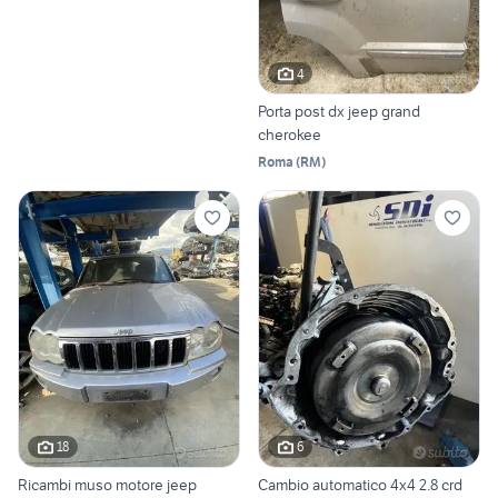
4
Porta post dx jeep grand
cherokee
Roma
(
RM
)
18
6
Ricambi muso motore jeep
Cambio automatico 4x4 2.8 crd