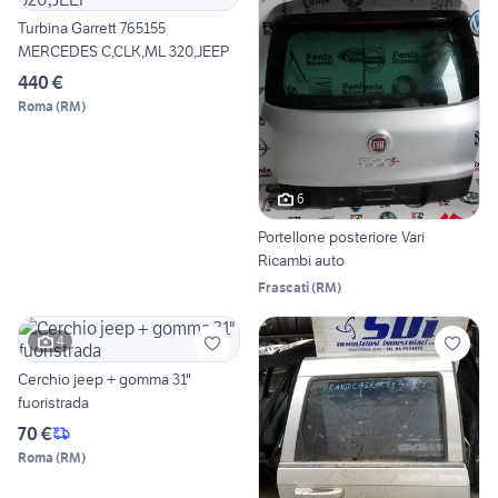
Turbina Garrett 765155
MERCEDES C,CLK,ML 320,JEEP
440 €
Roma
(
RM
)
6
Portellone posteriore Vari
Ricambi auto
Frascati
(
RM
)
4
Cerchio jeep + gomma 31"
fuoristrada
70 €
Roma
(
RM
)