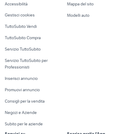
Accessibilità
Mappa del sito
Loft, mansarde e
Veicoli commerciali
altro
Gestisci cookies
Modelli auto
Case vacanza
TuttoSubito Vendi
Uffici e Locali
TuttoSubito Compra
commerciali
Servizio TuttoSubito
elettronica
per la casa e la
sports e hobby
Servizio TuttoSubito per
persona
Informatica
Animali
Professionisti
Arredamento e
Console e
Accessori per
Casalinghi
Inserisci annuncio
Videogiochi
animali
Elettrodomestici
Promuovi annuncio
Audio/Video
Musica e Film
Giardino e Fai da te
Consigli per la vendita
Fotografia
Libri e Riviste
Abbigliamento e
Negozi e Aziende
Telefonia
Strumenti Musicali
Accessori
Subito per le aziende
Sports
Tutto per i bambini
Seguici su
Scarica gratis l'App