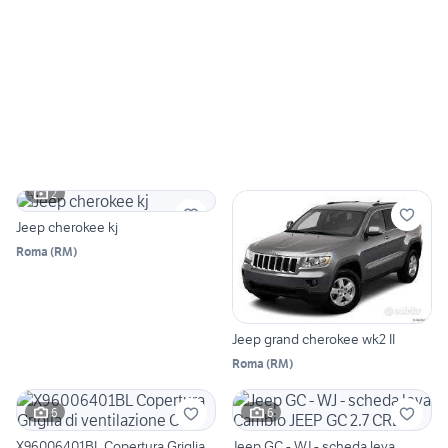
2
Jeep cherokee kj
Roma
(
RM
)
Jeep grand cherokee wk2 II
Roma
(
RM
)
6
6
X96006401BL Copertura Griglia
Jeep GC - WJ - scheda leva