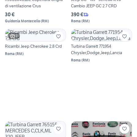
di ventilazione Crus
Cambio JEEP GC 2.7 CRD
30 €
390 €
Guidonia Montecelio
(
RM
)
Roma
(
RM
)
2
️Ricambi Jeep Cherokee 2.8 Crd ️
Turbina Garrett 771954
Chrysler,Dodge,Jeep,Lancia
Roma
(
RM
)
Roma
(
RM
)