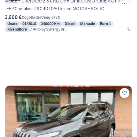
JEEP Cherokee 2.8 CRD DPF Limited MOTORE ROTTO
2.900 €
Cogollo del Cengio
(
VI
)
Usato
01/2010
240000 Km
Diesel
Manuale
Euro 4
Rivenditore
L' Auto By Synergy Srl