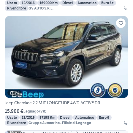
Usato
12/2016
169000 Km
Diesel
Automatico
Euro 6e
Rivenditore
GV AUTO S.R.L.
24
Jeep Cherokee 2.2 MJT LONGITUDE 4WD ACTIVE DR...
15.900 €
Legnago
(
VR
)
Usato
11/2019
97198 Km
Diesel
Automatico
Euro 6
Rivenditore
Gruppo Autotorino - Filiale di Legnago
14