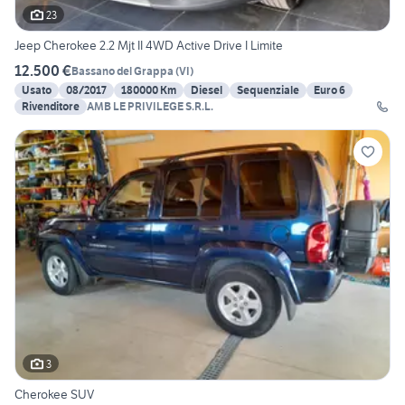
23
Jeep Cherokee 2.2 Mjt II 4WD Active Drive I Limite
12.500 €
Bassano del Grappa
(
VI
)
Usato
08/2017
180000 Km
Diesel
Sequenziale
Euro 6
Rivenditore
AMB LE PRIVILEGE S.R.L.
3
Cherokee SUV