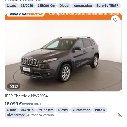
Usato
11/2019
115000 Km
Diesel
Automatico
Euro 6d-TEMP
10
JEEP Cherokee NW29954
16.099 €
Verona
(
VR
)
Usato
04/2018
79753 Km
Diesel
Automatico
Euro 6
Rivenditore
Autohero Verona