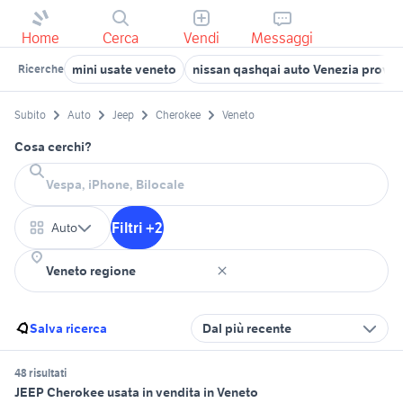
Home
Cerca
Vendi
Messaggi
mini usate veneto
nissan qashqai auto Venezia provin
Ricerche
Subito
Auto
Jeep
Cherokee
Veneto
Cosa cerchi?
Filtri +2
Auto
Salva ricerca
Dal più recente
48 risultati
JEEP Cherokee usata in vendita in Veneto