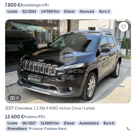
7.800 €
Bussolengo
(
VR
)
Usato
02/2004
147000 Km
Diesel
Manuale
Euro 3
15
JEEP Cherokee 2.2 Mjt II 4WD Active Drive I Limite
13.600 €
Padova
(
PD
)
Usato
08/2017
114000 Km
Diesel
Automatico
Euro 6
Rivenditore
Privacar Padova Nord