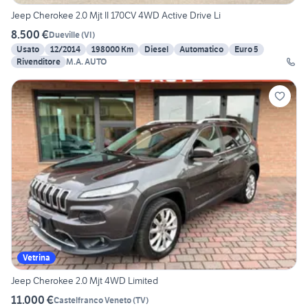
Jeep Cherokee 2.0 Mjt II 170CV 4WD Active Drive Li
8.500 €
Dueville
(
VI
)
Usato
12/2014
198000 Km
Diesel
Automatico
Euro 5
Rivenditore
M.A. AUTO
Vetrina
Jeep Cherokee 2.0 Mjt 4WD Limited
11.000 €
Castelfranco Veneto
(
TV
)