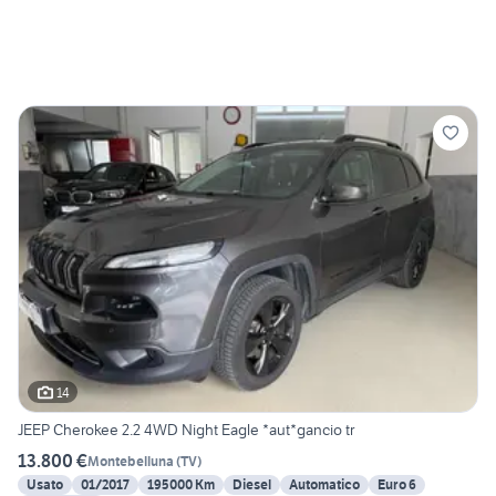
14
JEEP Cherokee 2.2 4WD Night Eagle *aut*gancio tr
13.800 €
Montebelluna
(
TV
)
Usato
01/2017
195000 Km
Diesel
Automatico
Euro 6