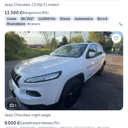
Jeep Cherokee 2.0 Mjt II Limited
13.500 €
Borgoricco
(
PD
)
Usato
08/2017
114000 Km
Diesel
Automatico
Euro 6
Rivenditore
Brocars
6
Jeep Cherokee night eagle
9.000 €
Castelfranco Veneto
(
TV
)