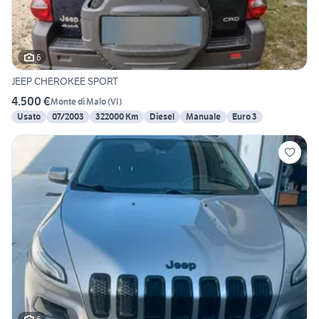
6
JEEP CHEROKEE SPORT
4.500 €
Monte di Malo
(
VI
)
Usato
07/2003
322000 Km
Diesel
Manuale
Euro 3