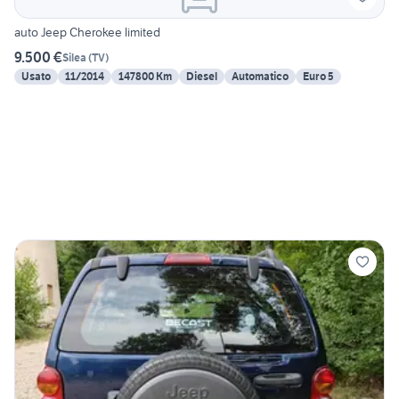
auto Jeep Cherokee limited
9.500 €
Silea
(
TV
)
Usato
11/2014
147800 Km
Diesel
Automatico
Euro 5