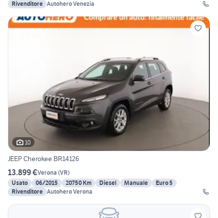
Rivenditore
Autohero Venezia
10
JEEP Cherokee BR14126
13.899 €
Verona
(
VR
)
Usato
06/2015
20750 Km
Diesel
Manuale
Euro 5
Rivenditore
Autohero Verona