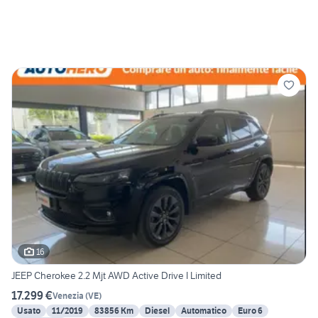
16
JEEP Cherokee 2.2 Mjt AWD Active Drive I Limited
17.299 €
Venezia
(
VE
)
Usato
11/2019
83856 Km
Diesel
Automatico
Euro 6