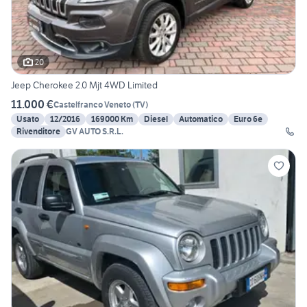
20
Jeep Cherokee 2.0 Mjt 4WD Limited
11.000 €
Castelfranco Veneto
(
TV
)
Usato
12/2016
169000 Km
Diesel
Automatico
Euro 6e
Rivenditore
GV AUTO S.R.L.