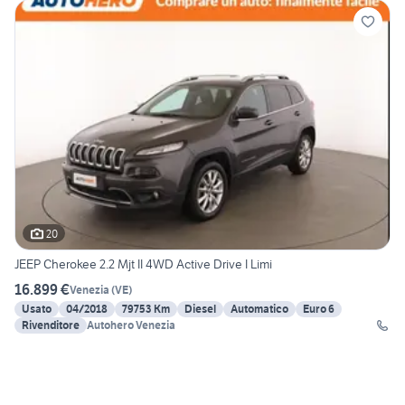
20
JEEP Cherokee 2.2 Mjt II 4WD Active Drive I Limi
16.899 €
Venezia
(
VE
)
Usato
04/2018
79753 Km
Diesel
Automatico
Euro 6
Rivenditore
Autohero Venezia