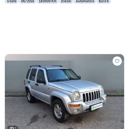
Usato
06/2016
180000 Km
Diesel
Automatico
Euro 6
7