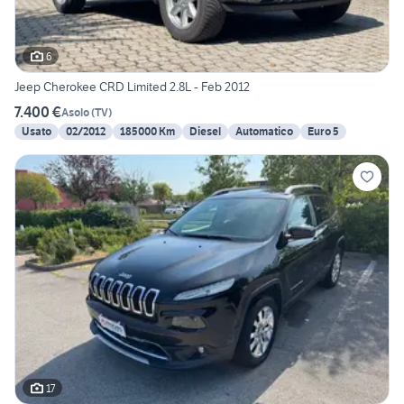
6
Jeep Cherokee CRD Limited 2.8L - Feb 2012
7.400 €
Asolo
(
TV
)
Usato
02/2012
185000 Km
Diesel
Automatico
Euro 5
17