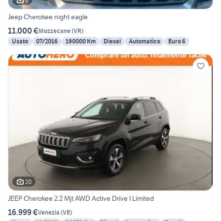
6
Jeep Cherokee night eagle
11.000 €
Mozzecane
(
VR
)
Usato
07/2016
190000 Km
Diesel
Automatico
Euro 6
20
JEEP Cherokee 2.2 Mjt AWD Active Drive I Limited
16.999 €
Venezia
(
VE
)