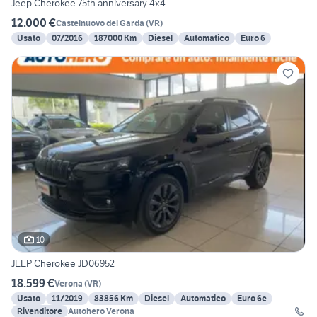
Jeep Cherokee 75th anniversary 4x4
12.000 €
Castelnuovo del Garda
(
VR
)
Usato
07/2016
187000 Km
Diesel
Automatico
Euro 6
10
JEEP Cherokee JD06952
18.599 €
Verona
(
VR
)
Usato
11/2019
83856 Km
Diesel
Automatico
Euro 6e
Rivenditore
Autohero Verona