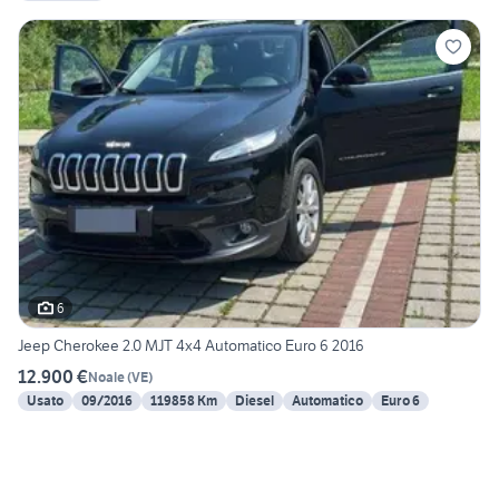
6
Jeep Cherokee 2.0 MJT 4x4 Automatico Euro 6 2016
12.900 €
Noale
(
VE
)
Usato
09/2016
119858 Km
Diesel
Automatico
Euro 6