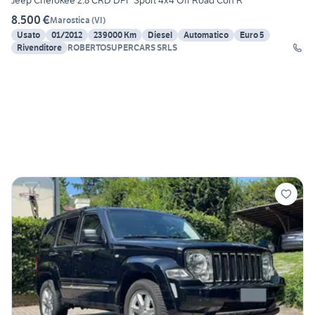
Jeep Cherokee 2.8 CRD DPF Sport 4x4 Off Road Con R
8.500 €
Marostica
(
VI
)
Usato
01/2012
239000 Km
Diesel
Automatico
Euro 5
Rivenditore
ROBERTOSUPERCARS SRLS