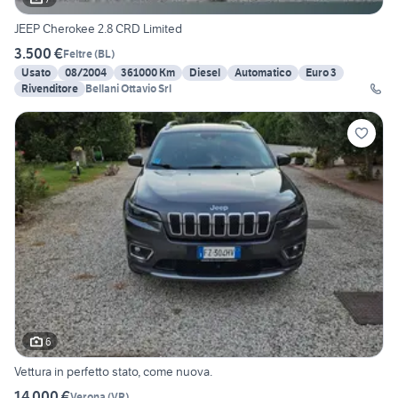
JEEP Cherokee 2.8 CRD Limited
3.500 €
Feltre
(
BL
)
Usato
08/2004
361000 Km
Diesel
Automatico
Euro 3
Rivenditore
Bellani Ottavio Srl
6
Vettura in perfetto stato, come nuova.
14.000 €
Verona
(
VR
)