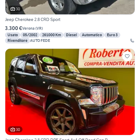
30
Jeep Cherokee 2.8 CRD Sport
3.300 €
Verona
(
VR
)
Usato
05/2002
261000 Km
Diesel
Automatico
Euro 3
Rivenditore
AUTO FEDE
30