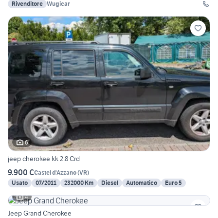
Rivenditore
Wugicar
6
jeep cherokee kk 2.8 Crd
9.900 €
Castel d'Azzano
(
VR
)
Usato
07/2011
232000 Km
Diesel
Automatico
Euro 5
4
Jeep Grand Cherokee