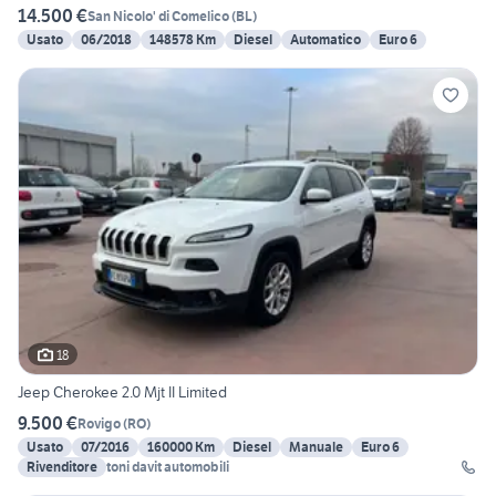
14.500 €
San Nicolo' di Comelico
(
BL
)
Usato
06/2018
148578 Km
Diesel
Automatico
Euro 6
18
Jeep Cherokee 2.0 Mjt II Limited
9.500 €
Rovigo
(
RO
)
Usato
07/2016
160000 Km
Diesel
Manuale
Euro 6
Rivenditore
toni davit automobili