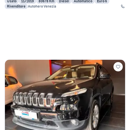
Usato
11/2019
80678 Km
Diesel
Automatico
Euro 6
Rivenditore
Autohero Venezia