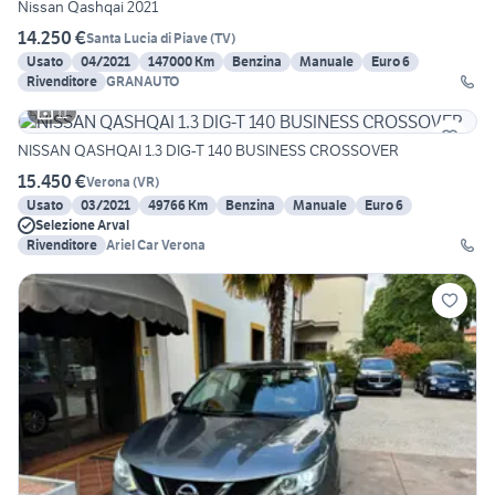
Nissan Qashqai 2021
14.250 €
Santa Lucia di Piave
(
TV
)
Usato
04/2021
147000 Km
Benzina
Manuale
Euro 6
Rivenditore
GRANAUTO
11
NISSAN QASHQAI 1.3 DIG-T 140 BUSINESS CROSSOVER
15.450 €
Verona
(
VR
)
Usato
03/2021
49766 Km
Benzina
Manuale
Euro 6
Selezione Arval
Rivenditore
Ariel Car Verona