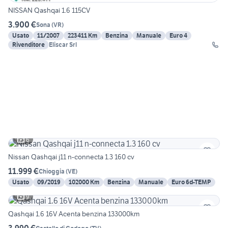
NISSAN Qashqai 1.6 115CV
3.900 €
Sona
(
VR
)
Usato
11/2007
223411 Km
Benzina
Manuale
Euro 4
Rivenditore
Eliscar Srl
6
Nissan Qashqai j11 n-connecta 1.3 160 cv
11.999 €
Chioggia
(
VE
)
Usato
09/2019
102000 Km
Benzina
Manuale
Euro 6d-TEMP
9
Qashqai 1.6 16V Acenta benzina 133000km