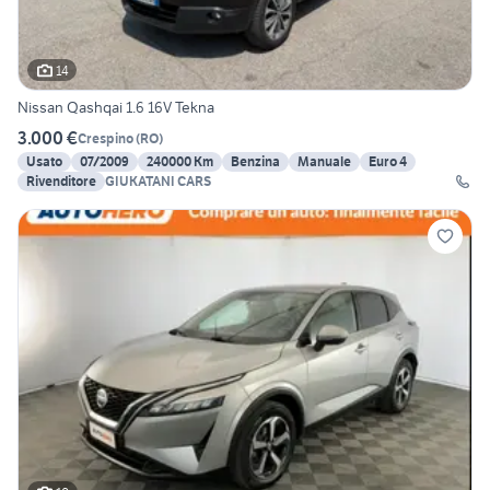
14
Nissan Qashqai 1.6 16V Tekna
3.000 €
Crespino
(
RO
)
Usato
07/2009
240000 Km
Benzina
Manuale
Euro 4
Rivenditore
GIUKATANI CARS