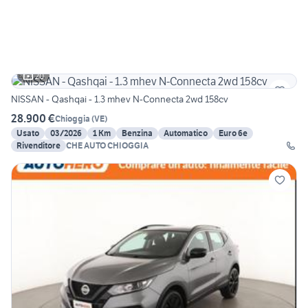
20
NISSAN - Qashqai - 1.3 mhev N-Connecta 2wd 158cv
28.900 €
Chioggia
(
VE
)
Usato
03/2026
1 Km
Benzina
Automatico
Euro 6e
Rivenditore
CHE AUTO CHIOGGIA