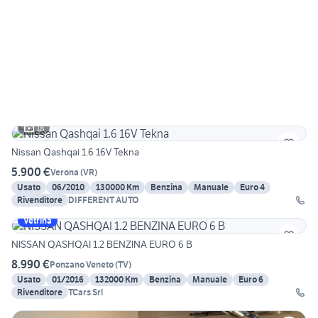
18
Nissan Qashqai 1.6 16V Tekna
5.900 €
Verona
(
VR
)
Usato
06/2010
130000 Km
Benzina
Manuale
Euro 4
Rivenditore
DIFFERENT AUTO
Vetrina
NISSAN QASHQAI 1.2 BENZINA EURO 6 B
8.990 €
Ponzano Veneto
(
TV
)
Usato
01/2016
132000 Km
Benzina
Manuale
Euro 6
Rivenditore
TCars Srl