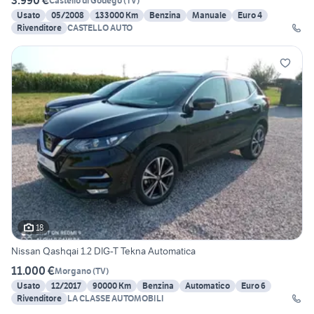
3.990 €
Castello di Godego
(
TV
)
Usato
05/2008
133000 Km
Benzina
Manuale
Euro 4
Rivenditore
CASTELLO AUTO
18
Nissan Qashqai 1.2 DIG-T Tekna Automatica
11.000 €
Morgano
(
TV
)
Usato
12/2017
90000 Km
Benzina
Automatico
Euro 6
Rivenditore
LA CLASSE AUTOMOBILI