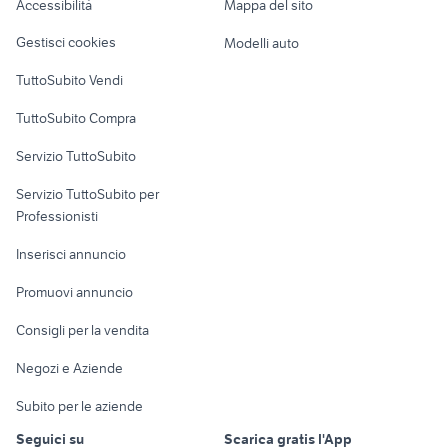
Accessibilità
Mappa del sito
Loft, mansarde e
Veicoli commerciali
altro
Gestisci cookies
Modelli auto
Case vacanza
TuttoSubito Vendi
Uffici e Locali
TuttoSubito Compra
commerciali
Servizio TuttoSubito
elettronica
per la casa e la
sports e hobby
Servizio TuttoSubito per
persona
Informatica
Animali
Professionisti
Arredamento e
Console e
Accessori per
Casalinghi
Inserisci annuncio
Videogiochi
animali
Elettrodomestici
Promuovi annuncio
Audio/Video
Musica e Film
Giardino e Fai da te
Consigli per la vendita
Fotografia
Libri e Riviste
Abbigliamento e
Negozi e Aziende
Telefonia
Strumenti Musicali
Accessori
Subito per le aziende
Sports
Tutto per i bambini
Seguici su
Scarica gratis l'App