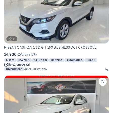
11
NISSAN QASHQAI 1.3 DIG-T 160 BUSINESS DCT CROSSOVE
14.900 €
Verona
(
VR
)
Usato
05/2021
81792 Km
Benzina
Automatico
Euro 6
Selezione Arval
Rivenditore
Ariel Car Verona