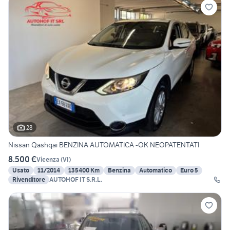
28
Nissan Qashqai BENZINA AUTOMATICA -OK NEOPATENTATI
8.500 €
Vicenza
(
VI
)
Usato
11/2014
135400 Km
Benzina
Automatico
Euro 5
Rivenditore
AUTOHOF IT S.R.L.