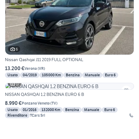
6
Nissan Qashqai J11 2019 FULL OPTIONAL
13.200 €
Verona
(
VR
)
Usato
04/2019
105000 Km
Benzina
Manuale
Euro 6
11
NISSAN QASHQAI 1.2 BENZINA EURO 6 B
8.990 €
Ponzano Veneto
(
TV
)
Usato
01/2016
132000 Km
Benzina
Manuale
Euro 6
Rivenditore
TCars Srl