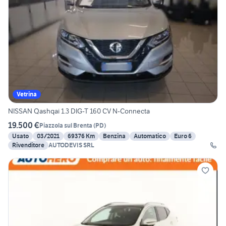
Vetrina
NISSAN Qashqai 1.3 DIG-T 160 CV N-Connecta
19.500 €
Piazzola sul Brenta
(
PD
)
Usato
03/2021
69376 Km
Benzina
Automatico
Euro 6
Rivenditore
AUTODEVIS SRL