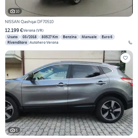
10
NISSAN Qashqai DF70510
12.199 €
Verona
(
VR
)
Usato
03/2018
80527 Km
Benzina
Manuale
Euro 6
Rivenditore
Autohero Verona
6