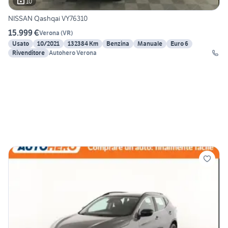
10
NISSAN Qashqai VY76310
15.999 €
Verona
(
VR
)
Usato
10/2021
132384 Km
Benzina
Manuale
Euro 6
Rivenditore
Autohero Verona