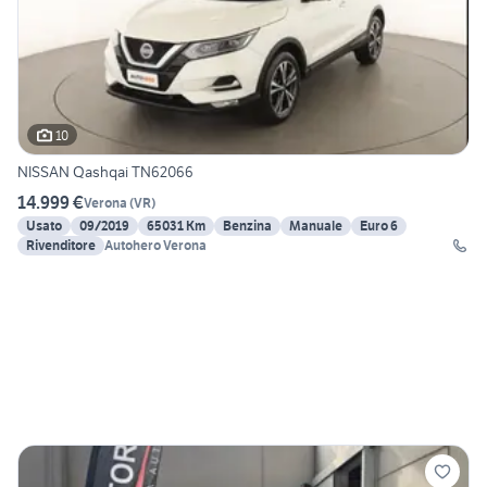
10
NISSAN Qashqai TN62066
14.999 €
Verona
(
VR
)
Usato
09/2019
65031 Km
Benzina
Manuale
Euro 6
Rivenditore
Autohero Verona