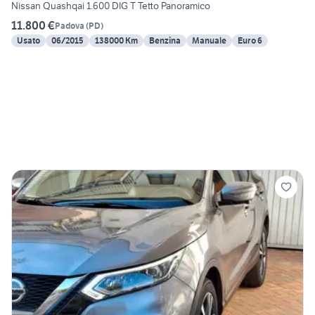
Nissan Quashqai 1.600 DIG T Tetto Panoramico
11.800 €
Padova
(
PD
)
Usato
06/2015
138000 Km
Benzina
Manuale
Euro 6