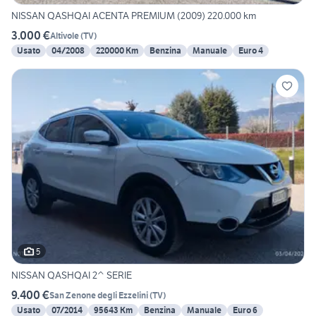
NISSAN QASHQAI ACENTA PREMIUM (2009) 220.000 km
3.000 €
Altivole
(
TV
)
Usato
04/2008
220000 Km
Benzina
Manuale
Euro 4
5
NISSAN QASHQAI 2^ SERIE
9.400 €
San Zenone degli Ezzelini
(
TV
)
Usato
07/2014
95643 Km
Benzina
Manuale
Euro 6