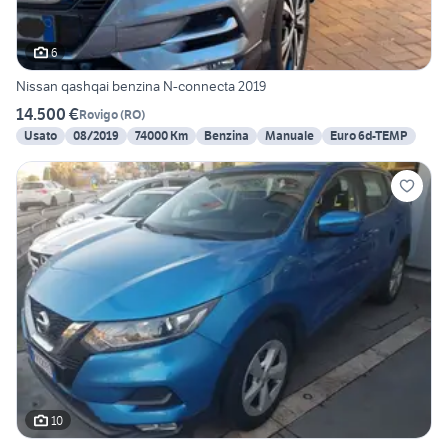
6
Nissan qashqai benzina N-connecta 2019
14.500 €
Rovigo
(
RO
)
Usato
08/2019
74000 Km
Benzina
Manuale
Euro 6d-TEMP
10