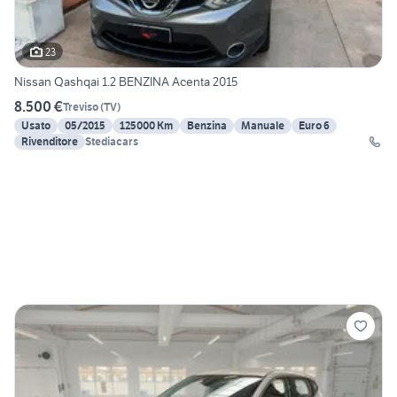
23
Nissan Qashqai 1.2 BENZINA Acenta 2015
8.500 €
Treviso
(
TV
)
Usato
05/2015
125000 Km
Benzina
Manuale
Euro 6
Rivenditore
Stediacars