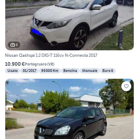
6
Nissan Qashqai 1.2 DIG-T 116cv N-Connecta 2017
10.900 €
Portogruaro
(
VE
)
Usato
01/2017
95000 Km
Benzina
Manuale
Euro 6