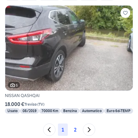
6
NISSAN QASHQAI
18.000 €
Treviso
(
TV
)
Usato
08/2019
70000 Km
Benzina
Automatico
Euro 6d-TEMP
1
2