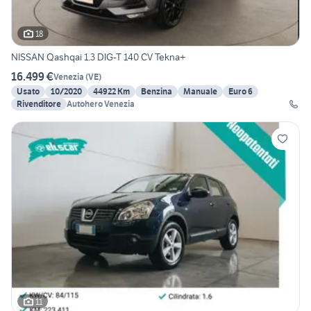
18
NISSAN Qashqai 1.3 DIG-T 140 CV Tekna+
16.499 €
Venezia
(
VE
)
Usato
10/2020
44922 Km
Benzina
Manuale
Euro 6
Rivenditore
Autohero Venezia
11