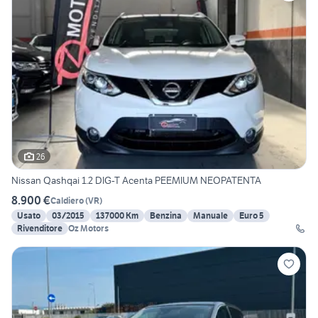
26
Nissan Qashqai 1.2 DIG-T Acenta PEEMIUM NEOPATENTA
8.900 €
Caldiero
(
VR
)
Usato
03/2015
137000 Km
Benzina
Manuale
Euro 5
Rivenditore
Oz Motors