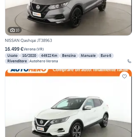
10
NISSAN Qashqai JT38963
16.499 €
Verona
(
VR
)
Usato
10/2020
44922 Km
Benzina
Manuale
Euro 6
Rivenditore
Autohero Verona