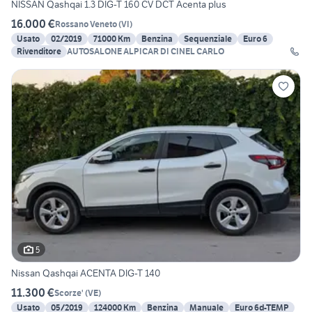
NISSAN Qashqai 1.3 DIG-T 160 CV DCT Acenta plus
16.000 €
Rossano Veneto
(
VI
)
Usato
02/2019
71000 Km
Benzina
Sequenziale
Euro 6
Rivenditore
AUTOSALONE ALPICAR DI CINEL CARLO
5
Nissan Qashqai ACENTA DIG-T 140
11.300 €
Scorze'
(
VE
)
Usato
05/2019
124000 Km
Benzina
Manuale
Euro 6d-TEMP