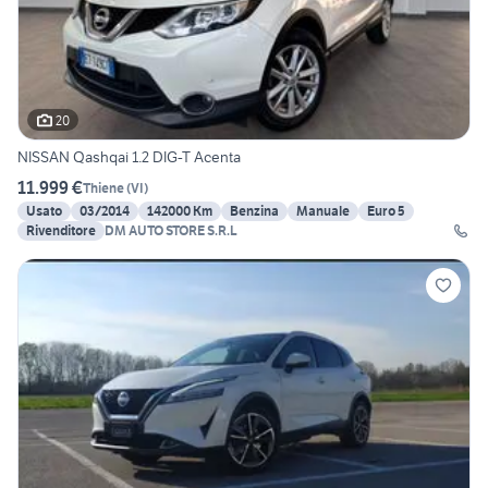
20
NISSAN Qashqai 1.2 DIG-T Acenta
11.999 €
Thiene
(
VI
)
Usato
03/2014
142000 Km
Benzina
Manuale
Euro 5
Rivenditore
DM AUTO STORE S.R.L