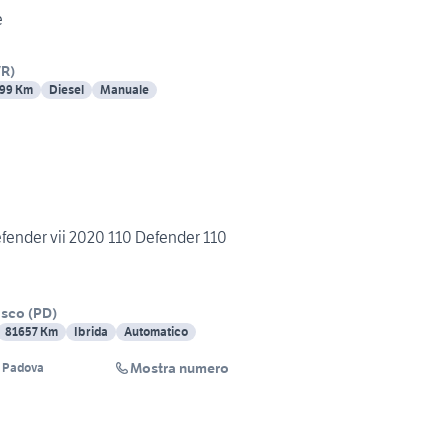
e
VR
)
99 Km
Diesel
Manuale
ender vii 2020 110 Defender 110
osco
(
PD
)
81657 Km
Ibrida
Automatico
Mostra numero
x Padova