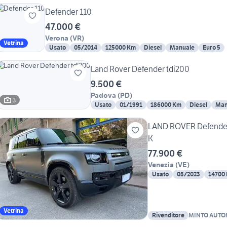
Defender 110
47.000 €
Verona
(
VR
)
Vetrina
Usato
05/2014
125000 Km
Diesel
Manuale
Euro 5
Land Rover Defender tdi200
9.500 €
Padova
(
PD
)
3
Usato
01/1991
186000 Km
Diesel
Man
LAND ROVER Defender
K
77.900 €
Venezia
(
VE
)
Usato
05/2023
14700
Vetrina
Rivenditore
MINTO AUTO