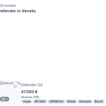
28 risultati
efender in Veneto
Defender 110
47.000 €
Verona
(
VR
)
6
Usato
05/2014
125000 Km
Diesel
Manuale
Euro 5