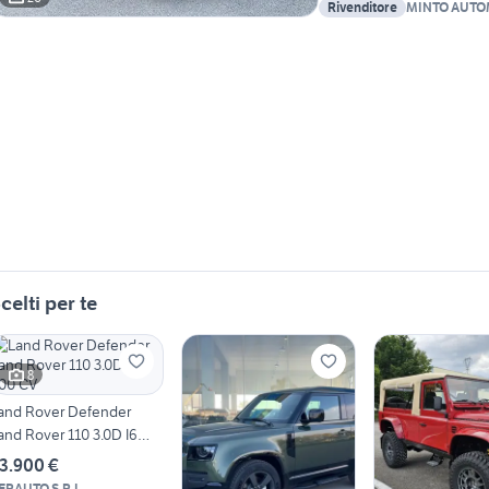
Rivenditore
MINTO AUTO
celti per te
8
and Rover Defender
and Rover 110 3.0D I6
00 CV
3.900 €
ERAUTO S.R.L.