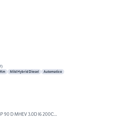
V
)
 Km
Mild Hybrid Diesel
Automatico
P 90 D MHEV 3.0D I6 200C...