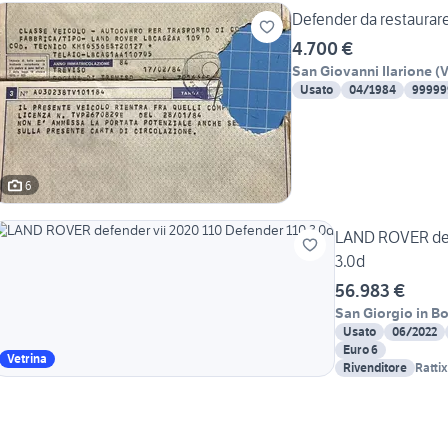
Defender da restaurar
4.700 €
San Giovanni Ilarione
(
Usato
04/1984
99999
6
LAND ROVER def
3.0d
56.983 €
San Giorgio in B
Usato
06/2022
Euro 6
Vetrina
Rivenditore
Ratti