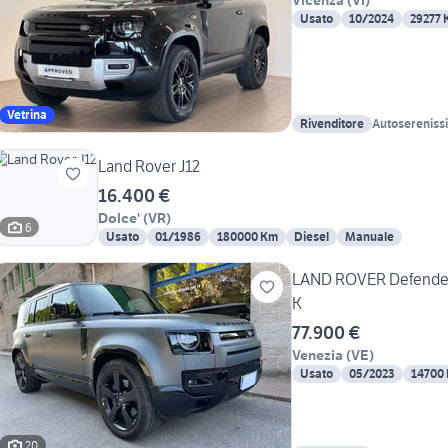
Vicenza
(
VI
)
Usato
10/2024
29277
Vetrina
Rivenditore
Autoserenissi
Land Rover J12
16.400 €
Dolce'
(
VR
)
6
Usato
01/1986
180000 Km
Diesel
Manuale
LAND ROVER Defender
K
77.900 €
Venezia
(
VE
)
Usato
05/2023
14700
20