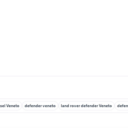
esel Veneto
defender veneto
land rover defender Veneto
defen