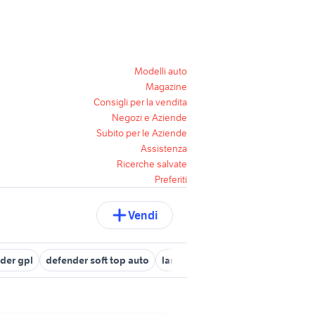
Modelli auto
Magazine
Consigli per la vendita
Negozi e Aziende
Subito per le Aziende
Assistenza
Ricerche salvate
Preferiti
Vendi
der gpl
defender soft top auto
land rover defender Lazio
defe