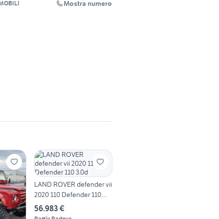
Mostra numero
MOBILI
LAND ROVER defender vii
2020 110 Defender 110
3.0d
56.983 €
Rattix Padova