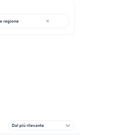
Dal più rilevante