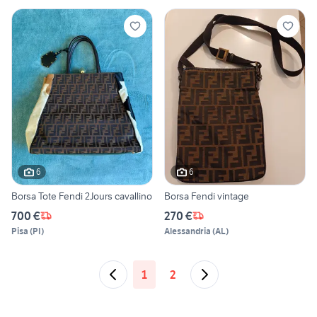
6
6
Borsa Tote Fendi 2Jours cavallino
Borsa Fendi vintage
700 €
270 €
Pisa
(
PI
)
Alessandria
(
AL
)
1
2