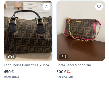
6
5
Fendi Borsa Bauletto FF Zucca
Borsa Fendi Monogram
450 €
500 €
Roma
(
RM
)
Corsico
(
MI
)