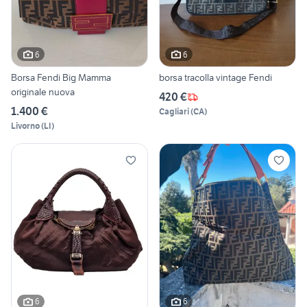
6
6
Borsa Fendi Big Mamma
borsa tracolla vintage Fendi
originale nuova
420 €
1.400 €
Cagliari
(
CA
)
Livorno
(
LI
)
6
6