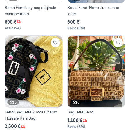
Borsa Fendi spy bag originale
Borsa Fendi Hobo Zucca mod
marrone moro
large
690 €
500 €
Azzio
(
VA
)
Roma
(
RM
)
3
6
Fendi Baguette Zucca Ricamo
Baguette Fendi
Floreale Rara Bag
1.100 €
2.500 €
Roma
(
RM
)