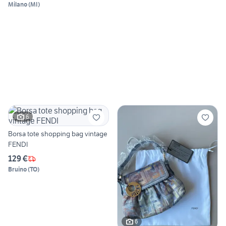
Milano
(
MI
)
6
Borsa tote shopping bag vintage
FENDI
129 €
Bruino
(
TO
)
6