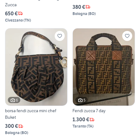
Zucca
380 €
650 €
Bologna
(
BO
)
Civezzano
(
TN
)
6
5
borsa fendi zucca mini chef
Fendi zucca 7 day
Buket
1.300 €
300 €
Taranto
(
TA
)
Bologna
(
BO
)