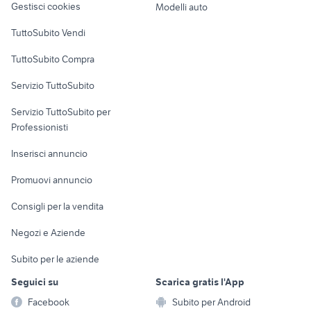
Gestisci cookies
Modelli auto
gomme trial
scritta panda 4x4
Case vacanza
TuttoSubito Vendi
Uffici e Locali
TuttoSubito Compra
commerciali
Servizio TuttoSubito
elettronica
per la casa e la
sports e hobby
Servizio TuttoSubito per
persona
Informatica
Animali
Professionisti
Arredamento e
Console e
Accessori per
Casalinghi
Inserisci annuncio
Videogiochi
animali
Elettrodomestici
Promuovi annuncio
Audio/Video
Musica e Film
Giardino e Fai da te
Consigli per la vendita
Fotografia
Libri e Riviste
Abbigliamento e
Negozi e Aziende
Telefonia
Strumenti Musicali
Accessori
Subito per le aziende
Sports
Tutto per i bambini
Seguici su
Scarica gratis l'App
Biciclette
Facebook
Subito per Android