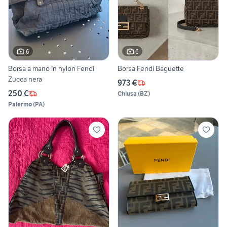
6
6
Borsa a mano in nylon Fendi
Borsa Fendi Baguette
Zucca nera
973 €
250 €
Chiusa
(
BZ
)
Palermo
(
PA
)