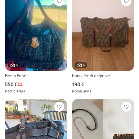
6
6
Borsa Fendi
borsa fendi originale
550 €
190 €
Portici
(
NA
)
Roma
(
RM
)