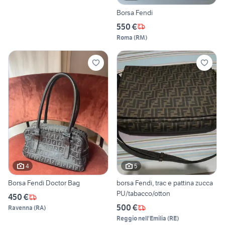
Borsa Fendi
550 €
Roma
(
RM
)
4
5
Borsa Fendi Doctor Bag
borsa Fendi, trac e pattina zucca
PU/tabacco/otton
450 €
500 €
Ravenna
(
RA
)
Reggio nell'Emilia
(
RE
)