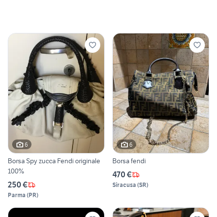
6
6
Borsa Spy zucca Fendi originale
Borsa fendi
100%
470 €
250 €
Siracusa
(
SR
)
Parma
(
PR
)