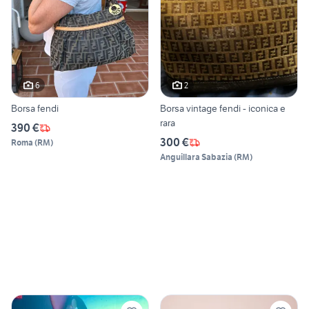
6
2
Borsa fendi
Borsa vintage fendi - iconica e
rara
390 €
300 €
Roma
(
RM
)
Anguillara Sabazia
(
RM
)