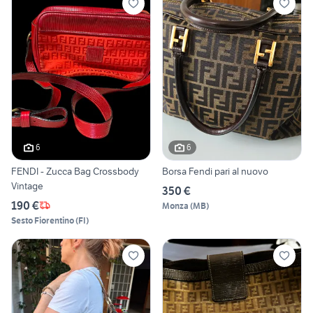
6
6
FENDI - Zucca Bag Crossbody
Borsa Fendi pari al nuovo
Vintage
350 €
190 €
Monza
(
MB
)
Sesto Fiorentino
(
FI
)