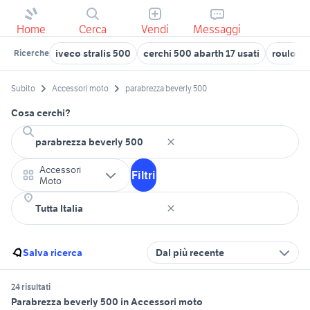
Home
Cerca
Vendi
Messaggi
iveco stralis 500
cerchi 500 abarth 17 usati
roulotte
Ricerche
Subito
Accessori moto
parabrezza beverly 500
Cosa cerchi?
Accessori
Filtri
Moto
Salva ricerca
Dal più recente
24 risultati
Parabrezza beverly 500 in Accessori moto