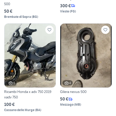
500
300 €
50 €
Vieste
(
FG
)
Brembate di Sopra
(
BG
)
8
4
Ricambi Honda x adv 750 2019
Gilera nexus 500
xadv 750
50 €
100 €
Mezzago
(
MB
)
Cassano delle Murge
(
BA
)