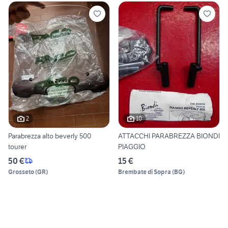
2
10
Parabrezza alto beverly 500
ATTACCHI PARABREZZA BIONDI
tourer
PIAGGIO
50 €
15 €
Grosseto
(
GR
)
Brembate di Sopra
(
BG
)