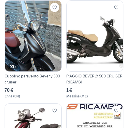
2
Cupolino paravento Beverly 500
PIAGGIO BEVERLY 500 CRUISER
cruiser
RICAMBI
70 €
1 €
Enna
(
EN
)
Messina
(
ME
)