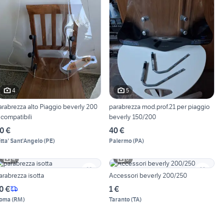
4
5
arabrezza alto Piaggio beverly 200
parabrezza mod.prof.21 per piaggio
 compatibili
beverly 150/200
0 €
40 €
itta' Sant'Angelo
(
PE
)
Palermo
(
PA
)
4
6
arabrezza isotta
Accessori beverly 200/250
0 €
1 €
oma
(
RM
)
Taranto
(
TA
)