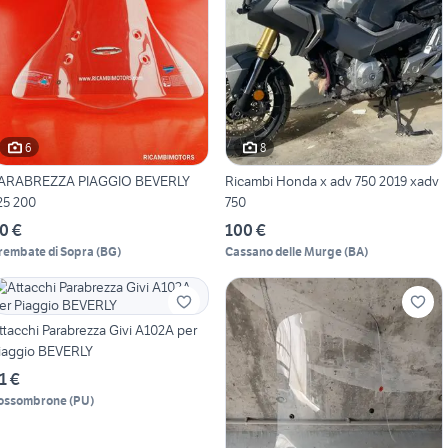
6
8
ARABREZZA PIAGGIO BEVERLY
Ricambi Honda x adv 750 2019 xadv
25 200
750
0 €
100 €
rembate di Sopra
(
BG
)
Cassano delle Murge
(
BA
)
ttacchi Parabrezza Givi A102A per
iaggio BEVERLY
1 €
ossombrone
(
PU
)