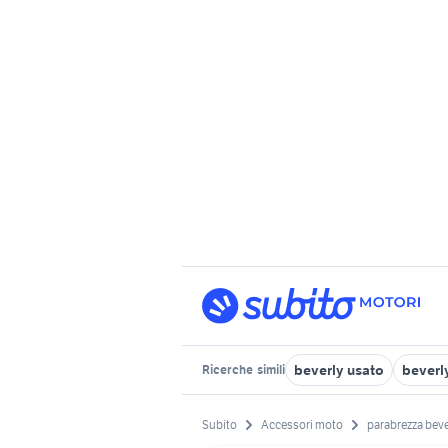
beverly usato
beverl
Ricerche
simili
Subito
Accessori moto
parabrezza beve