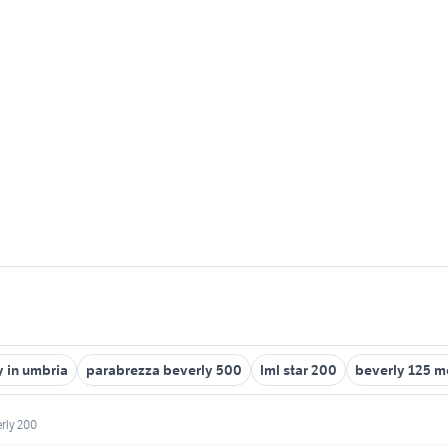
y in umbria
parabrezza beverly 500
lml star 200
beverly 125 m
rly 200