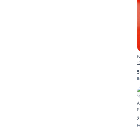
P
1
5
B
A
P
2
F