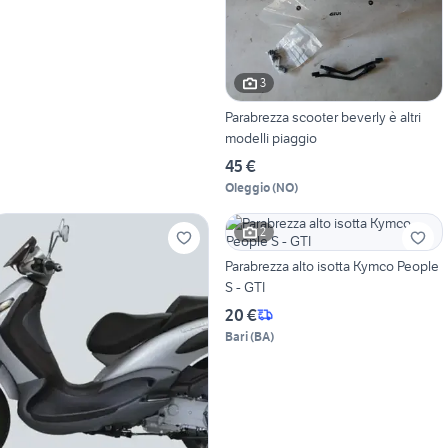
3
Parabrezza scooter beverly è altri
modelli piaggio
45 €
Oleggio
(
NO
)
2
Parabrezza alto isotta Kymco People
S - GTI
20 €
Bari
(
BA
)