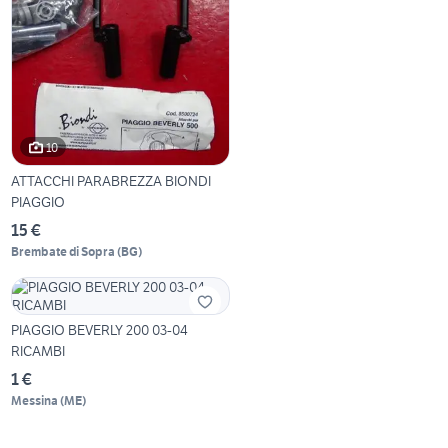
10
ATTACCHI PARABREZZA BIONDI
PIAGGIO
15 €
Brembate di Sopra
(
BG
)
PIAGGIO BEVERLY 200 03-04
RICAMBI
1 €
Messina
(
ME
)