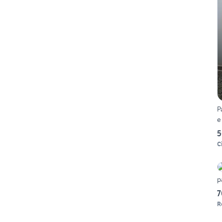
P
e
5
C
p
7
R