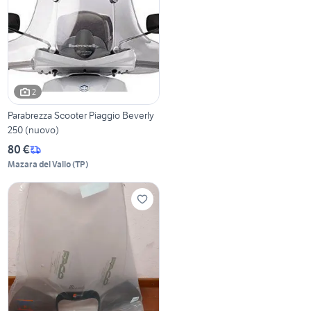
2
Parabrezza Scooter Piaggio Beverly
250 (nuovo)
80 €
Mazara del Vallo
(
TP
)