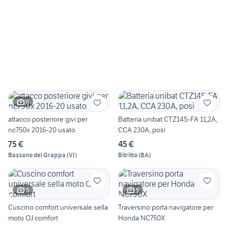
6
attacco posteriore givi per
Batteria unibat CTZ14S-FA 11,2A,
nc750x 2016-20 usato
CCA 230A, posi
75 €
45 €
Bassano del Grappa
(
VI
)
Bitritto
(
BA
)
5
5
Cuscino comfort universale sella
Traversino porta navigatore per
moto OJ comfort
Honda NC750X