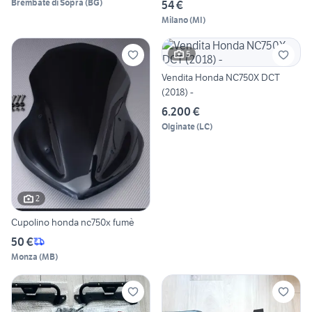
Brembate di Sopra
(
BG
)
54 €
Milano
(
MI
)
5
Vendita Honda NC750X DCT
(2018) -
6.200 €
Olginate
(
LC
)
2
Cupolino honda nc750x fumè
50 €
Monza
(
MB
)