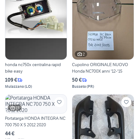
2
honda nc750x centralina rapid
Cupolino ORIGINALE NUOVO
bike easy
Honda NC700X anni '12-'15
109 €
50 €
Mulazzano
(
LO
)
Busseto
(
PR
)
13
Portatarga HONDA INTEGRA NC
700 750 X S 2012 2020
44 €