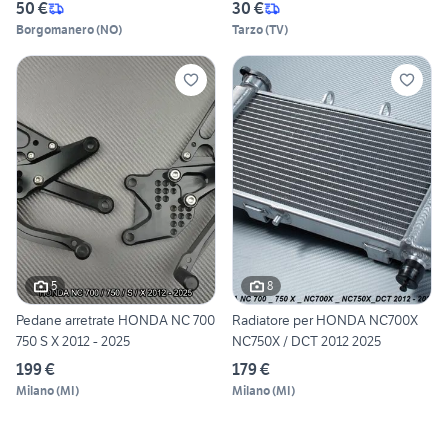
50 €
30 €
Borgomanero
(
NO
)
Tarzo
(
TV
)
5
8
Pedane arretrate HONDA NC 700
Radiatore per HONDA NC700X
750 S X 2012 - 2025
NC750X / DCT 2012 2025
199 €
179 €
Milano
(
MI
)
Milano
(
MI
)