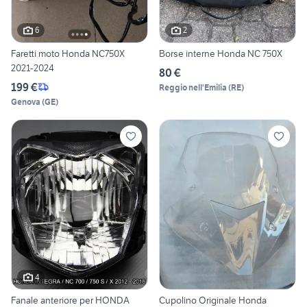
6
2
Faretti moto Honda NC750X
Borse interne Honda NC 750X
2021-2024
80 €
199 €
Reggio nell'Emilia
(
RE
)
Genova
(
GE
)
4
Fanale anteriore per HONDA
Cupolino Originale Honda