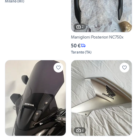
Milano
(
MI
)
2
Maniglioni Posteriori NC750x
50 €
Taranto
(
TA
)
4