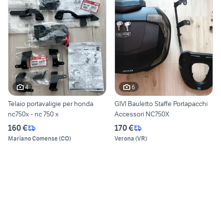
4
6
Telaio portavaligie per honda
GIVI Bauletto Staffe Portapacchi
nc750x - nc 750 x
Accessori NC750X
160 €
170 €
Mariano Comense
(
CO
)
Verona
(
VR
)