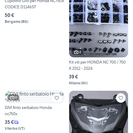
Cupolino GIVI per Honda NC750X
CODICE D1146ST
50 €
Bergamo
(
BG
)
8
Kit viti per HONDA NC 700 / 750
X 2012 - 2024
39 €
Milano
(
MI
)
6
GIVI finto serbatoio Honda
nc750x
35 €
Viterbo
(
VT
)