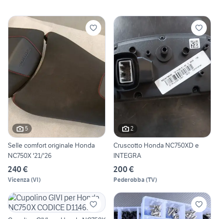
5
2
Selle comfort originale Honda
Cruscotto Honda NC750XD e
NC750X '21/'26
INTEGRA
240 €
200 €
Vicenza
(
VI
)
Pederobba
(
TV
)