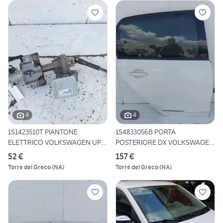
4
4
1S1423510T PIANTONE
1S4833056B PORTA
ELETTRICO VOLKSWAGEN UP!
POSTERIORE DX VOLKSWAGEN
(12)
UP! (12)
52 €
157 €
Torre del Greco
(
NA
)
Torre del Greco
(
NA
)