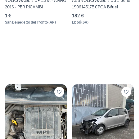
VOLKSWAGEN UP 1.0 M - ANNO
ABS VOLKSWAGEN Up 1° Serie
2016 - PER RICAMBI
1S0614517E CPGA Bifuel
1 €
182 €
San Benedetto del Tronto
(
AP
)
Eboli
(
SA
)