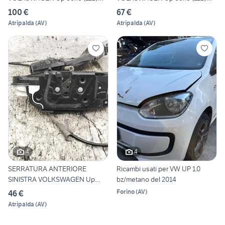
1S0937090F
1S09190
100 €
67 €
Atripalda
(
AV
)
Atripalda
(
AV
)
4
4
SERRATURA ANTERIORE
Ricambi usati per VW UP 1.0
SINISTRA VOLKSWAGEN Up
bz/metano del 2014
Serie (
Forino
(
AV
)
46 €
Atripalda
(
AV
)