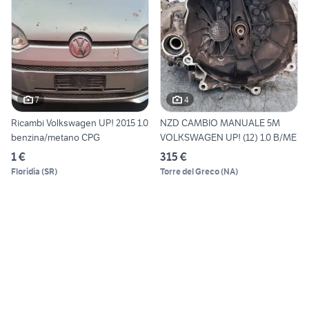
7
4
Ricambi Volkswagen UP! 2015 1.0
NZD CAMBIO MANUALE 5M
benzina/metano CPG
VOLKSWAGEN UP! (12) 1.0 B/ME
1 €
315 €
Floridia
(
SR
)
Torre del Greco
(
NA
)