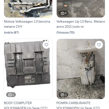
8
Motore Volkswagen 1.0 benzina
Volkswagen Up 1.0 Benz. Metano
metano CHY
anno 2013 (solo ric
Andria
(
BT
)
Chivasso
(
TO
)
3
5
BODY COMPUTER
POMPA CARBURANTE
VOLKSWAGEN Up Serie (122)
VOLKSWAGEN Up Serie (122)