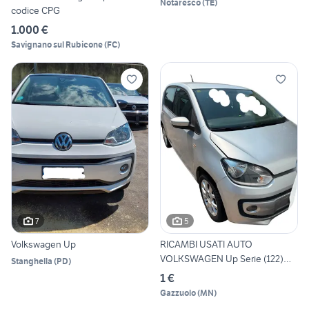
Notaresco
(
TE
)
codice CPG
1.000 €
Savignano sul Rubicone
(
FC
)
7
5
Volkswagen Up
RICAMBI USATI AUTO
VOLKSWAGEN Up Serie (122)
Stanghella
(
PD
)
(16>)
1 €
Gazzuolo
(
MN
)