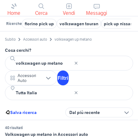
Home
Cerca
Vendi
Messaggi
fiorino pick up
volkswagen touran
pick up nissan n
Ricerche
Subito
Accessori auto
volkswagen up metano
Cosa cerchi?
Accessori
Filtri
Auto
Salva ricerca
Dal più recente
40 risultati
Volkswagen up metano in Accessori auto