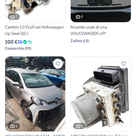
2
6
Cambio 1.0 EcoFuel Volkswagen
Ricambi usati di una
Up Seat QCJ
VOLKSWAGEN UP!
Zollino
(
LE
)
300 €
Comacchio
(
FE
)
5
5