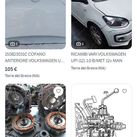
4
4
1S0823031C COFANO
RICAMBI VARI VOLKSWAGEN
ANTERIORE VOLKSWAGEN UP!
UP! (12) 1.0 B/MET 12v MAN
(12) 1.
Torre del Greco
(
NA
)
105 €
Torre del Greco
(
NA
)