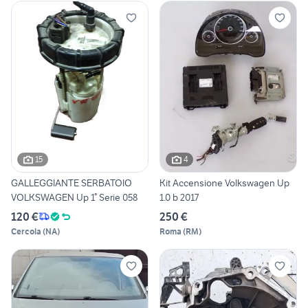
15
4
GALLEGGIANTE SERBATOIO
Kit Accensione Volkswagen Up
VOLKSWAGEN Up 1° Serie 058
1.0 b 2017
120 €
250 €
Cercola
(
NA
)
Roma
(
RM
)