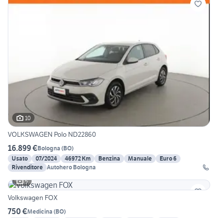
10
VOLKSWAGEN Polo ND22860
16.899 €
Bologna
(
BO
)
Usato
07/2024
46972 Km
Benzina
Manuale
Euro 6
Rivenditore
Autohero Bologna
5
Volkswagen FOX
750 €
Medicina
(
BO
)