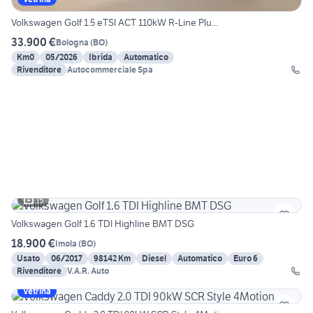
Volkswagen Golf 1.5 eTSI ACT 110kW R-Line Plu...
33.900 €
Bologna
(
BO
)
Km0
05/2026
Ibrida
Automatico
Rivenditore
Autocommerciale Spa
15
Volkswagen Golf 1.6 TDI Highline BMT DSG
18.900 €
Imola
(
BO
)
Usato
06/2017
98142 Km
Diesel
Automatico
Euro 6
Rivenditore
V.A.R. Auto
Vetrina