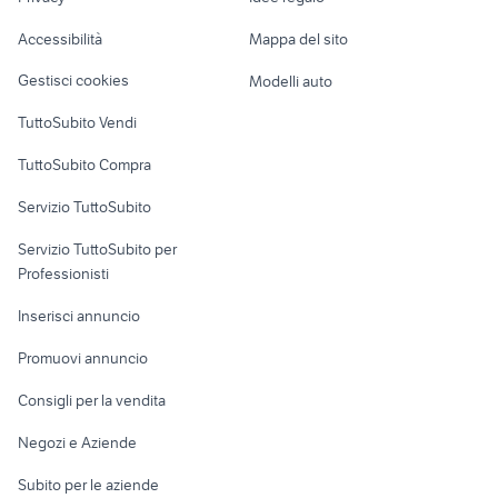
Garage e box
provincia
Caravan e Camper
volkswagen auto
Accessibilità
Mappa del sito
zx10r 2004
roulotte tedesche
Loft, mansarde e
Bologna
Veicoli commerciali
altro
Gestisci cookies
Modelli auto
Case vacanza
TuttoSubito Vendi
Uffici e Locali
TuttoSubito Compra
commerciali
Servizio TuttoSubito
elettronica
per la casa e la
sports e hobby
Servizio TuttoSubito per
persona
Informatica
Animali
Professionisti
Arredamento e
Console e
Accessori per
Casalinghi
Inserisci annuncio
Videogiochi
animali
Elettrodomestici
Promuovi annuncio
Audio/Video
Musica e Film
Giardino e Fai da te
Consigli per la vendita
Fotografia
Libri e Riviste
Abbigliamento e
Negozi e Aziende
Telefonia
Strumenti Musicali
Accessori
Subito per le aziende
Sports