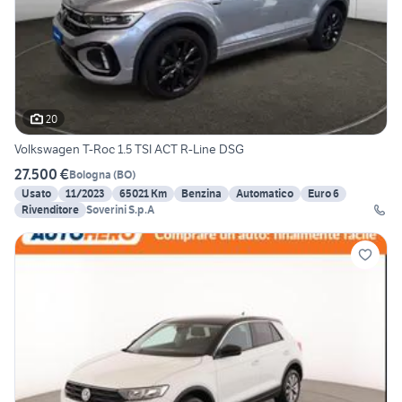
20
Volkswagen T-Roc 1.5 TSI ACT R-Line DSG
27.500 €
Bologna
(
BO
)
Usato
11/2023
65021 Km
Benzina
Automatico
Euro 6
Rivenditore
Soverini S.p.A