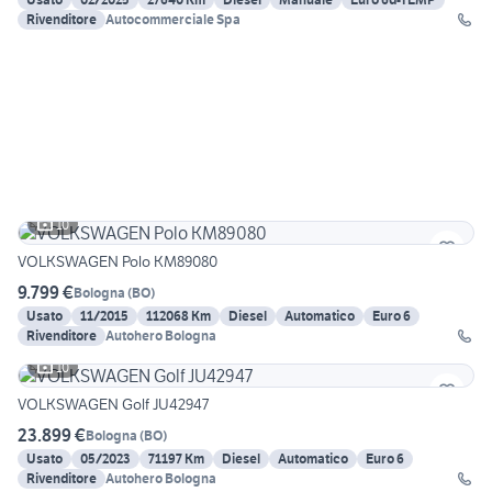
Rivenditore
Autocommerciale Spa
10
VOLKSWAGEN Polo KM89080
9.799 €
Bologna
(
BO
)
Usato
11/2015
112068 Km
Diesel
Automatico
Euro 6
Rivenditore
Autohero Bologna
10
VOLKSWAGEN Golf JU42947
23.899 €
Bologna
(
BO
)
Usato
05/2023
71197 Km
Diesel
Automatico
Euro 6
Rivenditore
Autohero Bologna