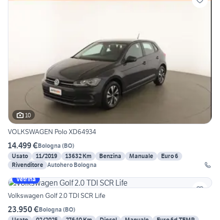
10
VOLKSWAGEN Polo XD64934
14.499 €
Bologna
(
BO
)
Usato
11/2019
13632 Km
Benzina
Manuale
Euro 6
Rivenditore
Autohero Bologna
Vetrina
Volkswagen Golf 2.0 TDI SCR Life
23.950 €
Bologna
(
BO
)
Usato
02/2025
27640 Km
Diesel
Manuale
Euro 6d-TEMP