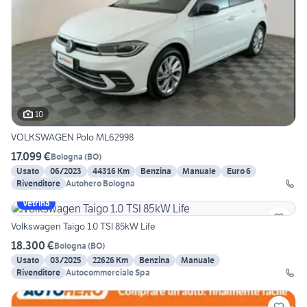
10
VOLKSWAGEN Polo ML62998
17.099 €
Bologna
(
BO
)
Usato
06/2023
44316 Km
Benzina
Manuale
Euro 6
Rivenditore
Autohero Bologna
Vetrina
Volkswagen Taigo 1.0 TSI 85kW Life
18.300 €
Bologna
(
BO
)
Usato
03/2025
22626 Km
Benzina
Manuale
Rivenditore
Autocommerciale Spa