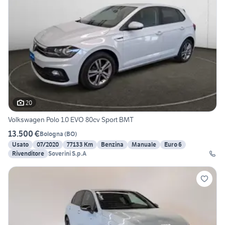
20
Volkswagen Polo 1.0 EVO 80cv Sport BMT
13.500 €
Bologna
(
BO
)
Usato
07/2020
77133 Km
Benzina
Manuale
Euro 6
Rivenditore
Soverini S.p.A