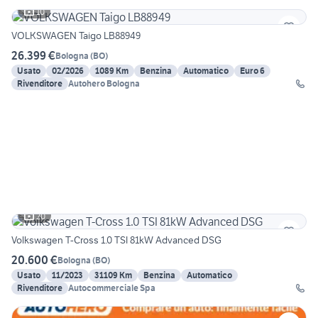
10
VOLKSWAGEN Taigo LB88949
26.399 €
Bologna
(
BO
)
Usato
02/2026
1089 Km
Benzina
Automatico
Euro 6
Rivenditore
Autohero Bologna
20
Volkswagen T-Cross 1.0 TSI 81kW Advanced DSG
20.600 €
Bologna
(
BO
)
Usato
11/2023
31109 Km
Benzina
Automatico
Rivenditore
Autocommerciale Spa