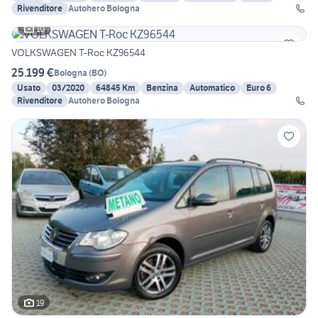
Rivenditore
Autohero Bologna
10
VOLKSWAGEN T-Roc KZ96544
25.199 €
Bologna
(
BO
)
Usato
03/2020
64845 Km
Benzina
Automatico
Euro 6
Rivenditore
Autohero Bologna
19