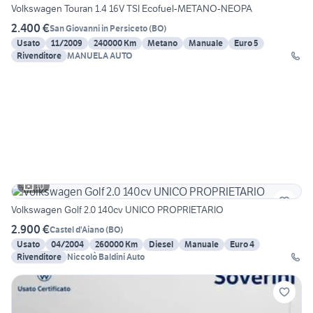
Volkswagen Touran 1.4 16V TSI Ecofuel-METANO-NEOPA
2.400 €
San Giovanni in Persiceto
(
BO
)
Usato
11/2009
240000 Km
Metano
Manuale
Euro 5
Rivenditore
MANUELA AUTO
10
Volkswagen Golf 2.0 140cv UNICO PROPRIETARIO
2.900 €
Castel d'Aiano
(
BO
)
Usato
04/2004
260000 Km
Diesel
Manuale
Euro 4
Rivenditore
Niccolò Baldini Auto