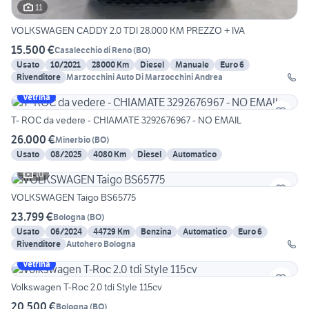
11
VOLKSWAGEN CADDY 2.0 TDI 28.000 KM PREZZO + IVA
15.500 €
Casalecchio di Reno
(
BO
)
Usato
10/2021
28000 Km
Diesel
Manuale
Euro 6
Rivenditore
Marzocchini Auto Di Marzocchini Andrea
Vetrina
T- ROC da vedere - CHIAMATE 3292676967 - NO EMAIL
26.000 €
Minerbio
(
BO
)
Usato
08/2025
4080 Km
Diesel
Automatico
10
VOLKSWAGEN Taigo BS65775
23.799 €
Bologna
(
BO
)
Usato
06/2024
44729 Km
Benzina
Automatico
Euro 6
Rivenditore
Autohero Bologna
Vetrina
Volkswagen T-Roc 2.0 tdi Style 115cv
20.500 €
Bologna
(
BO
)