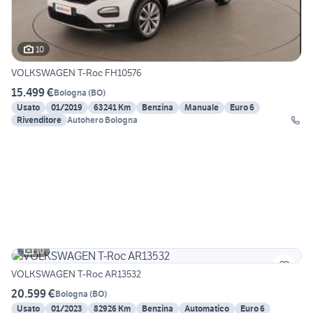
10
VOLKSWAGEN T-Roc FH10576
15.499 €
Bologna
(
BO
)
Usato
01/2019
63241 Km
Benzina
Manuale
Euro 6
Rivenditore
Autohero Bologna
10
VOLKSWAGEN T-Roc AR13532
20.599 €
Bologna
(
BO
)
Usato
01/2023
82926 Km
Benzina
Automatico
Euro 6