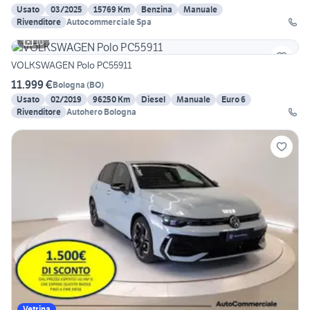
Usato
03/2025
15769 Km
Benzina
Manuale
Rivenditore
Autocommerciale Spa
10
VOLKSWAGEN Polo PC55911
11.999 €
Bologna
(
BO
)
Usato
02/2019
96250 Km
Diesel
Manuale
Euro 6
Rivenditore
Autohero Bologna
Vetrina