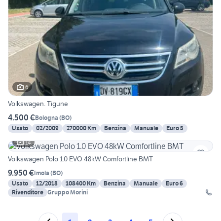
6
Volkswagen. Tigune
4.500 €
Bologna
(
BO
)
Usato
02/2009
270000 Km
Benzina
Manuale
Euro 5
14
Volkswagen Polo 1.0 EVO 48kW Comfortline BMT
9.950 €
Imola
(
BO
)
Usato
12/2018
108400 Km
Benzina
Manuale
Euro 6
Rivenditore
Gruppo Morini