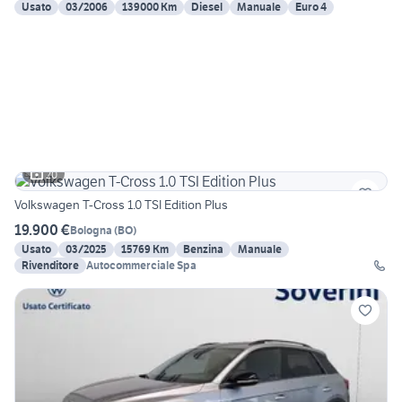
Usato
03/2006
139000 Km
Diesel
Manuale
Euro 4
20
Volkswagen T-Cross 1.0 TSI Edition Plus
19.900 €
Bologna
(
BO
)
Usato
03/2025
15769 Km
Benzina
Manuale
Rivenditore
Autocommerciale Spa