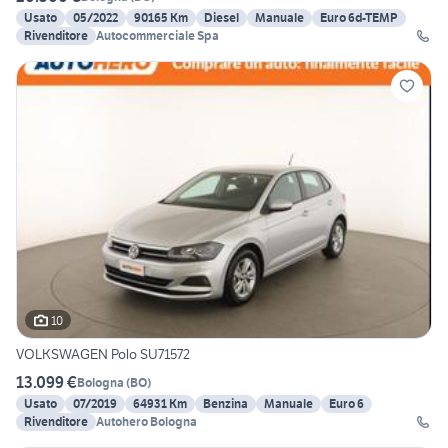
Usato
05/2022
90165 Km
Diesel
Manuale
Euro 6d-TEMP
Rivenditore
Autocommerciale Spa
10
VOLKSWAGEN Polo SU71572
13.099 €
Bologna
(
BO
)
Usato
07/2019
64931 Km
Benzina
Manuale
Euro 6
Rivenditore
Autohero Bologna