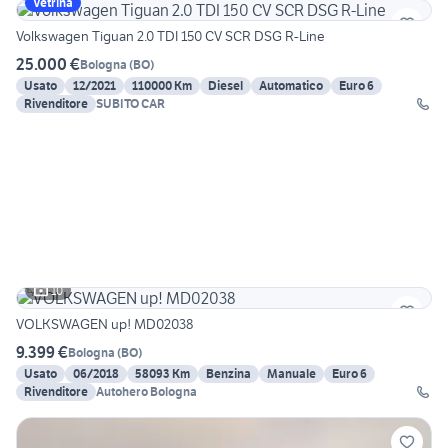
Vetrina
Volkswagen Tiguan 2.0 TDI 150 CV SCR DSG R-Line
25.000 €
Bologna
(
BO
)
Usato
12/2021
110000 Km
Diesel
Automatico
Euro 6
Rivenditore
SUBITO CAR
10
VOLKSWAGEN up! MD02038
9.399 €
Bologna
(
BO
)
Usato
06/2018
58093 Km
Benzina
Manuale
Euro 6
Rivenditore
Autohero Bologna