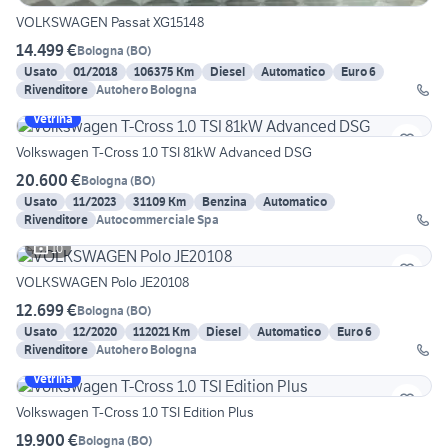
VOLKSWAGEN Passat XG15148
14.499 €
Bologna
(
BO
)
Usato
01/2018
106375 Km
Diesel
Automatico
Euro 6
Rivenditore
Autohero Bologna
Vetrina
Volkswagen T-Cross 1.0 TSI 81kW Advanced DSG
20.600 €
Bologna
(
BO
)
Usato
11/2023
31109 Km
Benzina
Automatico
Rivenditore
Autocommerciale Spa
10
VOLKSWAGEN Polo JE20108
12.699 €
Bologna
(
BO
)
Usato
12/2020
112021 Km
Diesel
Automatico
Euro 6
Rivenditore
Autohero Bologna
Vetrina
Volkswagen T-Cross 1.0 TSI Edition Plus
19.900 €
Bologna
(
BO
)