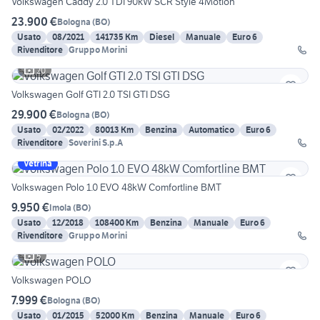
Volkswagen Caddy 2.0 TDI 90kW SCR Style 4Motion
23.900 €
Bologna
(
BO
)
Usato
08/2021
141735 Km
Diesel
Manuale
Euro 6
Rivenditore
Gruppo Morini
20
Volkswagen Golf GTI 2.0 TSI GTI DSG
29.900 €
Bologna
(
BO
)
Usato
02/2022
80013 Km
Benzina
Automatico
Euro 6
Rivenditore
Soverini S.p.A
Vetrina
Volkswagen Polo 1.0 EVO 48kW Comfortline BMT
9.950 €
Imola
(
BO
)
Usato
12/2018
108400 Km
Benzina
Manuale
Euro 6
Rivenditore
Gruppo Morini
5
Volkswagen POLO
7.999 €
Bologna
(
BO
)
Usato
01/2015
52000 Km
Benzina
Manuale
Euro 6