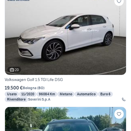
20
Volkswagen Golf 1.5 TGI Life DSG
19.500 €
Bologna
(
BO
)
Usato
11/2020
96084 Km
Metano
Automatico
Euro 6
Rivenditore
Soverini S.p.A