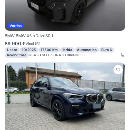
Vetrina
BMW BMW X5 xDrive30d
89.900 €
Vinci
(
FI
)
Usato
10/2025
17500 Km
Ibrida
Automatico
Euro 6
Rivenditore
USATO SELEZIONATO BIRINDELLI