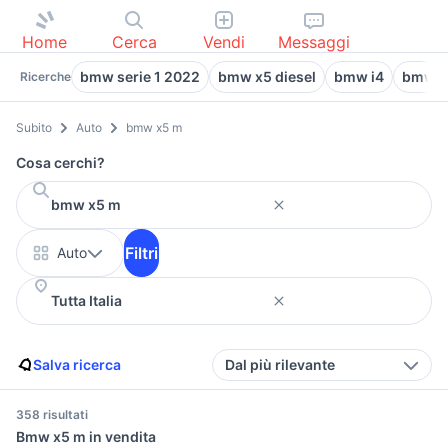
Home
Cerca
Vendi
Messaggi
bmw serie 1 2022
bmw x5 diesel
bmw i4
bmw 3
Ricerche
Subito
Auto
bmw x5 m
Cosa cerchi?
Filtri
Auto
Salva ricerca
Dal più rilevante
358 risultati
Bmw x5 m in vendita