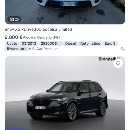
25
Bmw X5 xDrive30d Eccelsa Limited
9.800 €
Vico del Gargano
(
FG
)
Usato
03/2013
252000 Km
Diesel
Automatico
Euro 5
Rivenditore
A.C. Car Premium