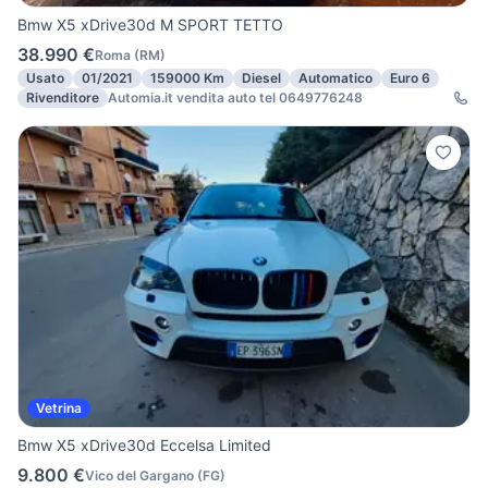
Bmw X5 xDrive30d M SPORT TETTO
38.990 €
Roma
(
RM
)
Usato
01/2021
159000 Km
Diesel
Automatico
Euro 6
Rivenditore
Automia.it vendita auto tel 0649776248
Vetrina
Bmw X5 xDrive30d Eccelsa Limited
9.800 €
Vico del Gargano
(
FG
)