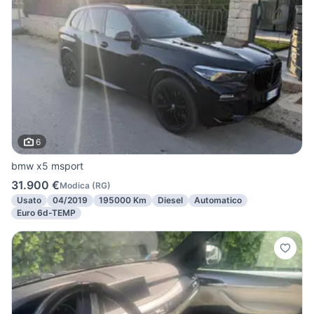
6
bmw x5 msport
31.900 €
Modica
(
RG
)
Usato
04/2019
195000 Km
Diesel
Automatico
Euro 6d-TEMP