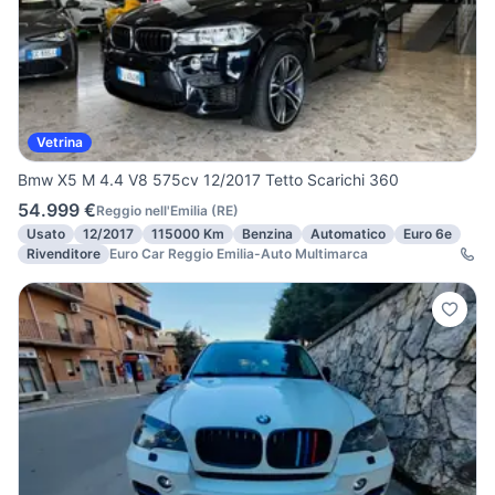
Vetrina
Bmw X5 M 4.4 V8 575cv 12/2017 Tetto Scarichi 360
54.999 €
Reggio nell'Emilia
(
RE
)
Usato
12/2017
115000 Km
Benzina
Automatico
Euro 6e
Rivenditore
Euro Car Reggio Emilia-Auto Multimarca