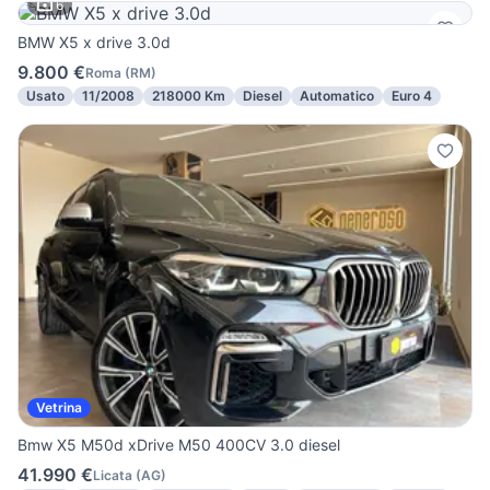
6
BMW X5 x drive 3.0d
9.800 €
Roma
(
RM
)
Usato
11/2008
218000 Km
Diesel
Automatico
Euro 4
Vetrina
Bmw X5 M50d xDrive M50 400CV 3.0 diesel
41.990 €
Licata
(
AG
)