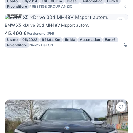
Usato
08/2014
188000 Km
Diesel
Automatico
Euro 6
Rivenditore
PRESTIGE GROUP ANZIO
14
BMW X5 xDrive 30d MH48V Msport autom.
45.400 €
Pordenone
(
PN
)
Usato
05/2022
99894 Km
Ibrida
Automatico
Euro 6
Rivenditore
Nice's Car Srl