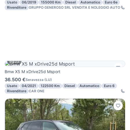
Usato
06/2019
155000 Km
Diesel
Automatico
Euro 6e
Rivenditore
GRUPPO GENEROSO SRL VENDITA E NOLEGGIO AUTO
23
Bmw X5 M xDrive25d Msport
36.500 €
Seravezza
(
LU
)
Usato
04/2021
122500 Km
Diesel
Automatico
Euro 6
Rivenditore
CAR ONE