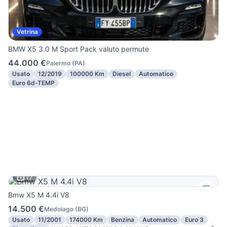
Vetrina
BMW X5 3.0 M Sport Pack valuto permute
44.000 €
Palermo
(
PA
)
Usato
12/2019
100000 Km
Diesel
Automatico
Euro 6d-TEMP
17
Bmw X5 M 4.4i V8
14.500 €
Medolago
(
BG
)
Usato
11/2001
174000 Km
Benzina
Automatico
Euro 3