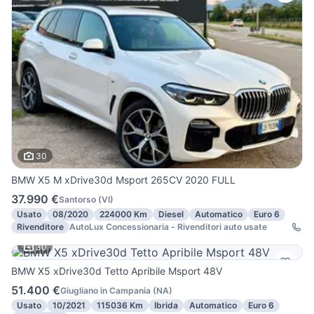
30
BMW X5 M xDrive30d Msport 265CV 2020 FULL
37.990 €
Santorso
(
VI
)
Usato
08/2020
224000 Km
Diesel
Automatico
Euro 6
Rivenditore
AutoLux Concessionaria - Rivenditori auto usate
30
BMW X5 xDrive30d Tetto Apribile Msport 48V
51.400 €
Giugliano in Campania
(
NA
)
Usato
10/2021
115036 Km
Ibrida
Automatico
Euro 6