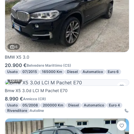
6
BMW X5 3.0
20.900 €
Belvedere Marittimo
(
CS
)
Usato
07/2015
165000 Km
Diesel
Automatico
Euro 6
24
Bmw X5 3.0d LCI M Pachet E70
8.990 €
Annicco
(
CR
)
Usato
05/2008
200000 Km
Diesel
Automatico
Euro 4
Rivenditore
Autoline