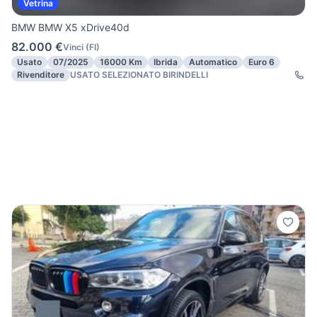
Vetrina
BMW BMW X5 xDrive40d
82.000 €
Vinci
(
FI
)
Usato
07/2025
16000 Km
Ibrida
Automatico
Euro 6
Rivenditore
USATO SELEZIONATO BIRINDELLI