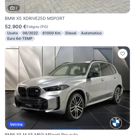
2
BMW X5 XDRIVE25D MSPORT
52.900 €
Foligno
(
PG
)
Usato
06/2022
61000 Km
Diesel
Automatico
Euro 6d-TEMP
Vetrina
BMW X5 M X5 M60i MSport Pro auto