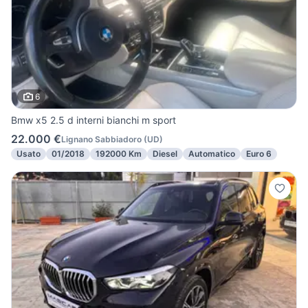
6
Bmw x5 2.5 d interni bianchi m sport
22.000 €
Lignano Sabbiadoro
(
UD
)
Usato
01/2018
192000 Km
Diesel
Automatico
Euro 6