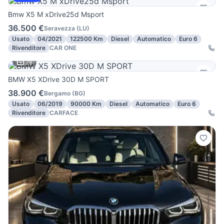
Bmw X5 M xDrive25d Msport
36.500 €
Seravezza
(
LU
)
Usato
04/2021
122500 Km
Diesel
Automatico
Euro 6
Rivenditore
CAR ONE
28
BMW X5 XDrive 30D M SPORT
38.900 €
Bergamo
(
BG
)
Usato
06/2019
90000 Km
Diesel
Automatico
Euro 6
Rivenditore
CARFACE