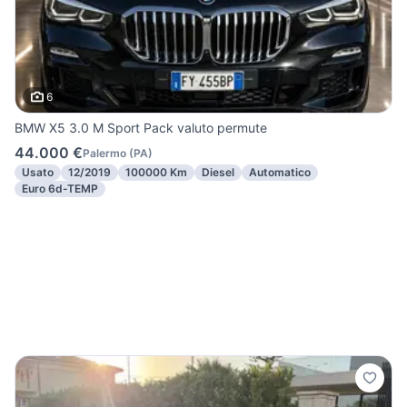
6
BMW X5 3.0 M Sport Pack valuto permute
44.000 €
Palermo
(
PA
)
Usato
12/2019
100000 Km
Diesel
Automatico
Euro 6d-TEMP