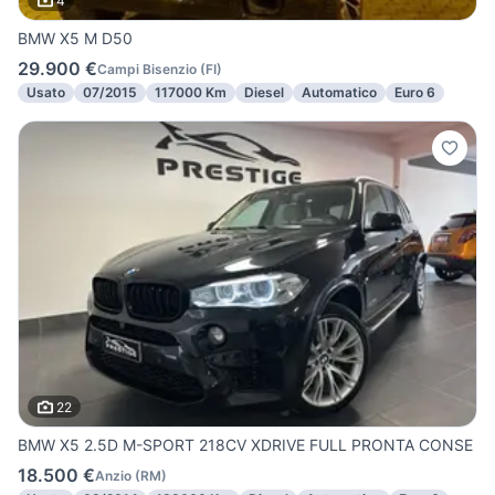
4
BMW X5 M D50
29.900 €
Campi Bisenzio
(
FI
)
Usato
07/2015
117000 Km
Diesel
Automatico
Euro 6
22
BMW X5 2.5D M-SPORT 218CV XDRIVE FULL PRONTA CONSE
18.500 €
Anzio
(
RM
)