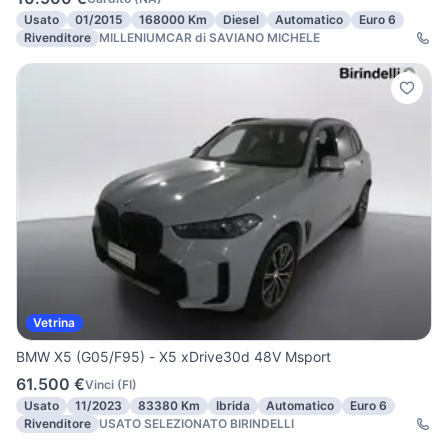
Usato
01/2015
168000 Km
Diesel
Automatico
Euro 6
Rivenditore
MILLENIUMCAR di SAVIANO MICHELE
Vetrina
BMW X5 (G05/F95) - X5 xDrive30d 48V Msport
61.500 €
Vinci
(
FI
)
Usato
11/2023
83380 Km
Ibrida
Automatico
Euro 6
Rivenditore
USATO SELEZIONATO BIRINDELLI