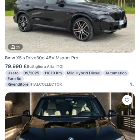
29
Bmw X5 xDrive30d 48V Msport Pro
79.990 €
Buttigliera Alta
(
TO
)
Usato
09/2025
11819 Km
Mild Hybrid Diesel
Automatico
Euro 6e
Rivenditore
ITALCOLLECTOR