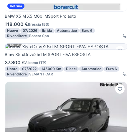
Vetrina
BMW X5 M X5 M60i MSport Pro auto
118.000 €
Brescia
(
BS
)
Nuovo
07/2026
Ibrida
Automatico
Euro 6
Rivenditore
Bonera Spa
10
Bmw X5 xDrive25d M SPORT -IVA ESPOSTA
37.800 €
Alcamo
(
TP
)
Usato
07/2022
145000 Km
Diesel
Automatico
Euro 6
Rivenditore
SEMANT CAR