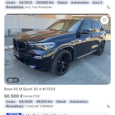
Usato
03/2013
252000 Km
Diesel
Automatico
Euro 5
Rivenditore
A.C. Car Premium
30
Bmw X5 M Sport 30 d #11554
50.500 €
Torino
(
TO
)
Usato
05/2020
98350 Km
Diesel
Automatico
Rivenditore
TUACAR TORINO3
Vetrina