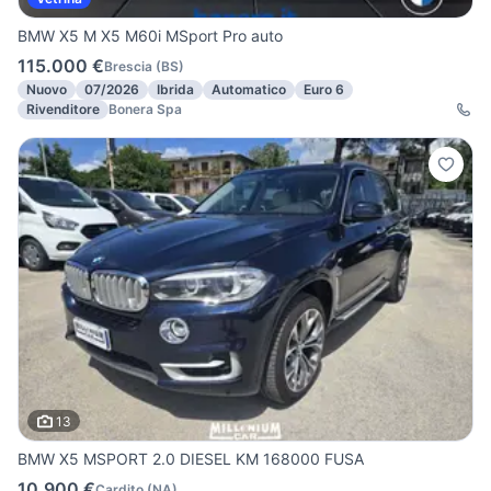
BMW X5 M X5 M60i MSport Pro auto
115.000 €
Brescia
(
BS
)
Nuovo
07/2026
Ibrida
Automatico
Euro 6
Rivenditore
Bonera Spa
13
BMW X5 MSPORT 2.0 DIESEL KM 168000 FUSA
10.900 €
Cardito
(
NA
)