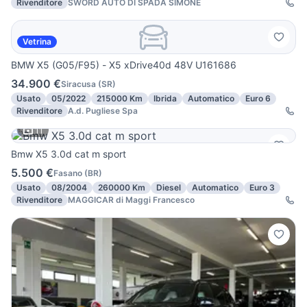
Rivenditore
SWORD AUTO DI SPADA SIMONE
Vetrina
BMW X5 (G05/F95) - X5 xDrive40d 48V U161686
34.900 €
Siracusa
(
SR
)
Usato
05/2022
215000 Km
Ibrida
Automatico
Euro 6
Rivenditore
A.d. Pugliese Spa
11
Bmw X5 3.0d cat m sport
5.500 €
Fasano
(
BR
)
Usato
08/2004
260000 Km
Diesel
Automatico
Euro 3
Rivenditore
MAGGICAR di Maggi Francesco