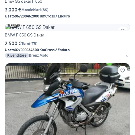
Bmw GS dakar F 650
3.000 €
Montichiari
(
BS
)
Usato
06/2004
62000 Km
Cross / Enduro
6
BMW F 650 GS Dakar
2.500 €
Terni
(
TR
)
Usato
02/2002
34600 Km
Cross / Enduro
Rivenditore
Brenz Moto