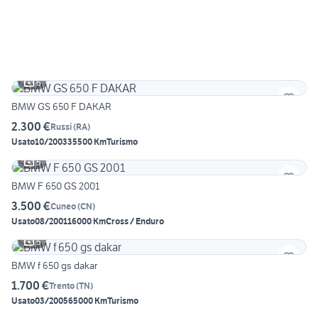
6
BMW GS 650 F DAKAR
2.300 €
Russi
(
RA
)
Usato
10/2003
35500 Km
Turismo
5
BMW F 650 GS 2001
3.500 €
Cuneo
(
CN
)
Usato
08/2001
16000 Km
Cross / Enduro
5
BMW f 650 gs dakar
1.700 €
Trento
(
TN
)
Usato
03/2005
65000 Km
Turismo