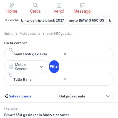
Home
Cerca
Vendi
Messaggi
bmw gs triple black 2017
moto BMW G 650 GS
bmw 
Ricerche
Subito
Moto e scooter
bmw f 650 gs dakar
Cosa cerchi?
Moto e
Filtri
Scooter
Salva ricerca
Dal più recente
18 risultati
Bmw f 650 gs dakar in Moto e scooter