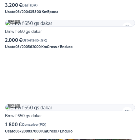
3.200 €
Bari
(
BA
)
Usato
06/2004
35300 Km
Epoca
3
Bmw f 650 gs dakar
2.000 €
Orbetello
(
GR
)
Usato
03/2005
62000 Km
Cross / Enduro
6
Bmw f 650 gs dakar
1.800 €
Conselve
(
PD
)
Usato
06/2000
37000 Km
Cross / Enduro