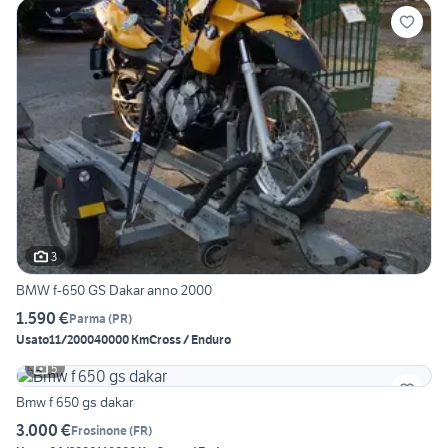
3
BMW f-650 GS Dakar anno 2000
1.590 €
Parma
(
PR
)
Usato
11/2000
40000 Km
Cross / Enduro
5
Bmw f 650 gs dakar
3.000 €
Frosinone
(
FR
)