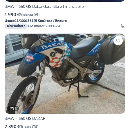
BMW F 650 GS Dakar Garantita e Finanziabile
1.990 €
Vicenza
(
VI
)
Usato
04/2001
58125 Km
Cross / Enduro
Rivenditore
CMTmotor VICENZA
6
BMW F 650 GS DAKAR
2.390 €
Trieste
(
TS
)