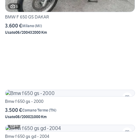
6
BMW F 650 GS DAKAR
3.600 €
Milano
(
MI
)
Usato
06/2004
32000 Km
Bmw f 650 gs - 2000
3.500 €
Comano Terme
(
TN
)
Usato
08/2000
21000 Km
6
Bmw f 650 gs gd - 2004