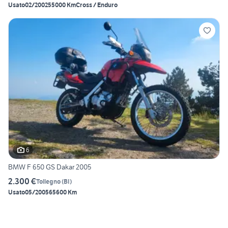
Usato
02/2002
55000 Km
Cross / Enduro
6
BMW F 650 GS Dakar 2005
2.300 €
Tollegno
(
BI
)
Usato
05/2005
65600 Km