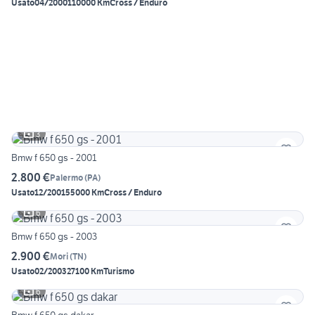
Usato
04/2000
110000 Km
Cross / Enduro
3
Bmw f 650 gs - 2001
2.800 €
Palermo
(
PA
)
Usato
12/2001
55000 Km
Cross / Enduro
6
Bmw f 650 gs - 2003
2.900 €
Mori
(
TN
)
Usato
02/2003
27100 Km
Turismo
6