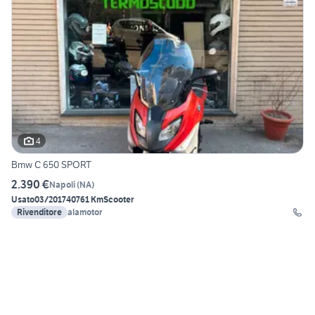
4
Bmw C 650 SPORT
2.390 €
Napoli
(
NA
)
Usato
03/2017
40761 Km
Scooter
Rivenditore
alamotor