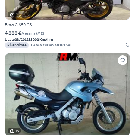
4
Bmw G 650 GS
4.000 €
Messina
(
ME
)
Usato
03/2012
33000 Km
Altro
Rivenditore
TEAM MOTORS MOTO SRL
16