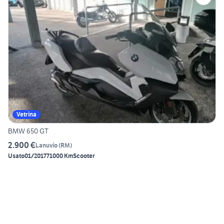
Vetrina
BMW 650 GT
2.900 €
Lanuvio
(
RM
)
Usato
01/2017
71000 Km
Scooter