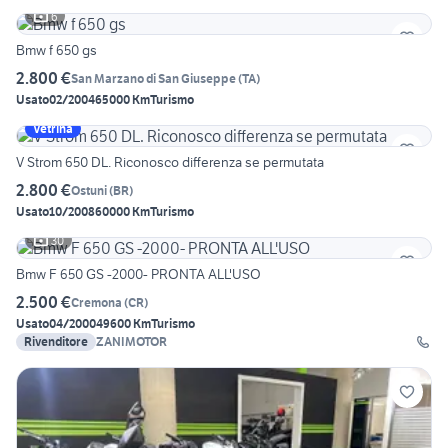
6
Bmw f 650 gs
2.800 €
San Marzano di San Giuseppe
(
TA
)
Usato
02/2004
65000 Km
Turismo
Vetrina
V Strom 650 DL. Riconosco differenza se permutata
2.800 €
Ostuni
(
BR
)
Usato
10/2008
60000 Km
Turismo
30
Bmw F 650 GS -2000- PRONTA ALL'USO
2.500 €
Cremona
(
CR
)
Usato
04/2000
49600 Km
Turismo
Rivenditore
ZANIMOTOR