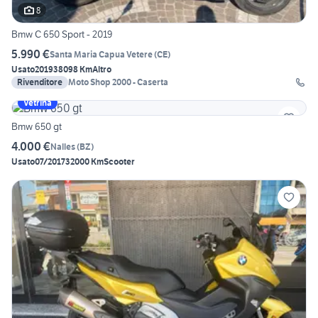
8
Bmw C 650 Sport - 2019
5.990 €
Santa Maria Capua Vetere
(
CE
)
Usato
2019
38098 Km
Altro
Rivenditore
Moto Shop 2000 - Caserta
Vetrina
Bmw 650 gt
4.000 €
Nalles
(
BZ
)
Usato
07/2017
32000 Km
Scooter