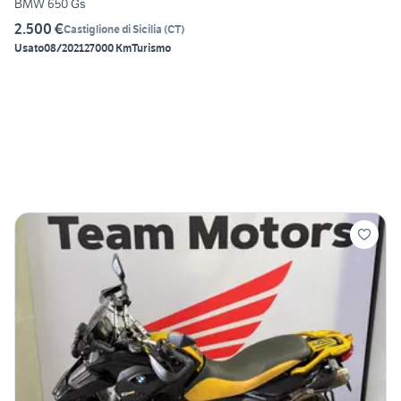
BMW 650 Gs
2.500 €
Castiglione di Sicilia
(
CT
)
Usato
08/2021
27000 Km
Turismo