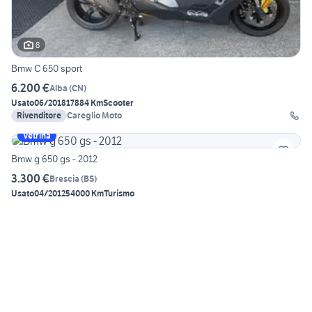
8
Bmw C 650 sport
6.200 €
Alba
(
CN
)
Usato
06/2018
17884 Km
Scooter
Rivenditore
Careglio Moto
Vetrina
Bmw g 650 gs - 2012
3.300 €
Brescia
(
BS
)
Usato
04/2012
54000 Km
Turismo