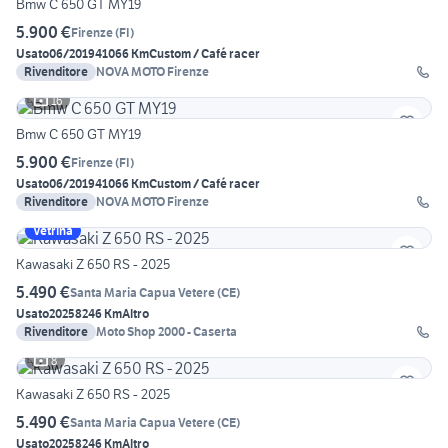
Bmw C 650 GT MY19
5.900 €
Firenze
(
FI
)
Usato
06/2019
41066 Km
Custom / Café racer
Rivenditore
NOVA MOTO Firenze
16
Bmw C 650 GT MY19
5.900 €
Firenze
(
FI
)
Usato
06/2019
41066 Km
Custom / Café racer
Rivenditore
NOVA MOTO Firenze
Vetrina
Kawasaki Z 650 RS - 2025
5.490 €
Santa Maria Capua Vetere
(
CE
)
Usato
2025
8246 Km
Altro
Rivenditore
Moto Shop 2000 - Caserta
8
Kawasaki Z 650 RS - 2025
5.490 €
Santa Maria Capua Vetere
(
CE
)
Usato
2025
8246 Km
Altro