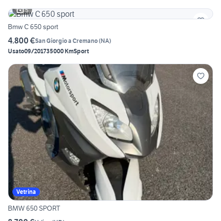
5
Bmw C 650 sport
4.800 €
San Giorgio a Cremano
(
NA
)
Usato
09/2017
35000 Km
Sport
Vetrina
BMW 650 SPORT