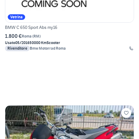
Vetrina
BMW C 650 Sport Abs my16
1.800 €
Roma
(
RM
)
Usato
05/2016
50000 Km
Scooter
Rivenditore
Bmw Motorrad Roma