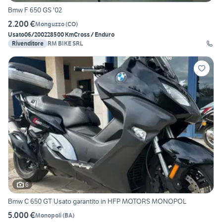
Bmw F 650 GS '02
2.200 €
Monguzzo
(
CO
)
Usato
06/2002
28500 Km
Cross / Enduro
Rivenditore
RM BIKE SRL
6
Bmw C 650 GT Usato garantito in HFP MOTORS MONOPOL
5.000 €
Monopoli
(
BA
)