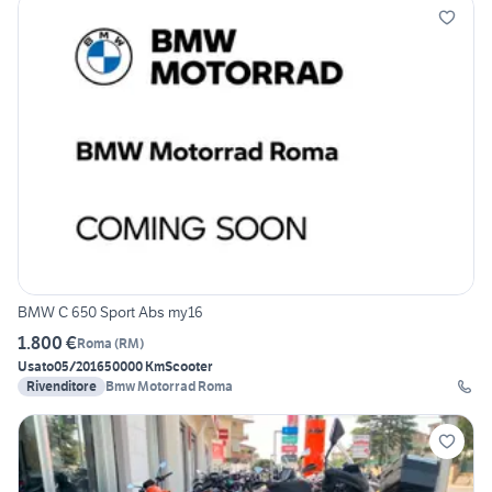
BMW C 650 Sport Abs my16
1.800 €
Roma
(
RM
)
Usato
05/2016
50000 Km
Scooter
Rivenditore
Bmw Motorrad Roma