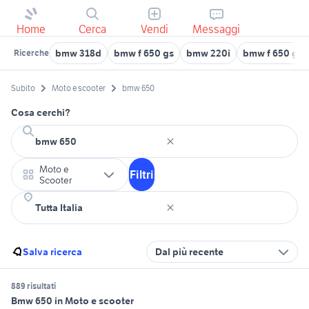
Home
Cerca
Vendi
Messaggi
bmw 318d
bmw f 650 gs
bmw 220i
bmw f 650 gs 
Ricerche
Subito
Moto e scooter
bmw 650
Cosa cerchi?
Moto e
Filtri
Scooter
Salva ricerca
Dal più recente
889 risultati
Bmw 650 in Moto e scooter