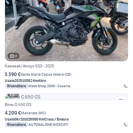
8
Kawasaki Versys 650 - 2025
5.590 €
Santa Maria Capua Vetere
(
CE
)
Usato
2025
10082 Km
Altro
Rivenditore
Moto Shop 2000 - Caserta
7
Bmw G 650 GS
4.200 €
Macerata
(
MC
)
Usato
06/2010
25000 Km
Cross / Enduro
Rivenditore
AUTOSALONE MOSCATI