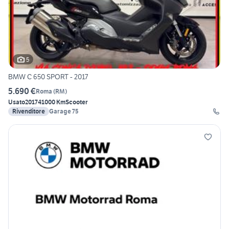
5
BMW C 650 SPORT - 2017
5.690 €
Roma
(
RM
)
Usato
2017
41000 Km
Scooter
Rivenditore
Garage 75