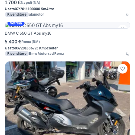
1.700 €
Napoli
(
NA
)
Usato
07/2011
100000 Km
Altro
Rivenditore
alamotor
Vetrina
BMW C 650 GT Abs my16
5.400 €
Roma
(
RM
)
Usato
03/2018
36723 Km
Scooter
Rivenditore
Bmw Motorrad Roma