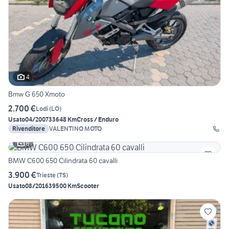
4
Bmw G 650 Xmoto
2.700 €
Lodi
(
LO
)
Usato
04/2007
33648 Km
Cross / Enduro
Rivenditore
VALENTINO MOTO
6
BMW C600 650 Cilindrata 60 cavalli
3.900 €
Trieste
(
TS
)
Usato
08/2016
39500 Km
Scooter