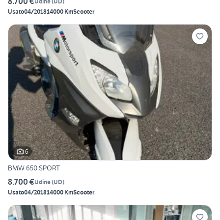
8.700 €
Udine
(
UD
)
Usato
04/2018
14000 Km
Scooter
6
BMW 650 SPORT
8.700 €
Udine
(
UD
)
Usato
04/2018
14000 Km
Scooter