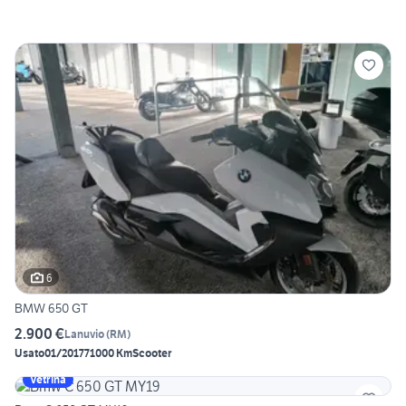
6
BMW 650 GT
2.900 €
Lanuvio
(
RM
)
Usato
01/2017
71000 Km
Scooter
Vetrina