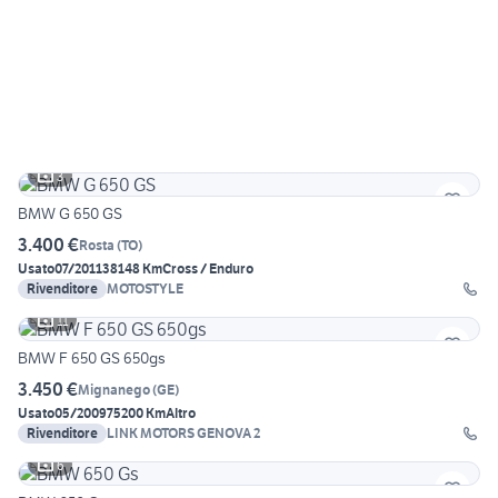
3
BMW G 650 GS
3.400 €
Rosta
(
TO
)
Usato
07/2011
38148 Km
Cross / Enduro
Rivenditore
MOTOSTYLE
11
BMW F 650 GS 650gs
3.450 €
Mignanego
(
GE
)
Usato
05/2009
75200 Km
Altro
Rivenditore
LINK MOTORS GENOVA 2
6