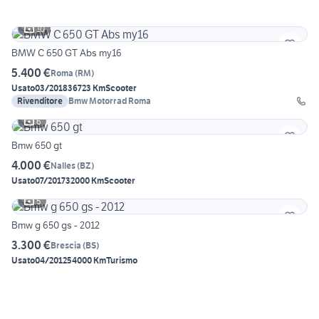
10
BMW C 650 GT Abs my16
5.400 €
Roma
(
RM
)
Usato
03/2018
36723 Km
Scooter
Rivenditore
Bmw Motorrad Roma
6
Bmw 650 gt
4.000 €
Nalles
(
BZ
)
Usato
07/2017
32000 Km
Scooter
5
Bmw g 650 gs - 2012
3.300 €
Brescia
(
BS
)
Usato
04/2012
54000 Km
Turismo