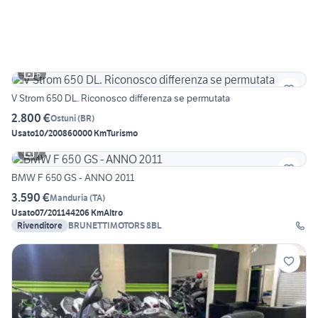
6
V Strom 650 DL. Riconosco differenza se permutata
2.800 €
Ostuni
(
BR
)
Usato
10/2008
60000 Km
Turismo
7
BMW F 650 GS - ANNO 2011
3.590 €
Manduria
(
TA
)
Usato
07/2011
44206 Km
Altro
Rivenditore
BRUNETTIMOTORS 8BL