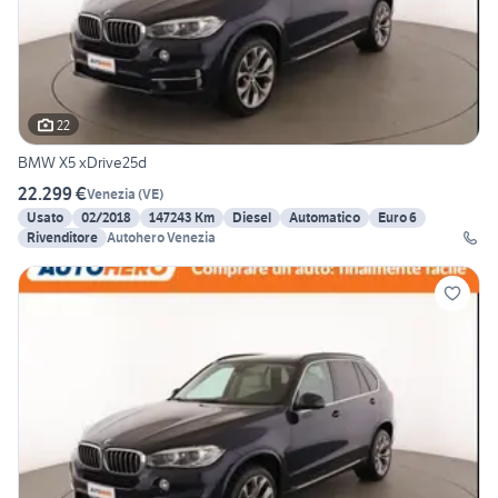
22
BMW X5 xDrive25d
22.299 €
Venezia
(
VE
)
Usato
02/2018
147243 Km
Diesel
Automatico
Euro 6
Rivenditore
Autohero Venezia