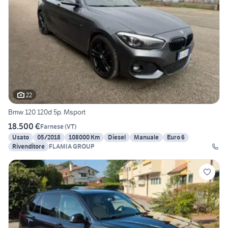
22
Bmw 120 120d 5p. Msport
18.500 €
Farnese
(
VT
)
Usato
05/2018
108000 Km
Diesel
Manuale
Euro 6
Rivenditore
FLAMIA GROUP