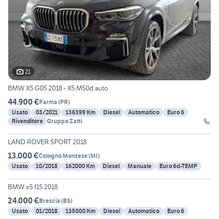
21
BMW X5 G05 2018 - X5 M50d auto
44.900 €
Parma
(
PR
)
Usato
03/2021
136399 Km
Diesel
Automatico
Euro 6
Rivenditore
Gruppo Zatti
3
LAND ROVER SPORT 2018
13.000 €
Cologno Monzese
(
MI
)
Usato
10/2018
162000 Km
Diesel
Manuale
Euro 6d-TEMP
6
BMW x5 f15 2018
24.000 €
Brescia
(
BS
)
Usato
01/2018
135000 Km
Diesel
Automatico
Euro 6