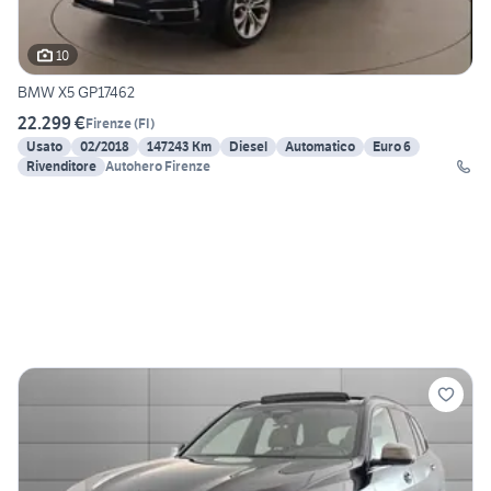
10
BMW X5 GP17462
22.299 €
Firenze
(
FI
)
Usato
02/2018
147243 Km
Diesel
Automatico
Euro 6
Rivenditore
Autohero Firenze