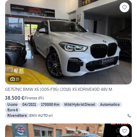
15
GE757NC BMW X5 (G05-F95) (2018) X5 XDRIVE40D 48V M
38.500 €
Firenze
(
FI
)
Usato
04/2021
170000 Km
Mild Hybrid Diesel
Automatico
Euro 6
Rivenditore
EMV AUTO srl