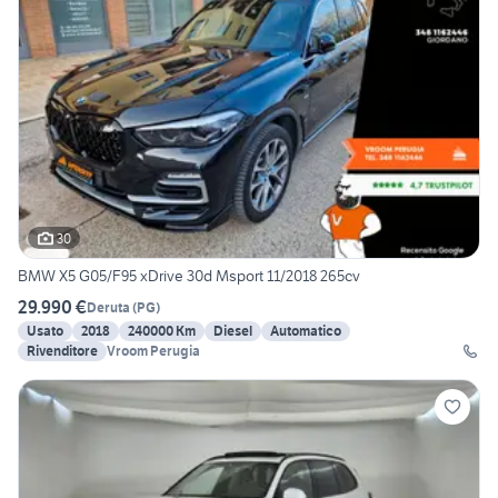
30
BMW X5 G05/F95 xDrive 30d Msport 11/2018 265cv
29.990 €
Deruta
(
PG
)
Usato
2018
240000 Km
Diesel
Automatico
Rivenditore
Vroom Perugia