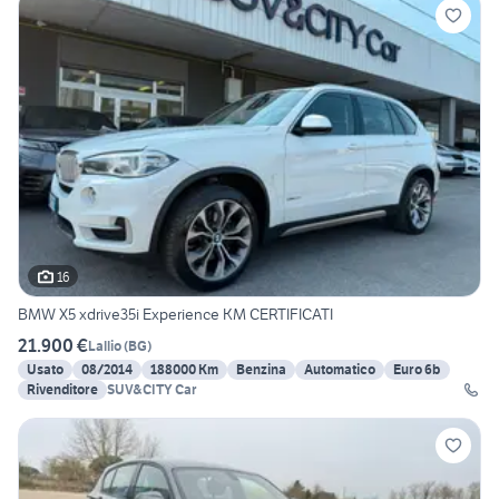
16
BMW X5 xdrive35i Experience KM CERTIFICATI
21.900 €
Lallio
(
BG
)
Usato
08/2014
188000 Km
Benzina
Automatico
Euro 6b
Rivenditore
SUV&CITY Car