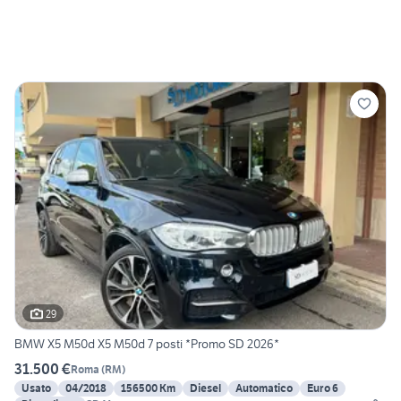
29
BMW X5 M50d X5 M50d 7 posti *Promo SD 2026*
31.500 €
Roma
(
RM
)
Usato
04/2018
156500 Km
Diesel
Automatico
Euro 6