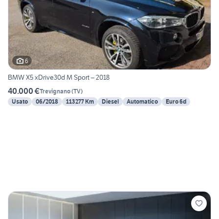
6
BMW X5 xDrive30d M Sport – 2018
40.000 €
Trevignano
(
TV
)
Usato
06/2018
113277 Km
Diesel
Automatico
Euro 6d