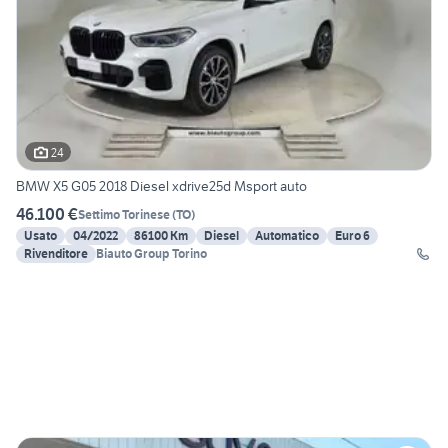
24
BMW X5 G05 2018 Diesel xdrive25d Msport auto
46.100 €
Settimo Torinese
(
TO
)
Usato
04/2022
86100 Km
Diesel
Automatico
Euro 6
Rivenditore
Biauto Group Torino