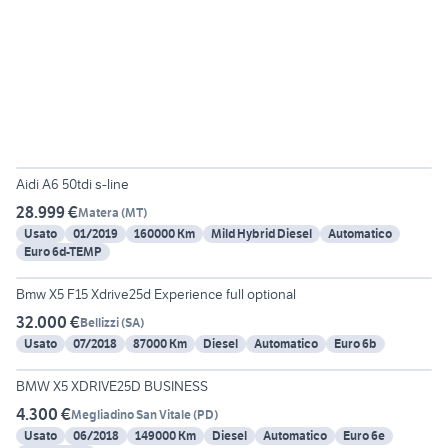
6
Aidi A6 50tdi s-line
28.999 €
Matera
(
MT
)
Usato
01/2019
160000 Km
Mild Hybrid Diesel
Automatico
Euro 6d-TEMP
6
Bmw X5 F15 Xdrive25d Experience full optional
32.000 €
Bellizzi
(
SA
)
Usato
07/2018
87000 Km
Diesel
Automatico
Euro 6b
17
BMW X5 XDRIVE25D BUSINESS
4.300 €
Megliadino San Vitale
(
PD
)
Usato
06/2018
149000 Km
Diesel
Automatico
Euro 6e