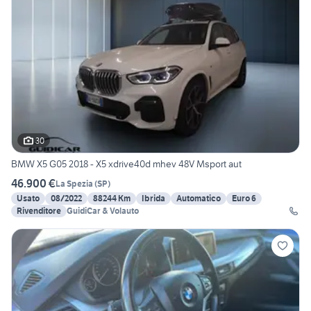
30
BMW X5 G05 2018 - X5 xdrive40d mhev 48V Msport aut
46.900 €
La Spezia
(
SP
)
Usato
08/2022
88244 Km
Ibrida
Automatico
Euro 6
Rivenditore
GuidiCar & Volauto