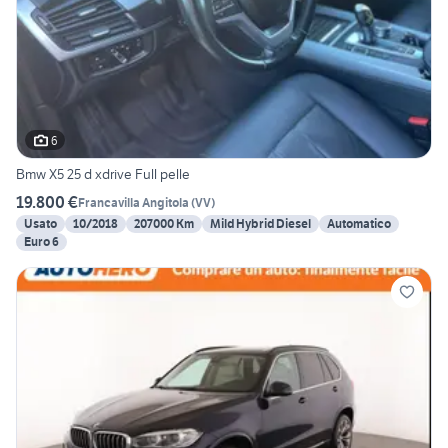
6
Bmw X5 25 d xdrive Full pelle
19.800 €
Francavilla Angitola
(
VV
)
Usato
10/2018
207000 Km
Mild Hybrid Diesel
Automatico
Euro 6