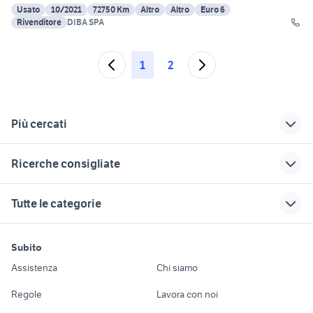
Usato
10/2021
72750 Km
Altro
Altro
Euro 6
Rivenditore
DIBA SPA
1
2
Più cercati
Correlati
Richerche simili
Suggerimenti
Ricerche consigliate
volvo v60 2018
bmw x5
bmw x5 2006
accessori auto
auto Pomigliano dArco
mazda mx 5 nc
iveco stralis 2018
bmw x5 20
Tutte le categorie
auto Puglia
navigator 6 bmw
fiat 500 topolino
bmw x5 ibrida
skoda superb
usato
mitsubishi lancer
interni bmw x5 auto
copricassone ford ranger
audi q5 2013
motori
immobili
lavoro e servizi
evo 10
bmw Sassuolo
ricambi bmw x5
Subito
ford focus st mk2
auto usate nettuno
Auto
Appartamenti
Offerte di lavoro
subaru outback
bmw 320d in
x5 2007 auto
Assistenza
Chi siamo
jaguar diesel
jeep compass usata milano
usata
lombardia
bmw x5 veneto
Accessori Auto
Camere/Posti letto
Servizi
auto 2000 acireale
cerchi bmw m3
nissan evalia
Regole
Lavora con noi
bmw x5 2017
Moto e Scooter
Ville singole e a
Candidati in cerca di
panda usata reggio
saab 45055 benzina
fm auto e servizi