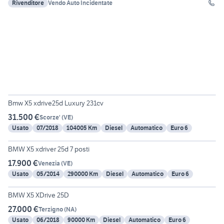
Rivenditore
Vendo Auto Incidentate
6
Bmw X5 xdrive25d Luxury 231cv
31.500 €
Scorze'
(
VE
)
Usato
07/2018
104005 Km
Diesel
Automatico
Euro 6
6
BMW X5 xdriver 25d 7 posti
17.900 €
Venezia
(
VE
)
Usato
05/2014
290000 Km
Diesel
Automatico
Euro 6
6
BMW X5 XDrive 25D
27.000 €
Terzigno
(
NA
)
Usato
06/2018
90000 Km
Diesel
Automatico
Euro 6