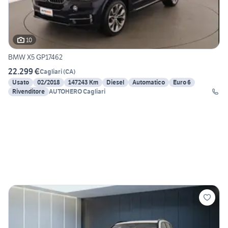
10
BMW X5 GP17462
22.299 €
Cagliari
(
CA
)
Usato
02/2018
147243 Km
Diesel
Automatico
Euro 6
Rivenditore
AUTOHERO Cagliari