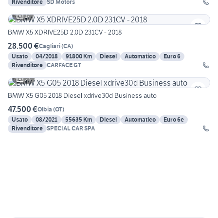
Rivenditore
SD Motors
17
BMW X5 XDRIVE25D 2.0D 231CV - 2018
28.500 €
Cagliari
(
CA
)
Usato
04/2018
91800 Km
Diesel
Automatico
Euro 6
Rivenditore
CARFACE GT
23
BMW X5 G05 2018 Diesel xdrive30d Business auto
47.500 €
Olbia
(
OT
)
Usato
08/2021
55635 Km
Diesel
Automatico
Euro 6e
Rivenditore
SPECIAL CAR SPA