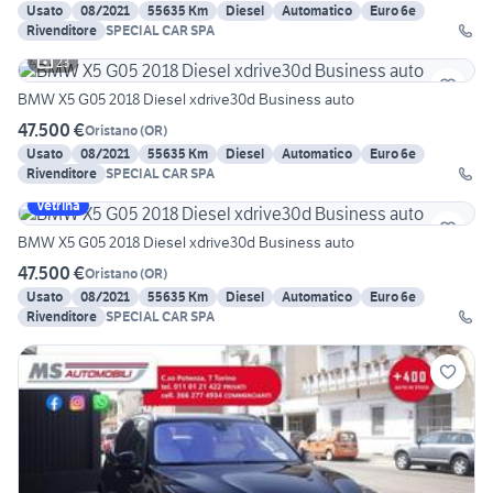
Usato
08/2021
55635 Km
Diesel
Automatico
Euro 6e
Rivenditore
SPECIAL CAR SPA
23
BMW X5 G05 2018 Diesel xdrive30d Business auto
47.500 €
Oristano
(
OR
)
Usato
08/2021
55635 Km
Diesel
Automatico
Euro 6e
Rivenditore
SPECIAL CAR SPA
Vetrina
BMW X5 G05 2018 Diesel xdrive30d Business auto
47.500 €
Oristano
(
OR
)
Usato
08/2021
55635 Km
Diesel
Automatico
Euro 6e
Rivenditore
SPECIAL CAR SPA