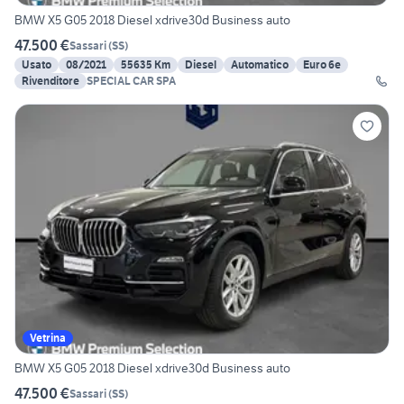
BMW X5 G05 2018 Diesel xdrive30d Business auto
47.500 €
Sassari
(
SS
)
Usato
08/2021
55635 Km
Diesel
Automatico
Euro 6e
Rivenditore
SPECIAL CAR SPA
Vetrina
BMW X5 G05 2018 Diesel xdrive30d Business auto
47.500 €
Sassari
(
SS
)