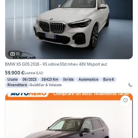
30
BMW X5 G05 2018 - X5 xdrive30d mhev 48V Msport aut
59.900 €
Lucca
(
LU
)
Usato
06/2023
38423 Km
Ibrida
Automatico
Euro 6
Rivenditore
GuidiCar & Volauto