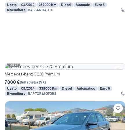
Usato
03/2012
237000 Km
Diesel
Manuale
Euro 5
Rivenditore
BASSANOAUTO
15
Mercedes-benz C 220 Premium
7.000 €
Buttapietra
(
VR
)
Usato
08/2014
339000 Km
Diesel
Automatico
Euro 6
Rivenditore
RAPTOR MOTORS