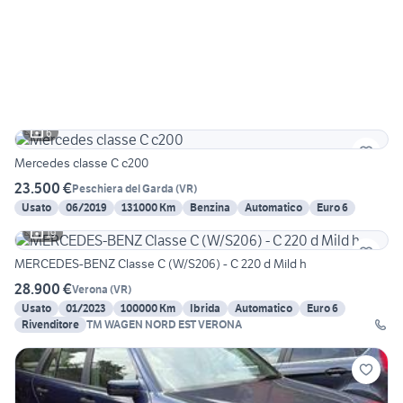
6
Mercedes classe C c200
23.500 €
Peschiera del Garda
(
VR
)
Usato
06/2019
131000 Km
Benzina
Automatico
Euro 6
19
MERCEDES-BENZ Classe C (W/S206) - C 220 d Mild h
28.900 €
Verona
(
VR
)
Usato
01/2023
100000 Km
Ibrida
Automatico
Euro 6
Rivenditore
TM WAGEN NORD EST VERONA