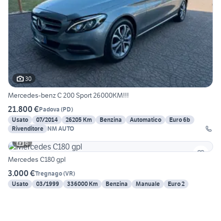
30
Mercedes-benz C 200 Sport 26000KM!!!
21.800 €
Padova
(
PD
)
Usato
07/2014
26205 Km
Benzina
Automatico
Euro 6b
Rivenditore
NM AUTO
6
Mercedes C180 gpl
3.000 €
Tregnago
(
VR
)
Usato
03/1999
336000 Km
Benzina
Manuale
Euro 2