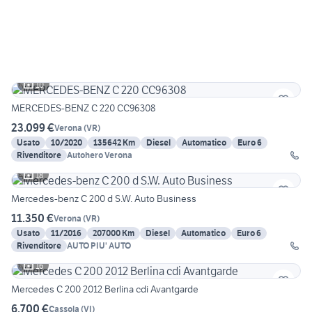
10
MERCEDES-BENZ C 220 CC96308
23.099 €
Verona
(
VR
)
Usato
10/2020
135642 Km
Diesel
Automatico
Euro 6
Rivenditore
Autohero Verona
18
Mercedes-benz C 200 d S.W. Auto Business
11.350 €
Verona
(
VR
)
Usato
11/2016
207000 Km
Diesel
Automatico
Euro 6
Rivenditore
AUTO PIU' AUTO
16
Mercedes C 200 2012 Berlina cdi Avantgarde
6.700 €
Cassola
(
VI
)