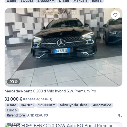
Usato
12/2012
170000 Km
Diesel
Manuale
Euro 5
15
Mercedes-benz C 200 d Mild hybrid S.W. Premium Pro
31.000 €
Trebaseleghe
(
PD
)
Usato
04/2023
128000 Km
Mild Hybrid Diesel
Automatico
Euro 6
Rivenditore
ANDREAUTO
20