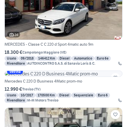
24
MERCEDES - Classe C C 220 d Sport 4matic auto 9m
18.300 €
Campolongo Maggiore
(
VE
)
Usato
09/2018
146412 Km
Diesel
Automatico
Euro 6e
Rivenditore
AUTOINCONTRO S.A.S. di Sanavia Loris & C.
Vetrina
Mercedes C 220 D Business 4Matic prom-mo
12.990 €
Treviso
(
TV
)
Usato
10/2017
170500 Km
Diesel
Sequenziale
Euro 6
Rivenditore
M-M Motors Treviso