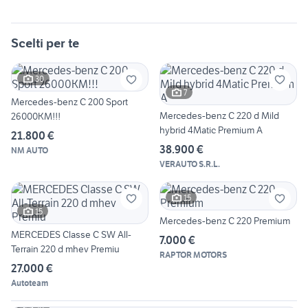
Scelti per te
30
7
Mercedes-benz C 200 Sport
Mercedes-benz C 220 d Mild
26000KM!!!
hybrid 4Matic Premium A
21.800 €
38.900 €
NM AUTO
VERAUTO S.R.L.
15
15
Mercedes-benz C 220 Premium
MERCEDES Classe C SW All-
7.000 €
Terrain 220 d mhev Premiu
RAPTOR MOTORS
27.000 €
Autoteam