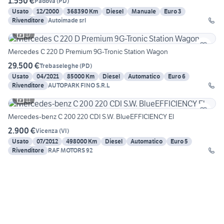
1.550 €
Padova
(
PD
)
Usato
12/2000
368390 Km
Diesel
Manuale
Euro 3
Rivenditore
Autoimade srl
17
Mercedes C 220 D Premium 9G-Tronic Station Wagon
29.500 €
Trebaseleghe
(
PD
)
Usato
04/2021
85000 Km
Diesel
Automatico
Euro 6
Rivenditore
AUTOPARK FINO S.R.L
11
Mercedes-benz C 200 220 CDI S.W. BlueEFFICIENCY El
2.900 €
Vicenza
(
VI
)
Usato
07/2012
498000 Km
Diesel
Automatico
Euro 5
Rivenditore
RAF MOTORS 92