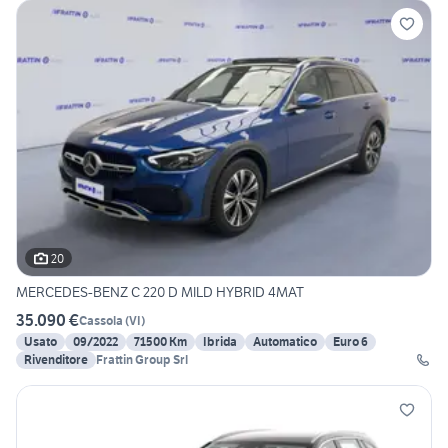
20
MERCEDES-BENZ C 220 D MILD HYBRID 4MAT
35.090 €
Cassola
(
VI
)
Usato
09/2022
71500 Km
Ibrida
Automatico
Euro 6
Rivenditore
Frattin Group Srl