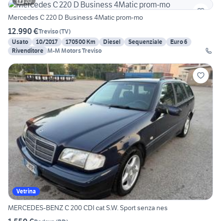
20
Mercedes C 220 D Business 4Matic prom-mo
12.990 €
Treviso
(
TV
)
Usato
10/2017
170500 Km
Diesel
Sequenziale
Euro 6
Rivenditore
M-M Motors Treviso
Vetrina
MERCEDES-BENZ C 200 CDI cat S.W. Sport senza nes