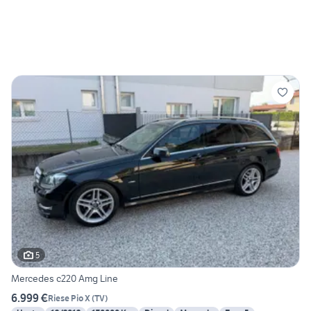
5
Mercedes c220 Amg Line
6.999 €
Riese Pio X
(
TV
)