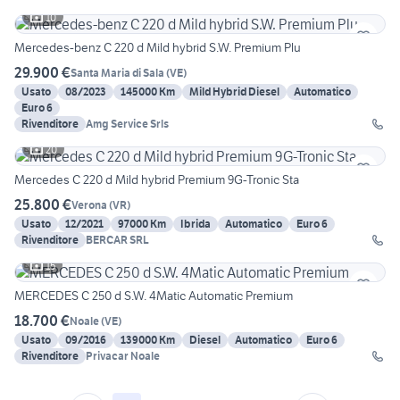
10
Mercedes-benz C 220 d Mild hybrid S.W. Premium Plu
29.900 €
Santa Maria di Sala
(
VE
)
Usato
08/2023
145000 Km
Mild Hybrid Diesel
Automatico
Euro 6
Rivenditore
Amg Service Srls
20
Mercedes C 220 d Mild hybrid Premium 9G-Tronic Sta
25.800 €
Verona
(
VR
)
Usato
12/2021
97000 Km
Ibrida
Automatico
Euro 6
Rivenditore
BERCAR SRL
15
MERCEDES C 250 d S.W. 4Matic Automatic Premium
18.700 €
Noale
(
VE
)
Usato
09/2016
139000 Km
Diesel
Automatico
Euro 6
Rivenditore
Privacar Noale