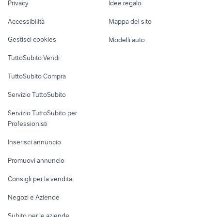
Privacy
Idee regalo
Garage e box
3008 peugeot 2018
auto Reggio nellEmilia
Caravan e Camper
Accessibilità
Mappa del sito
Loft, mansarde e
Veicoli commerciali
altro
Gestisci cookies
Modelli auto
Case vacanza
TuttoSubito Vendi
Uffici e Locali
TuttoSubito Compra
commerciali
Servizio TuttoSubito
elettronica
per la casa e la
sports e hobby
Servizio TuttoSubito per
persona
Informatica
Animali
Professionisti
Arredamento e
Console e
Accessori per
Casalinghi
Inserisci annuncio
Videogiochi
animali
Elettrodomestici
Promuovi annuncio
Audio/Video
Musica e Film
Giardino e Fai da te
Consigli per la vendita
Fotografia
Libri e Riviste
Abbigliamento e
Negozi e Aziende
Telefonia
Strumenti Musicali
Accessori
Subito per le aziende