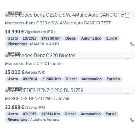
14
Mercedes-benz C 220 d S.W. 4Matic Auto GANCIO TETT
14.990 €
Vigodarzere
(
PD
)
Usato
10/2017
179900 Km
Diesel
Automatico
Euro 6
Rivenditore
MAMPRIN AUTO
6
Mercedes-Benz C 220 bluetec
15.000 €
Verona
(
VR
)
Usato
09/2014
212000 Km
Diesel
Automatico
Euro 6b
10
MERCEDES-BENZ C 250 DU51756
22.899 €
Verona
(
VR
)
Usato
07/2017
130114 Km
Diesel
Automatico
Euro 6
Rivenditore
Autohero Verona