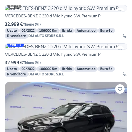
20
MERCEDES-BENZ C 220 d Mild hybrid S.W. Premium P
32.999 €
Thiene
(
VI
)
Usato
02/2022
106000 Km
Ibrida
Automatico
Euro 6e
Rivenditore
DM AUTO STORE S.R.L
Vetrina
MERCEDES-BENZ C 220 d Mild hybrid S.W. Premium P
32.999 €
Thiene
(
VI
)
Usato
02/2022
106000 Km
Ibrida
Automatico
Euro 6e
Rivenditore
DM AUTO STORE S.R.L