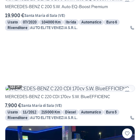
MERCEDES-BENZ C 200 S.W. Auto EQ-Boost Premium
19.900 €
Santa Maria di Sala
(
VE
)
Usato
07/2020
104000 Km
Ibrida
Automatico
Euro 6
Rivenditore
AUTO ELITE VENEZIA S.R.L.
14
MERCEDES-BENZ C 220 CDI 170cv S.W. BlueEFFICIENC
7.900 €
Santa Maria di Sala
(
VE
)
Usato
11/2012
215000 Km
Diesel
Automatico
Euro 5
Rivenditore
AUTO ELITE VENEZIA S.R.L.