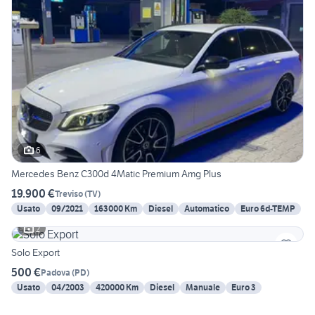
6
Mercedes Benz C300d 4Matic Premium Amg Plus
19.900 €
Treviso
(
TV
)
Usato
09/2021
163000 Km
Diesel
Automatico
Euro 6d-TEMP
2
Solo Export
500 €
Padova
(
PD
)
Usato
04/2003
420000 Km
Diesel
Manuale
Euro 3