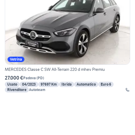
Vetrina
MERCEDES Classe C SW All-Terrain 220 d mhev Premiu
27.000 €
Padova
(
PD
)
Usato
04/2023
97697 Km
Ibrida
Automatico
Euro 6
Rivenditore
Autoteam