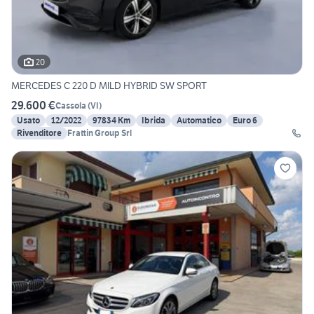
20
MERCEDES C 220 D MILD HYBRID SW SPORT
29.600 €
Cassola
(
VI
)
Usato
12/2022
97834 Km
Ibrida
Automatico
Euro 6
Rivenditore
Frattin Group Srl