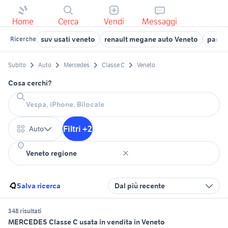
Home
Cerca
Vendi
Messaggi
suv usati veneto
renault megane auto Veneto
panda
Ricerche
Subito
Auto
Mercedes
Classe C
Veneto
Cosa cerchi?
Filtri +2
Auto
Salva ricerca
Dal più recente
348 risultati
MERCEDES Classe C usata in vendita in Veneto