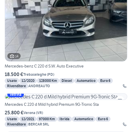
14
Mercedes-benz C 220 d S.W. Auto Executive
18.500 €
Trebaseleghe
(
PD
)
Usato
12/2020
128000 Km
Diesel
Automatico
Euro 6
Rivenditore
ANDREAUTO
Vetrina
Mercedes C 220 d Mild hybrid Premium 9G-Tronic Sta
25.800 €
Verona
(
VR
)
Usato
12/2021
97000 Km
Ibrida
Automatico
Euro 6
Rivenditore
BERCAR SRL