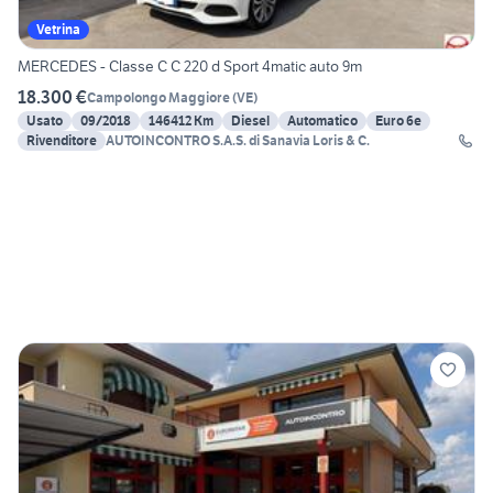
Vetrina
MERCEDES - Classe C C 220 d Sport 4matic auto 9m
18.300 €
Campolongo Maggiore
(
VE
)
Usato
09/2018
146412 Km
Diesel
Automatico
Euro 6e
Rivenditore
AUTOINCONTRO S.A.S. di Sanavia Loris & C.