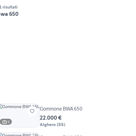
1 risultati
Bwa 650
Gommone BWA 650
22.000 €
6
Alghero
(
SS
)