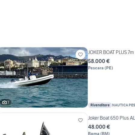
JOKER BOAT PLUS 7m
58.000 €
Pescara
(
PE
)
7
Rivenditore
NAUTICA PES
Navali di Mar
Joker Boat 650 Plus
48.000 €
Roma
(
RM
)