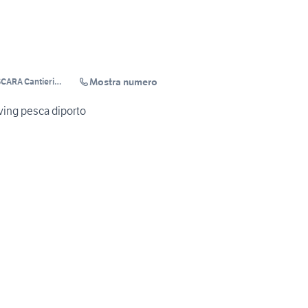
Mostra numero
CARA Cantieri
coCotellessa
ing pesca diporto