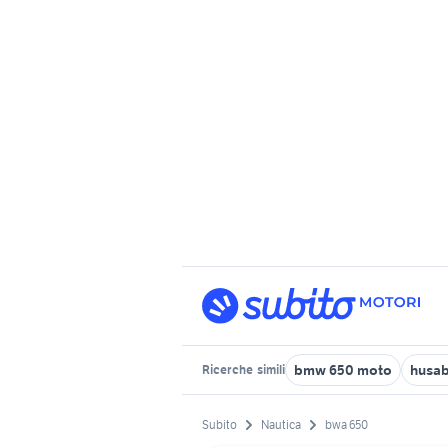
bmw 650 moto
husab
Ricerche
simili
Subito
Nautica
bwa 650