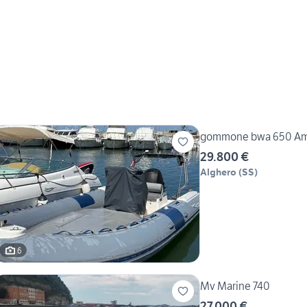
gommone bwa 650 Ame
29.800 €
Alghero
(
SS
)
6
Mv Marine 740
27.000 €