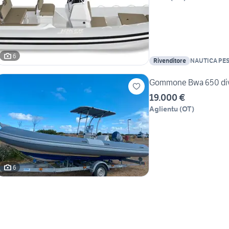
6
Rivenditore
NAUTICA PES
Navali di Mar
Gommone Bwa 650 div
19.000 €
Aglientu
(
OT
)
6