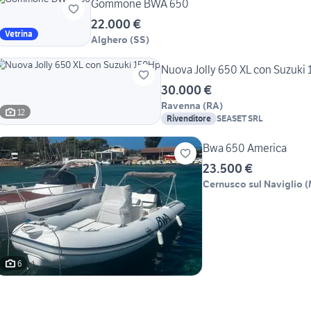
Gommone BWA 650
22.000 €
Vetrina
Alghero
(
SS
)
Nuova Jolly 650 XL con Suzuki
30.000 €
Ravenna
(
RA
)
12
Rivenditore
SEASET SRL
Bwa 650 America
23.500 €
Cernusco sul Naviglio
(
6