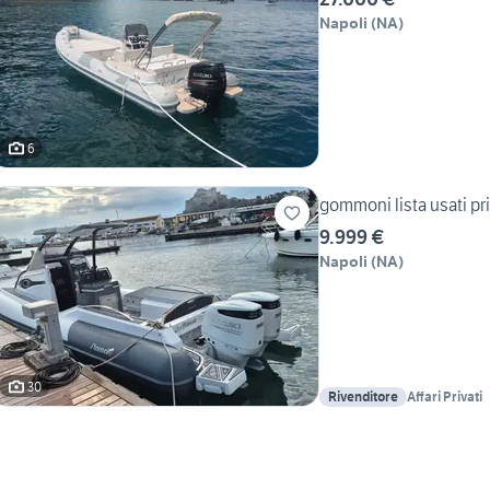
Napoli
(
NA
)
6
gommoni lista usati pri
9.999 €
Napoli
(
NA
)
30
Rivenditore
Affari Privati