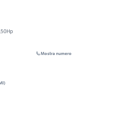
 150Hp
Mostra numero
MI
)