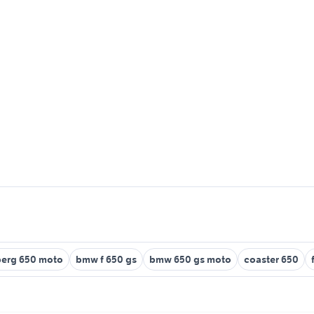
erg 650 moto
bmw f 650 gs
bmw 650 gs moto
coaster 650