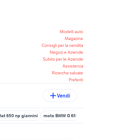
Modelli auto
Magazine
Consigli per la vendita
Negozi e Aziende
Subito per le Aziende
Assistenza
Ricerche salvate
Preferiti
Vendi
fiat 650 np giannini
moto BMW G 650 GS
bmw f 650 gs 2001
cu