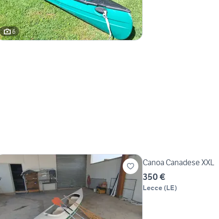
6
Canoa Canadese XXL
350 €
Lecce
(
LE
)