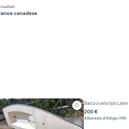
 risultati
anoa canadese
Barca a vela tipo Laser
200 €
Albaredo d'Adige
(
VR
)