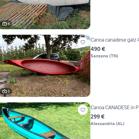
6
Canoa canadese gatz 4
490 €
Sanzeno
(
TN
)
6
Canoa CANADESE in P
299 €
Alessandria
(
AL
)