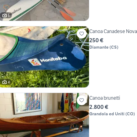
6
Canoa Canadese Nova
250 €
Diamante
(
CS
)
4
Canoa brunetti
2.800 €
Grandola ed Uniti
(
CO
)