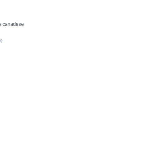
oa canadese
S
)