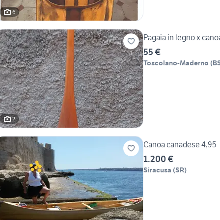
6
Pagaia in legno x can
55 €
Toscolano-Maderno
(
B
2
Canoa canadese 4,95
1.200 €
Siracusa
(
SR
)