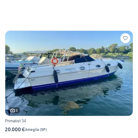
6
Primatist 34
20.000 €
Ameglia
(
SP
)