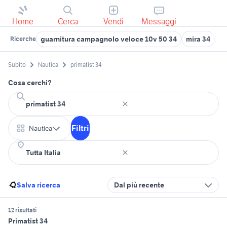
Home
Cerca
Vendi
Messaggi
guarnitura campagnolo veloce 10v 50 34
mira 34
34
Ricerche
Subito
Nautica
primatist 34
Cosa cerchi?
Filtri
Nautica
Salva ricerca
Dal più recente
12 risultati
Primatist 34