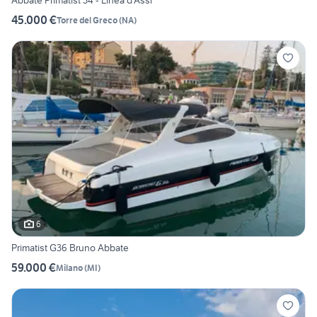
Abbate Primatist 34 - Linea d’Assi
45.000 €
Torre del Greco
(
NA
)
6
Primatist G36 Bruno Abbate
59.000 €
Milano
(
MI
)