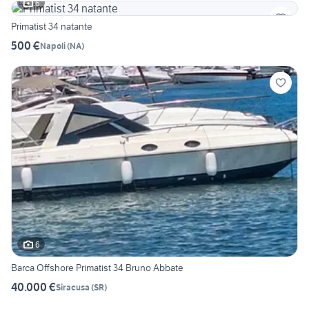
6
Primatist 34 natante
500 €
Napoli
(
NA
)
6
Barca Offshore Primatist 34 Bruno Abbate
40.000 €
Siracusa
(
SR
)