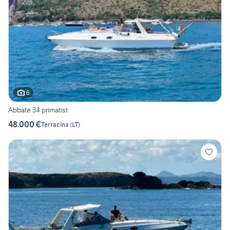
6
Abbate 34 primatist
48.000 €
Terracina
(
LT
)