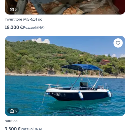
5
Invertitore MG-514 sc
18.000 €
Pozzuoli
(
NA
)
6
nautica
3.500 €
Pozzuoli
(
NA
)