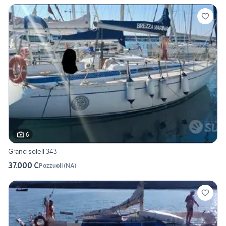
6
Grand soleil 343
37.000 €
Pozzuoli
(
NA
)