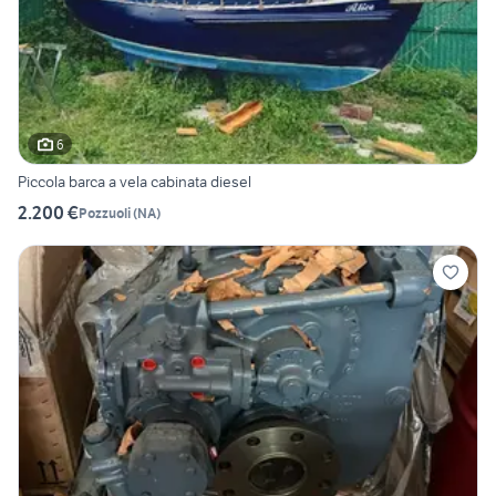
6
Piccola barca a vela cabinata diesel
2.200 €
Pozzuoli
(
NA
)