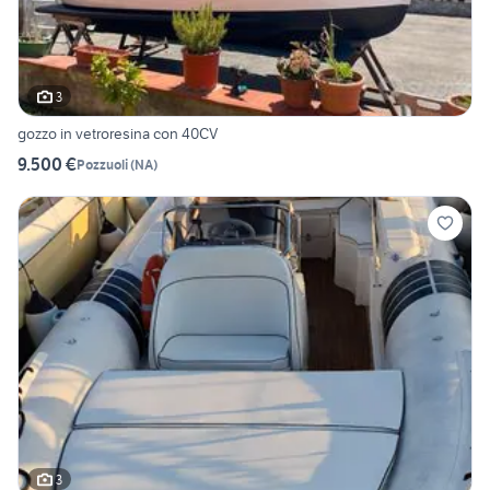
3
gozzo in vetroresina con 40CV
9.500 €
Pozzuoli
(
NA
)
3