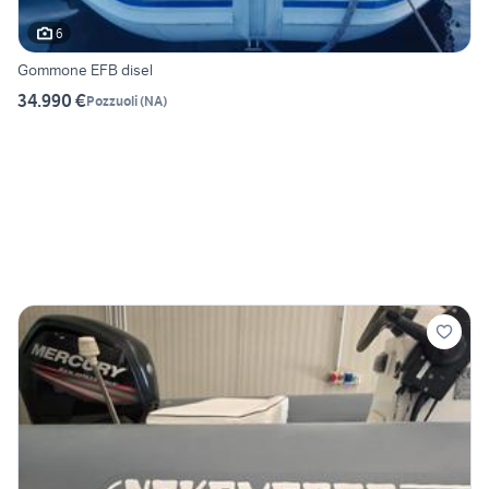
6
Gommone EFB disel
34.990 €
Pozzuoli
(
NA
)