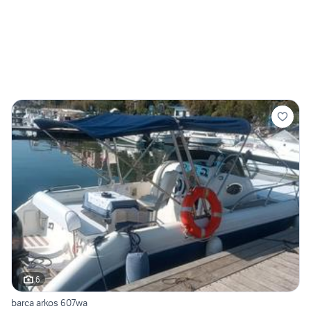
6
barca arkos 607wa