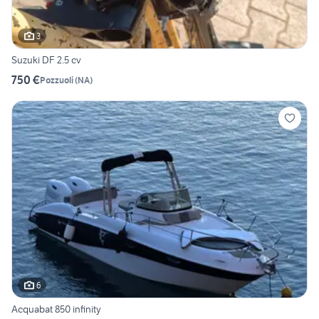
3
Suzuki DF 2.5 cv
750 €
Pozzuoli
(
NA
)
6
Acquabat 850 infinity