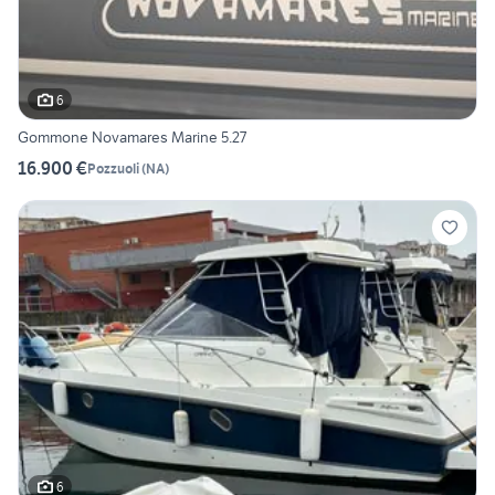
6
Gommone Novamares Marine 5.27
16.900 €
Pozzuoli
(
NA
)
6