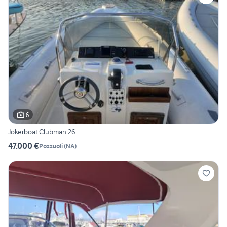
6
Jokerboat Clubman 26
47.000 €
Pozzuoli
(
NA
)